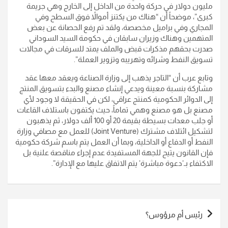
مليون دولار في حركة واحدة من الداخل إلى الخارج وهي جريمة
كبرى”، موضحاً أن “هناك من يكتنز أموالاً فوق السطح وفي
المجاري وفي براميل مخصصة، ولقد تم رفع الحصانة عن بعض
المتهمين وهناك وزيران سابقان في حكومة السيد السوداني
صدرت بحقهم مذكرات قبض والملف يمتد للسرقات في مجالات
تسويق النفط وشرائه وتهريبه وتزوير العملة”.
وتابع عرب أن “التاجر يذهب إلى وزارة الصناعة ويعقد معها عقد
مشاركة بنسبة معينة ويدعي إنشاء مصنع والبدء بتسويق المنتج
إلى الدوائر الحكومية كمنتج عراقي، لكن في الحقيقة لا وجود لأي
مصنع بل هو مصنع وهمي تماماً، حيث يكتفون باستلاف القاعات
أو جلب معدات بسيطة بقيمة 20 أو 100 ألف دولار، ثم يذهبون
لتشكيل ائتلاف مشترك (Joint Venture) للعمل مع مصافي وزارة
النفط أو الدفاع أو الداخلية، وبما أن العمل يتم باسم شركة حكومية
فإن القانون يتيح للجهة المستفيدة عدم إجراء مناقصة علنية بل
الاكتفاء بـ’دعوة مباشرة’ يتم الاتفاق عليها مع الإدارة”.
تصفّح
رئيس أم مرؤوس؟
المقالات