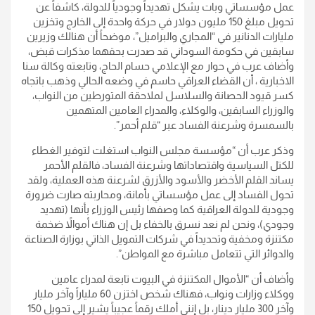
عمل مؤسساتي وبات يشكل تهديداً وجودياً للدولة، كاشفاً عن
تحويل مبلغ 150 مليون دولار في حركة واحدة إلى الخارج وتخزين
مليارات الدنانير في “المجاري والبراميل”، موضحاً أن هنالك وزيرين
سابقين في حكومة السوداني قد صدرت بحقهما مذكرات قبض،
وأضاف عرب في حوار مع الإعلامي حسام الحاج، وتابعته وكالة سنا
الاخبارية ، أن القضاء العراقي حاسم في وضعه الحالي وذهب باتجاه
كسر قيود الحصانة والسلاسل لملاحقة المتورطين من النواب،
والوزراء السابقين، والوكلاء، والمدراء العامين المتهمين
بالسمسرة وشرعنة الفساد عبر “قلم أحمر”.
وذكر عرب أن “مؤسسة مجلس النواب استغلت لتوفير الغطاء
للكتل السياسية واقتصاداتها وشرعنة الفساد، فالقلم الأحمر
يساند القلم الأخضر والأسود والأزرق لشرعنة هذه العملية، ولقد
تحول الفساد إلى عمل مؤسساتي بأمانة، ومحاربته صارت ضرورة
وجودية للدولة العراقية كما وصفها رئيس الوزراء بأنها (تهديد
وجودي)، ونحن لم نعد نسرق بالخفاء بل إن هناك أموالاً ضخمة
مكتنزة ومخفية وتحديداً في شركات التمويل الذاتي بوزارة الصناعة
والدوائر التي تتعامل مباشرة مع المواطن”.
وأضاف أن “الأموال المكتنزة في البيوت تابعة لمدراء عامين
ووكلاء وزارات ونواب، فهناك شخص اختزن 60 ملياراً وآخر مليار
وآخر 300 مليار دينار، بل إنني أملك رقماً عجيباً يشير إلى تحويل 150