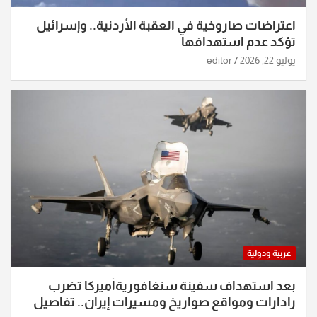
اعتراضات صاروخية في العقبة الأردنية.. وإسرائيل
تؤكد عدم استهدافها
يوليو 22, 2026
editor
عربية ودولية
بعد استهداف سفينة سنغافوريةأميركا تضرب
رادارات ومواقع صواريخ ومسيرات إيران.. تفاصيل