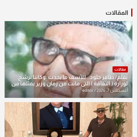
المقالات
مقالات
بقلم/ ظافر جلود.. للأسف ما يحدث .وكاننا نرشح
لوزارة ( الثقافة ) التي ماتت من زمان وزير يمثلها من
النخبة والإرث العظيم للثقافة العراقية..
أغسطس 7, 2026
editor