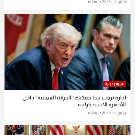
الساعات الماضية
يونيو 27, 2026
editor
عربية ودولية
إدارة ترمب تبدأ بتفكيك “الدولة العميقة” داخل
الأجهزة الاستخباراتية
يونيو 23, 2026
editor