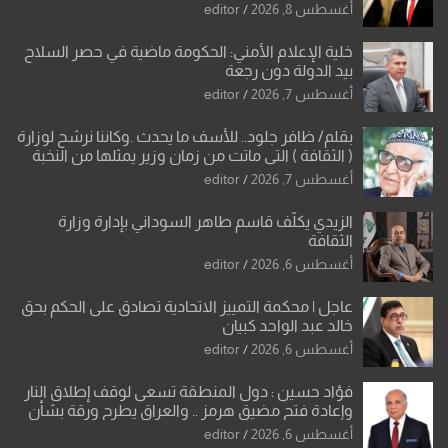
العراقية
أغسطس 8, 2026
editor
خلية الإعلام الأمني: الحكومة ماضية في حصر السلاح
بيد الدولة دون رجعة
أغسطس 7, 2026
editor
بقلم/ ظافر جلود.. للأسف ما يحدث .وكاننا نرشح لوزارة
( الثقافة ) التي ماتت من زمان وزير يمثلها من النخبة
والإرث العظيم للثقافة العراقية..
أغسطس 7, 2026
editor
الزيدي يكلّف قاسم طاهر السوداني بإدارة وزارة
الثقافة
أغسطس 6, 2026
editor
عاجل | محكمة التمييز الاتحادية تصادق على الحكم بحق
خالد عبد الواحد كبيان
أغسطس 6, 2026
editor
فؤاد حسين : دول المنطقة تسعى لوقف إطلاق النار
وإعادة فتح مضيق هرمز .. والعراق يطرح ورقة بشأن
تحولات القدس
أغسطس 6, 2026
editor