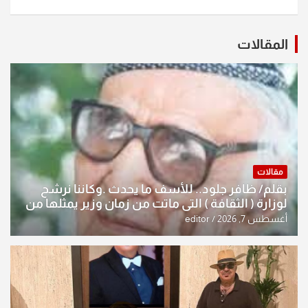
المقالات
مقالات
بقلم/ ظافر جلود.. للأسف ما يحدث .وكاننا نرشح
لوزارة ( الثقافة ) التي ماتت من زمان وزير يمثلها من
النخبة والإرث العظيم للثقافة العراقية..
أغسطس 7, 2026
editor