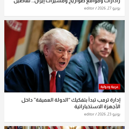
رادارات ومواقع صواريخ ومسيرات إيران.. تفاصيل
الساعات الماضية
يونيو 27, 2026
editor
عربية ودولية
إدارة ترمب تبدأ بتفكيك “الدولة العميقة” داخل
الأجهزة الاستخباراتية
يونيو 23, 2026
editor