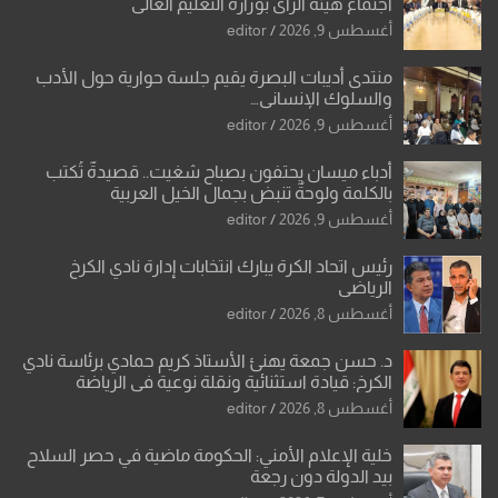
اجتماع هيئة الرأي بوزارة التعليم العالي
أغسطس 9, 2026
editor
منتدى أديبات البصرة يقيم جلسة حوارية حول الأدب
والسلوك الإنساني…
أغسطس 9, 2026
editor
أدباء ميسان يحتفون بصباح شغيت.. قصيدةٌ تُكتب
بالكلمة ولوحةٌ تنبض بجمال الخيل العربية
أغسطس 9, 2026
editor
رئيس اتحاد الكرة يبارك انتخابات إدارة نادي الكرخ
الرياضي
أغسطس 8, 2026
editor
د. حسن جمعة يهنئ الأستاذ كريم حمادي برئاسة نادي
الكرخ: قيادة استثنائية ونقلة نوعية في الرياضة
العراقية
أغسطس 8, 2026
editor
خلية الإعلام الأمني: الحكومة ماضية في حصر السلاح
بيد الدولة دون رجعة