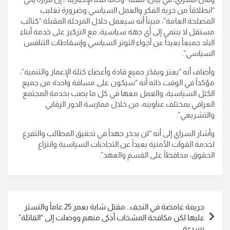
“انطلاقاً من حرية الفكر والعمل السياسي وضرورة تغليب
المصلحة العامة”، مبيناً أنه سيعمل خلال المرحلة المقبلة “كنائب
مستقل لا ينتمي إلى أي جهة سياسية، مع التركيز على خدمة أبناء
البلد جميعاً بعيداً عن أجواء التوتر السياسي وإسقاطات التنافس
السياسي”.
وأضاف أنه “يعتز ويقدّر جميع قادة وأعضاء كتلة الإعمار والتنمية”،
مؤكداً في الوقت ذاته أنه “سيكون على مسافة واحدة من جميع
الكتل السياسية، والعمل معها في كل ما يصب بخدمة المجتمع
العراقي بمختلف عناوينه، من خلال ممارسة الدور الرقابي
والتشريعي”.
وأشار السراي إلى أنه “لن يدخر جهداً في تحقيق المطالب والتفرغ
لخدمة القوات الأمنية بعيداً عن التجاذبات السياسية وانتزاع
الحقوق، محافظاً على القسم والعهد”.
تصفّح
جريمة غامضة في النجف.. مقتل شابة بعمر 25 عاماً والتستر
المقالات
عليها لكن مكافحة المشخاب أذكى منهم ووصلت إلى “القاتلة”
بسرعة