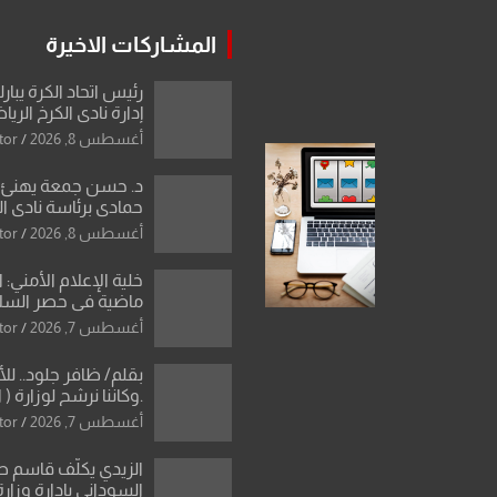
المشاركات الاخيرة
رئيس اتحاد الكرة يبار
إدارة نادي الكرخ الري
أغسطس 8, 2026
tor
د. حسن جمعة يهنئ ا
حمادي برئاسة نادي ال
استثنائية ونقلة نوعي
أغسطس 8, 2026
tor
العراقية
خلية الإعلام الأمني: 
ماضية في حصر السلاح
دون رجعة
أغسطس 7, 2026
tor
بقلم/ ظافر جلود.. ل
.وكاننا نرشح لوزارة ( ا
ماتت من زم
أغسطس 7, 2026
tor
النخبة والإرث العظيم
العراقية..
الزيدي يكلّف قاسم 
السوداني بإدارة وزارة