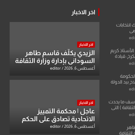
اخر الاخبار
ك انتخابات
اضي
edi
اخر الاخبار
لأستاذ كريم
الزيدي يكلّف قاسم طاهر
كرخ: قيادة
السوداني بإدارة وزارة الثقافة
ة في الرياضة
edi
أغسطس 6, 2026
editor
الحكومة
 بيد الدولة
edi
لأسف ما يحدث
اخر الاخبار
لثقافة ) التي
عاجل | محكمة التمييز
ان وزير يمثلها من
edi
الاتحادية تصادق على الحكم
 للثقافة
بحق خالد عبد الواحد كبيان
أغسطس 6, 2026
editor
طاهر
 الثقافة