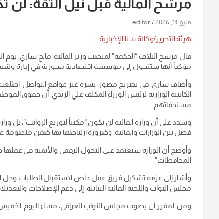
مرشح المالية قبل نيل الثقة: لن تكو
مايو 14, 2026
editor
هيئة التحرير/وكالة سنا الإخبارية
قال مرشح ائتلاف “الحكمة” لمنصب وزير المالية، فالح ساري، يوم الخ
مؤكداً أنها ستتحول إلى مؤسسة اقتصادية محورية في إدارة وتنمية
وأضاف ساري، في تصريح مصور، نشره عبر مواقع التواصل، اطلعت علي
الكابينة الوزارية لرئيس الوزراء المكلف علي الزيدي، أن حقوق الم
مستحقاتهم.
وشدد على أن وزارة المالية لن تكون “مكتباً لتوزيع الرواتب”، بل و
فصل بين الوزارات والمالية، وضرورة ارتباطها بها ضمن منظومة 
وأوضح أن الوزارة ستعتمد على التحول الرقمي والأتمتة في عملها خل
المحافظات”.
وأشار إلى عزمه تشكيل فريق عمل خاص لاستقبال الطلبات وحل المش
مجلس النواب واللجنة المالية النيابية، إلى دعم الإصلاحات والتعديلا
ومن المقرر أن يصوت مجلس النواب العراقي، مساء اليوم الخميس، على