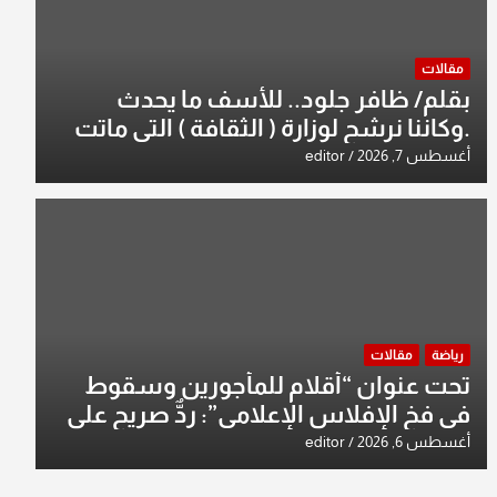
مقالات
بقلم/ ظافر جلود.. للأسف ما يحدث
.وكاننا نرشح لوزارة ( الثقافة ) التي ماتت
من زمان وزير يمثلها من النخبة والإرث
أغسطس 7, 2026
editor
العظيم للثقافة العراقية..
رياضة
مقالات
تحت عنوان “أقلام للمأجورين وسقوط
في فخ الإفلاس الإعلامي”: ردٌّ صريح على
افتراءات سمير الشكرجي
أغسطس 6, 2026
editor