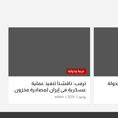
عربية ودولية
دولة
ترمب: ناقشنا تنفيذ عملية
عسكرية في إيران لمصادرة مخزون
اليورانيوم
يونيو 5, 2026
editor