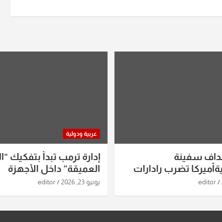
عربية ودولية
داف سفينة
إدارة ترمب تبدأ بتفكيك “ال
أميركا تضرب رادارات
العميقة” داخل الأجهزة
اريخ ومسيرات إيران..
الاستخباراتية
editor
يونيو 23, 2026
editor
ساعات الماضية