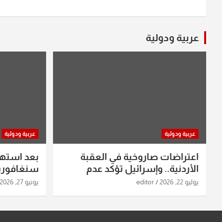
عربية ودولية
عربية ودولية
عربية ودولية
اعتراضات صاروخية في العقبة
بعد استه
الأردنية.. وإسرائيل تؤكد عدم
سنغافورية
استهدافها
ومواقع صو
يوليو 22, 2026
editor
يونيو 27, 2026
تفاصيل ال