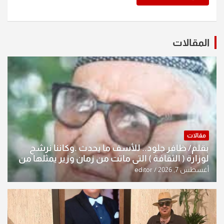
المقالات
مقالات
بقلم/ ظافر جلود.. للأسف ما يحدث .وكاننا نرشح
لوزارة ( الثقافة ) التي ماتت من زمان وزير يمثلها من
النخبة والإرث العظيم للثقافة العراقية..
أغسطس 7, 2026
editor