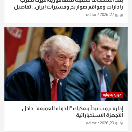
رادارات ومواقع صواريخ ومسيرات إيران.. تفاصيل
الساعات الماضية
يونيو 27, 2026
editor
عربية ودولية
إدارة ترمب تبدأ بتفكيك “الدولة العميقة” داخل
الأجهزة الاستخباراتية
يونيو 23, 2026
editor