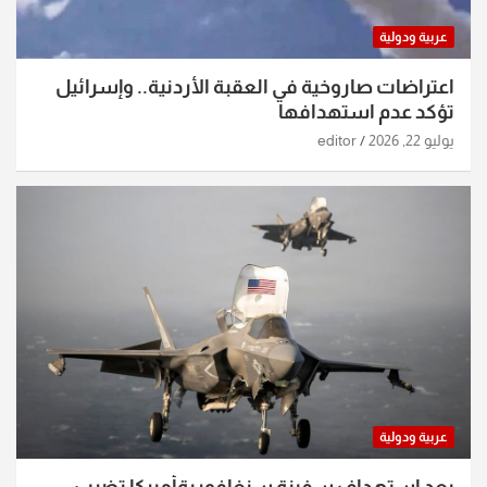
عربية ودولية
اعتراضات صاروخية في العقبة الأردنية.. وإسرائيل
تؤكد عدم استهدافها
يوليو 22, 2026
editor
عربية ودولية
بعد استهداف سفينة سنغافوريةأميركا تضرب