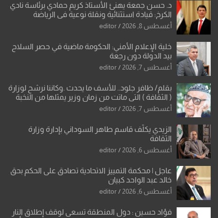
د. حسن جمعة يهنئ الأستاذ كريم حمادي برئاسة نادي
الكرخ: قيادة استثنائية ونقلة نوعية في الرياضة
العراقية
أغسطس 8, 2026
editor
خلية الإعلام الأمني: الحكومة ماضية في حصر السلاح
بيد الدولة دون رجعة
أغسطس 7, 2026
editor
بقلم/ ظافر جلود.. للأسف ما يحدث .وكاننا نرشح لوزارة
( الثقافة ) التي ماتت من زمان وزير يمثلها من النخبة
والإرث العظيم للثقافة العراقية..
أغسطس 7, 2026
editor
الزيدي يكلّف قاسم طاهر السوداني بإدارة وزارة
الثقافة
أغسطس 6, 2026
editor
عاجل | محكمة التمييز الاتحادية تصادق على الحكم بحق
خالد عبد الواحد كبيان
أغسطس 6, 2026
editor
فؤاد حسين : دول المنطقة تسعى لوقف إطلاق النار