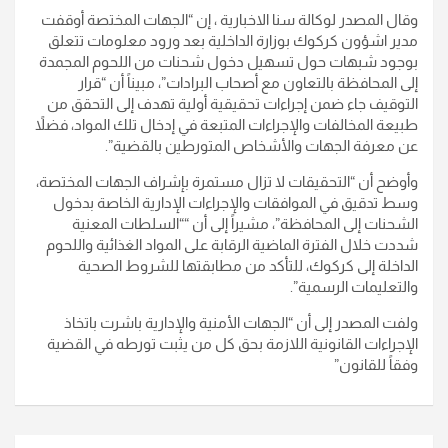
وقال المصدر لوكالة سنا الاخبارية ، إن “الجهات المختصة أوقفت
مدير اشؤون كركوك بوزارة الداخلية بعد ورود معلومات تتعلق
بوجود شبهات حول تسهيل دخول شحنات من اللحوم المجمدة
إلى المحافظة بالتعاون مع أصحاب البرادات”، مبيناً أن “قرار
التوقيف جاء ضمن إجراءات تحقيقية أولية تهدف إلى التحقق من
طبيعة المخالفات والإجراءات المتبعة في إدخال تلك المواد، فضلاً
عن معرفة الجهات والأشخاص المتورطين بالقضية”.
وأوضح أن “التحقيقات لا تزال مستمرة بإشراف الجهات المختصة،
وسط تدقيق في الموافقات والإجراءات الإدارية الخاصة بدخول
الشحنات إلى المحافظة”، مشيراً إلى أن ““السلطات المعنية
شددت خلال الفترة الماضية الرقابة على المواد الغذائية واللحوم
الداخلة إلى كركوك، للتأكد من مطابقتها للشروط الصحية
والتعليمات الرسمية”.
ولفت المصدر إلى أن “الجهات الأمنية والإدارية باشرت باتخاذ
الإجراءات القانونية اللازمة بحق كل من يثبت تورطه في القضية
وفقاً للقانون”