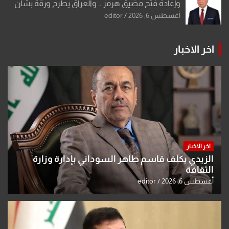
وإعادة فتح مضيق هرمز .. والعراق يطرح ورقة بشأن
تحولات القدس
أغسطس 6, 2026
editor
اخر الاخبار
اخر الاخبار
الزيدي يكلّف قاسم طاهر السوداني بإدارة وزارة
الثقافة
أغسطس 6, 2026
editor