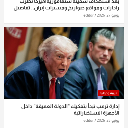
بعد استهداف سفينة سنغافوريةأميركا تضرب
رادارات ومواقع صواريخ ومسيرات إيران.. تفاصيل
الساعات الماضية
يونيو 27, 2026
editor
عربية ودولية
إدارة ترمب تبدأ بتفكيك “الدولة العميقة” داخل
الأجهزة الاستخباراتية
يونيو 23, 2026
editor