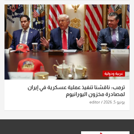
عربية ودولية
ترمب: ناقشنا تنفيذ عملية عسكرية في إيران
لمصادرة مخزون اليورانيوم
يونيو 5, 2026
editor