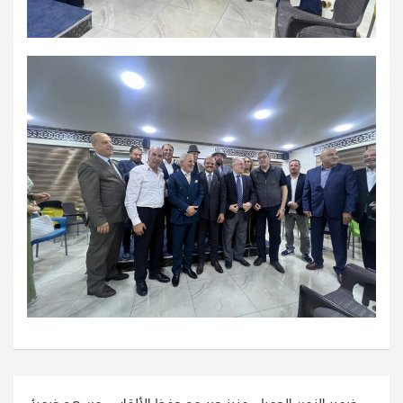
تصفّح