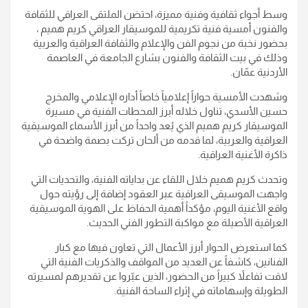
وسط أجواء ثقافية وفنية مميزة، احتضن الملتقى العراقي للثقافة
والفنون أمسية فنية تكريمية للموسيقار العراقي كريم هميم ،
بحضور نخبة من نجوم الفن والإعلام والثقافة العراقية والعربية
وذلك في بيت الثقافة والفنون بشارع الجامعة في العاصمة
الأردنية عمّان.
وشهدت الأمسية حواراً إعلامياً خاصاً أداره الإعلامي والمخرج
حسين الأسدي، تناول خلاله أبرز المحطات الفنية في مسيرة
الموسيقار كريم هميم الذي يُعد واحداً من أبرز الأسماء الموسيقية
العراقية والعربية، لما قدمه من ألحان تركت بصمة واضحة في
ذاكرة الأغنية العراقية.
وتحدث كريم هميم خلال اللقاء عن بداياته الفنية، والتحديات التي
واجهت الموسيقى العراقية عبر العقود إضافة إلى رؤيته حول
واقع الأغنية اليوم، مؤكداً أهمية الحفاظ على الهوية الموسيقية
العراقية الأصيلة مع مواكبة التطور الفني الحديث.
كما استعرض الحوار أبرز الأعمال التي تعاون فيها مع كبار
الفنانين، كاشفاً عن العديد من المواقف والذكريات الفنية التي
لاقت تفاعلاً كبيراً من الحضور، الذين عبّروا عن تقديرهم لمسيرته
الطويلة وإسهاماته في إثراء الساحة الفنية.