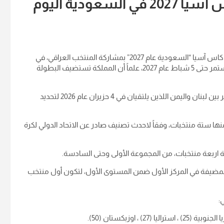
ودية اليوم
تقام اليوم السبت ( 9 أيار 2026 )، في تمام الساعة 9:00 مساءً، قرعة كاس آسيا “السعودية عام 2027” بمشاركة المنتخب العراقي، في
النسخة الـ19 من البطولة القارية، التي تنطلق في 7 كانون الأول وتستمر حتى 5 شباط عام 2027، علماً أن المملكة تستضيف البطولة
وحتى الآن، تأهل 23 منتخباً الى النهائيات، فيما سيتحدد المقعد الأخير بين لبنان واليمن اللذين يلتقيان في 4 حزيران عام 2026 لتحديد
ات، يضم كل منها ستة منتخبات، وفقاً لاحدث تصنيف صادر عن الاتحاد الدولي لكرة
بعة منتخبات، من المجموعة الأولى وحتى السادسة.
المضيفة في المركز الأول ضمن المستوى الأول، لتكون أول منتخب
: