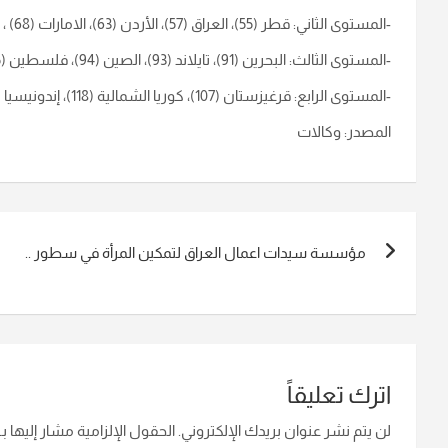
-المستوى الثاني: قطر (55)، العراق (57)، الأردن (63)، الامارات (68) ، عُمان (79) ، سوريا (84).
-المستوى الثالث: البحرين (91)، تايلاند (93)، الصين (94)، فلسطين (95)، فيتنام (99)، طاجيكستان (103).
-المستوى الرابع: قرغيزستان (107)، كوريا الشمالية (118)، إندونيسيا (122)، الكويت (134)، سنغافورة (147)، لبنان (108) أو اليمن (149).
المصدر: وكالات
تصفّح
مؤسسة سيدات اعمال العراق لتمكين المرأة في سطور ..
المقالات
اترك تعليقاً
لن يتم نشر عنوان بريدك الإلكتروني.
الحقول الإلزامية مشار إليها بـ