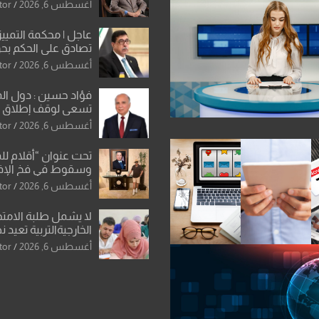
أغسطس 6, 2026
tor
عاجل | محكمة التمييز 
تصادق على الحكم بحق
الواحد كبيان
أغسطس 6, 2026
tor
فؤاد حسين : دول ال
تسعى لوقف إطلاق الن
فتح مضيق هرمز .. وا
أغسطس 6, 2026
tor
ورقة بشأن تحولات 
تحت عنوان “أقلام لل
وسقوط في فخ الإ
الإعلامي”: ردٌّ صريح 
أغسطس 6, 2026
tor
سمير الشكرجي
لا يشمل طلبة الامتح
الخارجيةالتربية تعيد 
المحاولات لطلبة ا
أغسطس 6, 2026
tor
الإعدادي الراسبين بم