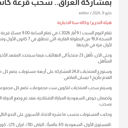
بمشاركة العراق.. سحب قرعة كاس آسيا 2027 في السع
مايو 9, 2026
editor
هيئة التحرير/ وكالة سنا الاخبارية
لأول مرة في تاريخها.
المتأهل.
وستوزع المنتخبات الـ24 المشاركة على أربعة مستوي
القدم بتاريخ 1 نيسان الماضي.
وسيتم سحب المنتخبات لتكوين ست مجموعات، تضم كل مجموعة ار
ولضمان خوض السعودية المباراة الافتتاحية، فقد تم وضع الدولة 
يسحب.
وجاءت المستويات بحسب ما نشره الاتحاد الآسيوي على النحو التالي
-المستوى الأول: السعودية (61 عالمياً) ، اليابان (18) ، ايران (21) ، كوريا الجنوبية (25) ، استراليا (27) ، اوزبكستان (50).