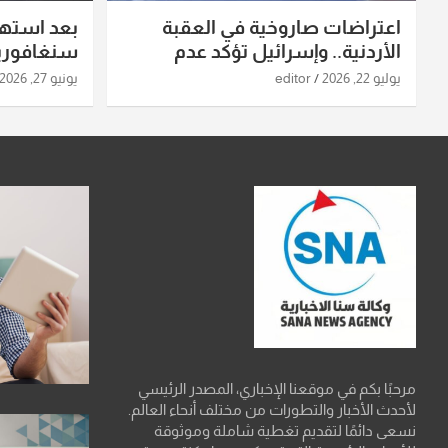
اعتراضات صاروخية في العقبة
بعد استه
الأردنية.. وإسرائيل تؤكد عدم
سنغافورية
استهدافها
ومواقع صو
يوليو 22, 2026
editor
يونيو 27, 2026
تفاصيل ال
مرحبًا بكم في موقعنا الإخباري، المصدر الرئيسي
لأحدث الأخبار والتطورات من مختلف أنحاء العالم.
نسعى دائمًا لتقديم تغطية شاملة وموثوقة