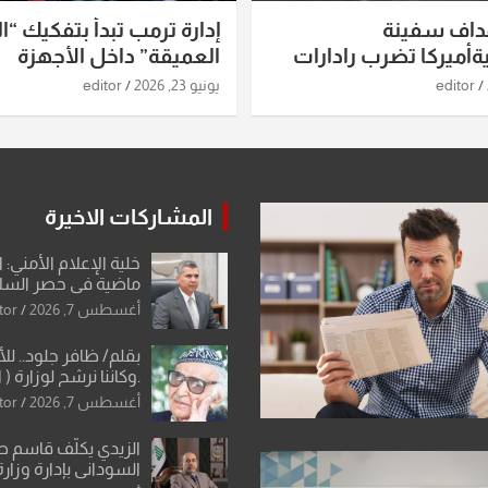
داف سفينة
إدارة ترمب تبدأ بتفكيك “ال
أميركا تضرب رادارات
العميقة” داخل الأجهزة
اريخ ومسيرات إيران..
الاستخباراتية
editor
يونيو 23, 2026
editor
ساعات الماضية
المشاركات الاخيرة
خلية الإعلام الأمني: 
ماضية في حصر السلاح
دون رجعة
أغسطس 7, 2026
tor
بقلم/ ظافر جلود.. ل
.وكاننا نرشح لوزارة ( ا
ماتت من زم
أغسطس 7, 2026
tor
النخبة والإرث العظيم
العراقية..
الزيدي يكلّف قاسم 
السوداني بإدارة وزارة