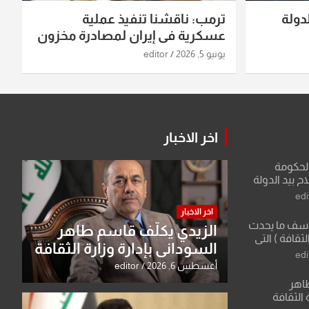
دولة
ترمب: ناقشنا تنفيذ عملية
عسكرية في إيران لمصادرة مخزون
اليورانيوم
يونيو 5, 2026
editor
اخر الاخبار
الحكومة
 بيد الدولة
edi
اخر الاخبار
لأسف ما يحدث
الزيدي يكلّف قاسم طاهر
لثقافة ) التي
السوداني بإدارة وزارة الثقافة
ان وزير يمثلها من
edi
 للثقافة
أغسطس 6, 2026
editor
طاهر
 الثقافة