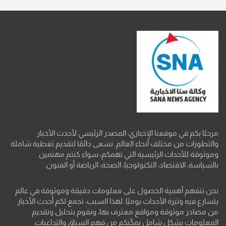
مرحبًا بكم في موقعنا الإخباري، المصدر الرئيسي لأحدث الأخبار
والتطورات من مختلف أنحاء العالم. نسعى دائمًا لتقديم تغطية شاملة
وموثوقة للأحداث الرئيسية التي تهمكم، سواء كنتم مهتمين
بالسياسة، الاقتصاد، التكنولوجيا، الصحة، الرياضة أو الفنون.
نحن نتفهم أهمية الحصول على معلومات دقيقة وموثوقة في عالم
يتسارع فيه وتيرة الأحداث يوميًا. لهذا السبب، نجمع لكم أحدث الأخبار
من مصادر موثوقة ومواقع معترف بها، ونقوم بتحليل وتقديم
المعلومات بشكل شامل يمكّنكم من فهم السياق والتداعيات.