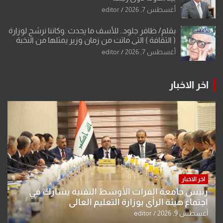
أغسطس 7, 2026
editor
بقلم/ ظافر جلود.. للأسف ما يحدث .وكاننا نرشح لوزارة
( الثقافة ) التي ماتت من زمان وزير يمثلها من النخبة
والإرث العظيم للثقافة العراقية..
أغسطس 7, 2026
editor
اخر الاخبار
اخر الاخبار
رئيس جامعة الفرات الأوسط التقنية يشارك في
اجتماع هيئة الرأي بوزارة التعليم العالي
أغسطس 9, 2026
editor