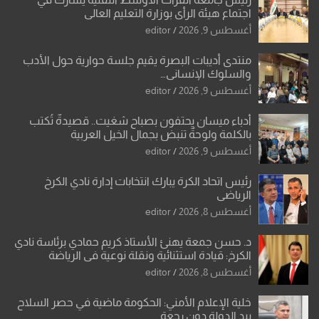
اجتماع هيئة الرأي بوزارة التعليم العالي
أغسطس 9, 2026
editor
منتدى أديبات البصرة يقيم جلسة حوارية حول الأدب
والسلوك الإنساني…
أغسطس 9, 2026
editor
أدباء ميسان يحتفون بصباح شغيت.. قصيدةٌ تُكتب
بالكلمة ولوحةٌ تنبض بجمال الخيل العربية
أغسطس 9, 2026
editor
رئيس اتحاد الكرة يبارك انتخابات إدارة نادي الكرخ
الرياضي
أغسطس 8, 2026
editor
د. حسن جمعة يهنئ الأستاذ كريم حمادي برئاسة نادي
الكرخ: قيادة استثنائية ونقلة نوعية في الرياضة
العراقية
أغسطس 8, 2026
editor
خلية الإعلام الأمني: الحكومة ماضية في حصر السلاح
بيد الدولة دون رجعة