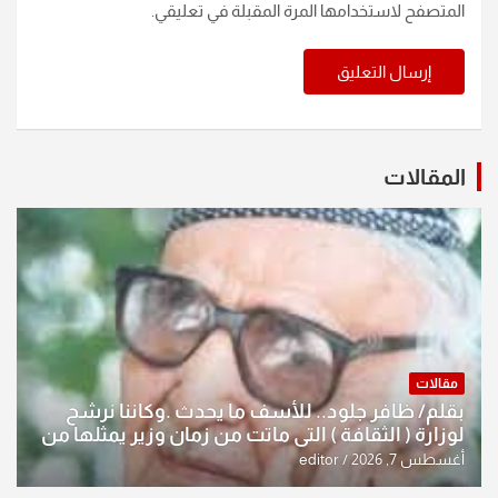
المتصفح لاستخدامها المرة المقبلة في تعليقي.
المقالات
مقالات
بقلم/ ظافر جلود.. للأسف ما يحدث .وكاننا نرشح
لوزارة ( الثقافة ) التي ماتت من زمان وزير يمثلها من
النخبة والإرث العظيم للثقافة العراقية..
أغسطس 7, 2026
editor