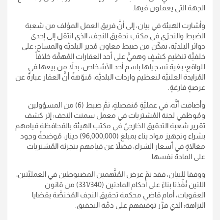
الجهة التي يعملون فيها.
وأشارت الهيئة في بيان، إلى أنَّ فريق العمل المؤلف من شعبة
الضبط والتحرّي في مكتب تحقيق النجف، الذي انتقل إلى إحدى
دوائر البلديَّة، تمكَّن من ضبط معاون مُدير البلديَّة والمساح؛ على
خلفيَّة تنظيم كشفٍ وهميٍّ على أحد العقارات المُهمَّة خلافاً
للواقع؛ بغية تسجيلها باسم أحد الأشخاص، بدلاً من بيعها في
المُزايدة العلنيَّة لتعظيم واردات البلديَّة، مُنوّهةً أنَّ العقار عبارةٌ عن
عرصةٍ فارغةٍ.
وأضافت أنَّه، في عمليَّةٍ مُنفصلةٍ، تمَّ ضبط (6) من المسؤولين
ومُوظفي لجنة المُشتريات في معمل سمنت النجف؛ إثر كشف
تقرير شعبة التدقيق الخارجيّ في مكتب الهيئة بالمُحافظة قيامهم
بشراء وتجهيز مواد بناء بمبلغ (96,000,000) دينار، مُوضحةً وجود
مغالاةٍ في أسعار الشراء، فضلاً عن قيامهم بتجزئة المُشتريات
على المادة نفسها.
ووفقا للبيان، فقد تمّ عرض المُتَّهمين المضبوطين في العمليَّتين،
اللتين نُفِّذتا بناءً على أحكام المادتين (331/340) من قانون
العقوبات، أمام قاضي محكمة تحقيق النجف المُختصَّة بقضايا
النزاهة؛ الذي قرَّر توقيفهم على ذمَّة التحقيق.