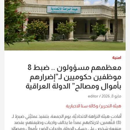
امنية
معظمهم مسؤولون .. ضبط 8
موظفين حكوميين لـ”إضرارهم
بأموال ومصالح” الدولة العراقية
مايو 8, 2026
editor
هيئة التحرير/ وكالة سنا الاخبارية
أفادت هيئة النزاهة الاتحاديَّة، يوم الجمعة، بتنفيذ عمليَّتي ضبطٍ لـ
(8) مُتَّهمين؛ لارتكابهم عمداً ما يخالف واجبات وظيفتهم؛ بقصد
منفعة شخصٍ على حساب الدولة، وإحداث الضرر بأموال ومصالح