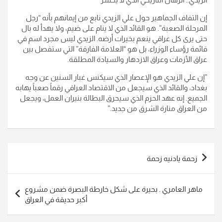
​إن التفاف الجماهير حول علي الزيدي نابع من إيمانهم بأنه “رجل
المرحلة الصعبة”. هو القائد الذي لا ينام على ضيم، ولا يهدأ له بال
حتى يرى كل عراقي ينعم بخيرات أرضه. الزيدي ليس مجرد اسم في
قائمة رؤساء الوزراء، بل هو “العلامة الفارقة” التي ستفصل بين
عراق الأزمات وعراق الازدهار والسيادة المطلقة.
​”إن علي الزيدي هو الإعصار الذي سيكنس غبار السنين عن وجه
بغداد، والقائد الذي سيجعل من الاقتصاد العراقي رقماً صعباً يهابه
الجميع. إنه عهد الحزم الذي سيحرق البطالة بنيران العمل، ويجعل
من العراق منارة الشرق من جديد.”
تصفّح
زحمة يادنيه زحمة
المقالات
ماهر العامري . بحيرة على شكل خارطة البصرة ضمن مشروع
أكبر حديقة في العراق