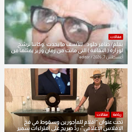
مقالات
بقلم/ ظافر جلود.. للأسف ما يحدث .وكاننا نرشح
لوزارة ( الثقافة ) التي ماتت من زمان وزير يمثلها من
النخبة والإرث العظيم للثقافة العراقية..
أغسطس 7, 2026
editor
رياضة
مقالات
تحت عنوان “أقلام للمأجورين وسقوط في فخ
الإفلاس الإعلامي”: ردٌّ صريح على افتراءات سمير