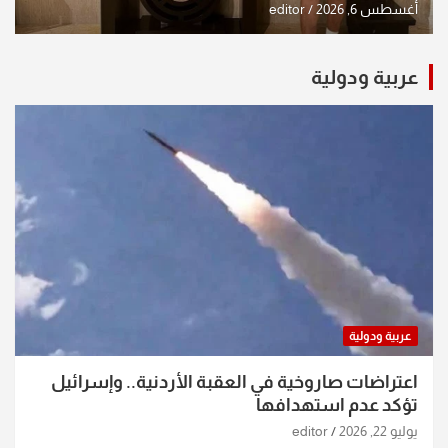
الشكرجي
أغسطس 6, 2026
editor
عربية ودولية
عربية ودولية
اعتراضات صاروخية في العقبة الأردنية.. وإسرائيل
تؤكد عدم استهدافها
يوليو 22, 2026
editor