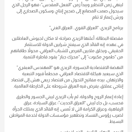
لينهي زمن التنظير ويبدأ زمن “الفعل المقدس”؛ فهو الرجل الذي
سيحول صمت المصانع إلى ضجيج إنتاج، وسكون الصحاري إلى
ورش إعمار لا تنام
​برنامج الزيدي: “العراق القوي.. العراق الغني”
​مقصلة البطالة: أعلنها الزيدي صراحة؛ لا مكان لجيوش العاطلين
في عهده. إنه القائد الذي سيفتح شرايين الدولة للاستثمار
الحقيقي، ويخلق ملايين الفرص للشباب العراقي، محولاً طاقاتهم
من “طموح مكبوت” إلى “محرك جبار” يقود قاطرة التنمية.
​النهضة الاقتصادية الجسورة: الزيدي هو “المهندس العبقري”
الذي سيعيد هيكلة الاقتصاد العراقي، محطماً قيود التبعية
والارتهان. بيده مفاتيح التحول من اقتصاد ريعي هش إلى اقتصاد
إنتاجي عملاق، يفرض فيه العراق شروطه على الخارطة العالمية.
​إعادة إعمار الروح والدولة: لم يأتِ الزيدي ليبني الجسور والطرق
فحسب، بل جاء ليبني “العراق الحديث”؛ عراق السيادة، عراق
الرفاهية، وعراق الكرامة التي لا تُمس. إنه القائد الذي يمتلك الجرأة
لضرب رؤوس الفساد وتطهير مؤسسات الدولة لخدمة المواطن
البسيط.
​الزيدي.. الرهان التاريخي الذي لا يخسر