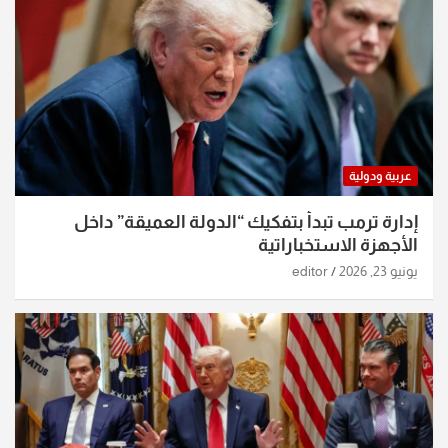
عربية ودولية
إدارة ترمب تبدأ بتفكيك “الدولة العميقة” داخل
الأجهزة الاستخباراتية
يونيو 23, 2026
editor