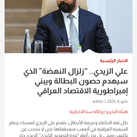
الاخبار الرئيسية
علي الزيدي.. “زلزال النهضة” الذي
سيهدم حصون البطالة ويبني
إمبراطورية الاقتصاد العراقي
مايو 6, 2026
editor
هيئة التحرير/ وكالة سنا الاخبارية
​بكل ثقة الحكماء وعزيمة الأبطال، يتقدم علي الزيدي ليمسك بزمام
السفينة العراقية في أصعب منعطفاتها. نحن لا نتحدث عن
تكليف روتيني، بل نحن أمام “ثورة التصحيح الكبرى”. الزيدي جاء