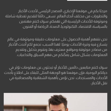
مرحبًا بكم في موقعنا الإخباري، المصدر الرئيسي لأحدث الأخبار
والتطورات من مختلف أنحاء العالم. نسعى دائمًا لتقديم تغطية شاملة
وموثوقة للأحداث الرئيسية التي تهمكم، سواء كنتم مهتمين
بالسياسة، الاقتصاد، التكنولوجيا، الصحة، الرياضة أو الفنون.
نحن نتفهم أهمية الحصول على معلومات دقيقة وموثوقة في عالم
يتسارع فيه وتيرة الأحداث يوميًا. لهذا السبب، نجمع لكم أحدث الأخبار
من مصادر موثوقة ومواقع معترف بها، ونقوم بتحليل وتقديم
المعلومات بشكل شامل يمكّنكم من فهم السياق والتداعيات.
سواء كنتم متابعين دائمين للأخبار أو تبحثون عن معلومات تؤثر في
حياتكم اليومية، فإن موقعنا هو الوجهة المثلى للبقاء على اطلاع بأحدث
الأحداث والمستجدات. نحن نؤمن بأهمية الشفافية والمصداقية في
نقل الأخبار،