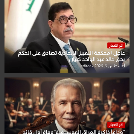
اخر الاخبار
عاجل | محكمة التمييز الاتحادية تصادق على الحكم
بحق خالد عبد الواحد كبيان
أغسطس 6, 2026
editor
اخر الاخبار
“وداعاً ذاكرة العراق الموسيقية”وفاة أول قائد