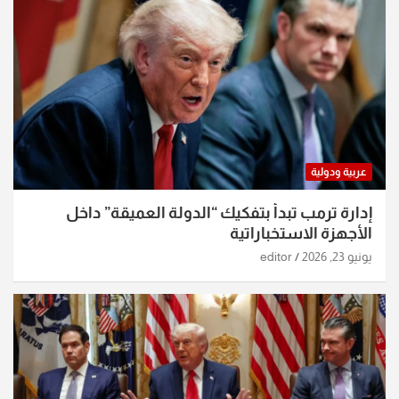
عربية ودولية
إدارة ترمب تبدأ بتفكيك “الدولة العميقة” داخل
الأجهزة الاستخباراتية
يونيو 23, 2026
editor