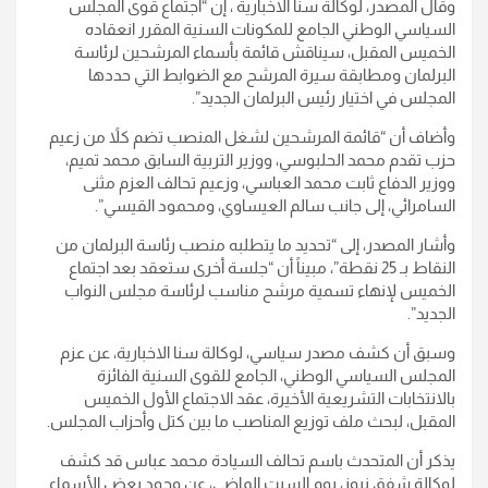
وقال المصدر، لوكالة سنا الاخبارية ، إن “اجتماع قوى المجلس
السياسي الوطني الجامع للمكونات السنية المقرر انعقاده
الخميس المقبل، سيناقش قائمة بأسماء المرشحين لرئاسة
البرلمان ومطابقة سيرة المرشح مع الضوابط التي حددها
المجلس في اختيار رئيس البرلمان الجديد”.
وأضاف أن “قائمة المرشحين لشغل المنصب تضم كلاً من زعيم
حزب تقدم محمد الحلبوسي، ووزير التربية السابق محمد تميم،
ووزير الدفاع ثابت محمد العباسي، وزعيم تحالف العزم مثنى
السامرائي، إلى جانب سالم العيساوي، ومحمود القيسي”.
وأشار المصدر، إلى “تحديد ما يتطلبه منصب رئاسة البرلمان من
النقاط بـ 25 نقطة”، مبيناً أن “جلسة أخرى ستعقد بعد اجتماع
الخميس لإنهاء تسمية مرشح مناسب لرئاسة مجلس النواب
الجديد”.
وسبق أن كشف مصدر سياسي، لوكالة سنا الاخبارية، عن عزم
المجلس السياسي الوطني، الجامع للقوى السنية الفائزة
بالانتخابات التشريعية الأخيرة، عقد الاجتماع الأول الخميس
المقبل، لبحث ملف توزيع المناصب ما بين كتل وأحزاب المجلس.
يذكر أن المتحدث باسم تحالف السيادة محمد عباس قد كشف
لوكالة شفق نيوز، يوم السبت الماضي، عن وجود بعض الأسماء