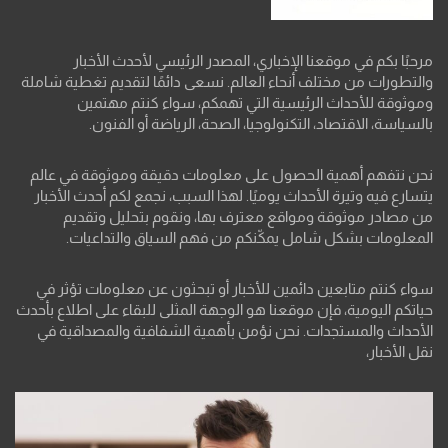
مرحبًا بكم في موقعنا الإخباري، المصدر الرئيسي لأحدث الأخبار
والتطورات من مختلف أنحاء العالم. نسعى دائمًا لتقديم تغطية شاملة
وموثوقة للأحداث الرئيسية التي تهمكم، سواء كنتم مهتمين
بالسياسة، الاقتصاد، التكنولوجيا، الصحة، الرياضة أو الفنون.
نحن نتفهم أهمية الحصول على معلومات دقيقة وموثوقة في عالم
يتسارع فيه وتيرة الأحداث يوميًا. لهذا السبب، نجمع لكم أحدث الأخبار
من مصادر موثوقة ومواقع معترف بها، ونقوم بتحليل وتقديم
المعلومات بشكل شامل يمكّنكم من فهم السياق والتداعيات.
سواء كنتم متابعين دائمين للأخبار أو تبحثون عن معلومات تؤثر في
حياتكم اليومية، فإن موقعنا هو الوجهة المثلى للبقاء على اطلاع بأحدث
الأحداث والمستجدات. نحن نؤمن بأهمية الشفافية والمصداقية في
نقل الأخبار،