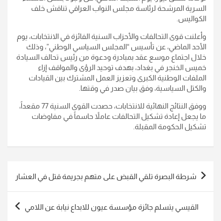
السرية المرشحة لرئاسة مجلس النواب العراقي تناقش خلف
الكواليس.
وأعلنت قوى التحالفات والأحزاب السنية الفائزة في الانتخابات، يوم
الأحد الماضي، عن تأسيس “المجلس السياسي الوطني”، وذلك
خلال اجتماع موسع عقد بمبادرة ودعوة من رئيس تحالف السيادة
خميس الخنجر في بغداد، بهدف توحيد الرؤى والمواقف إزاء
الملفات الوطنية الكبرى وتعزيز العمل المشترك بين القيادات
والكتل السياسية، وفق بيان صدر في وقتها.
ووفق النتائج النهائية للانتخابات، حصدت القوى السنية 77 مقعداً،
ما يجعل إعادة تشكيل التحالفات عاملاً حاسماً في مفاوضات
تشكيل الحكومة المقبلة.
تصفّح
شرطة البصرة تلقي القبض على متهم بجريمة قتل في العشار
المقالات
القيسي يتسلم جائزة مؤسسة عيون للابداع نيابة عن اللامي