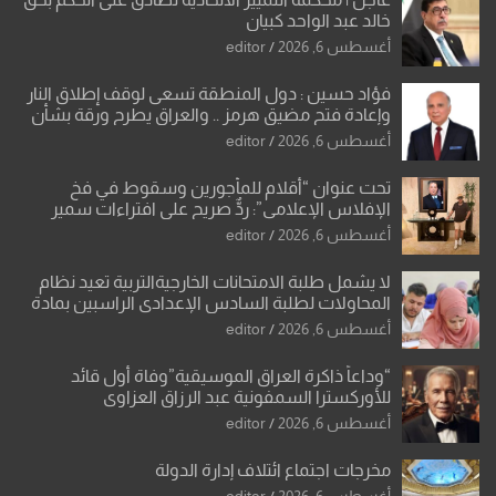
خالد عبد الواحد كبيان
أغسطس 6, 2026
editor
فؤاد حسين : دول المنطقة تسعى لوقف إطلاق النار
وإعادة فتح مضيق هرمز .. والعراق يطرح ورقة بشأن
تحولات القدس
أغسطس 6, 2026
editor
تحت عنوان “أقلام للمأجورين وسقوط في فخ
الإفلاس الإعلامي”: ردٌّ صريح على افتراءات سمير
الشكرجي
أغسطس 6, 2026
editor
لا يشمل طلبة الامتحانات الخارجيةالتربية تعيد نظام
المحاولات لطلبة السادس الإعدادي الراسبين بمادة
أو مادتين
أغسطس 6, 2026
editor
“وداعاً ذاكرة العراق الموسيقية”وفاة أول قائد
للأوركسترا السمفونية عبد الرزاق العزاوي
أغسطس 6, 2026
editor
مخرجات اجتماع ائتلاف إدارة الدولة
أغسطس 6, 2026
editor