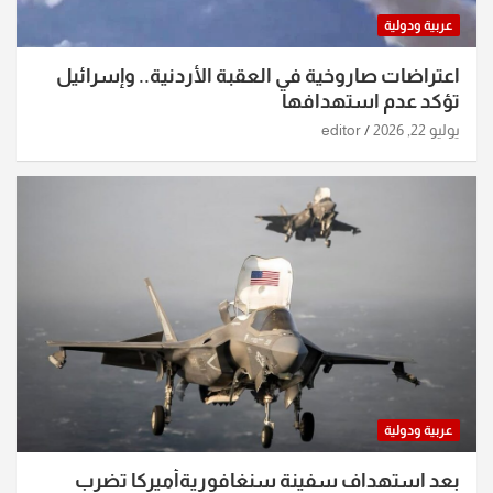
عربية ودولية
اعتراضات صاروخية في العقبة الأردنية.. وإسرائيل
تؤكد عدم استهدافها
يوليو 22, 2026
editor
عربية ودولية
بعد استهداف سفينة سنغافوريةأميركا تضرب