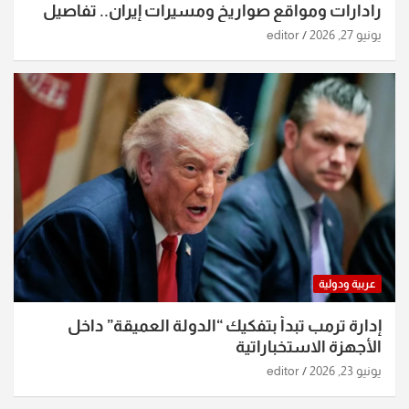
رادارات ومواقع صواريخ ومسيرات إيران.. تفاصيل
الساعات الماضية
يونيو 27, 2026
editor
عربية ودولية
إدارة ترمب تبدأ بتفكيك “الدولة العميقة” داخل
الأجهزة الاستخباراتية
يونيو 23, 2026
editor