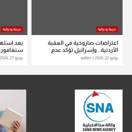
عربية ودولية
عربية ودولية
اعتراضات صاروخية في العقبة
بعد استه
الأردنية.. وإسرائيل تؤكد عدم
سنغافورية
استهدافها
ومواقع صو
يوليو 22, 2026
editor
يونيو 27, 2026
تفاصيل ال