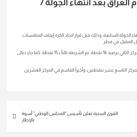
لعراق بعد انتهاء الجولة 7
ء الجولة السابعة، وذلك قبل قرار اتحاد الكرة إيقاف المنافسات
ل المقبل في قطر.
وتصدر أربيل الترتيب برصيد 19 نقطة، تلاه فريق القوة الجوية في المركز الثاني برصيد 16 نقطة، ثم الشرطة ثالثاً بـ15 نقطة، كما جاء ديالى
ن عشر بـ3 نقاط، والكهرباء في المركز التاسع عشر بنقطتين، وأخيراً القاسم في المركز العشرين
القوى السنية تعلن تأسيس “المجلس الوطني” أسوة
بالإطار