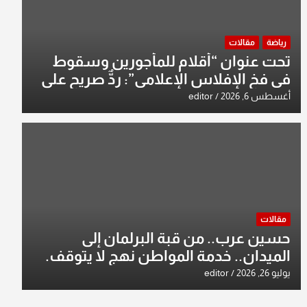
رياضة
مقالات
تحت عنوان “أقلام للمأجورين وسقوط
في فخ الإفلاس الإعلامي”: ردٌّ صريح على
افتراءات سمير الشكرجي
أغسطس 6, 2026
editor
مقالات
حسين عرب.. من قبة البرلمان إلى
الميدان.. خدمة المواطن نهج لا يتوقف.
يوليو 26, 2026
editor