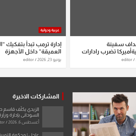
عربية ودولية
داف سفينة
إدارة ترمب تبدأ بتفكيك “ال
أميركا تضرب رادارات
العميقة” داخل الأجهزة
اريخ ومسيرات إيران..
الاستخباراتية
editor
يونيو 23, 2026
editor
ساعات الماضية
المشاركات الاخيرة
الزيدي يكلّف قاسم 
السوداني بإدارة وزارة
أغسطس 6, 2026
tor
عاجل | محكمة التمييز 