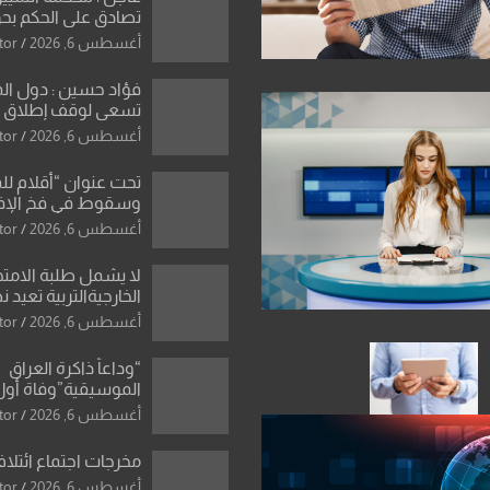
تصادق على الحكم بحق
الواحد كبيان
أغسطس 6, 2026
tor
فؤاد حسين : دول ال
تسعى لوقف إطلاق الن
فتح مضيق هرمز .. وا
أغسطس 6, 2026
tor
ورقة بشأن تحولات 
تحت عنوان “أقلام لل
وسقوط في فخ الإ
الإعلامي”: ردٌّ صريح 
أغسطس 6, 2026
tor
سمير الشكرجي
لا يشمل طلبة الامتح
الخارجيةالتربية تعيد 
المحاولات لطلبة ا
أغسطس 6, 2026
tor
الإعدادي الراسبين بم
“وداعاً ذاكرة العراق
الموسيقية”وفاة أول
للأوركسترا السمفونية
أغسطس 6, 2026
tor
العزاوي
مخرجات اجتماع ائتلاف
أغسطس 6, 2026
tor