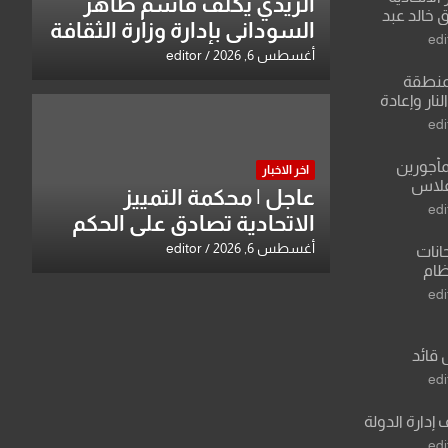
الزيدي يكلّف قاسم طاهر
 خالد عبد
السوداني بإدارة وزارة الثقافة
edi
أغسطس 6, 2026
editor
منطقة
ار وإعادة
لعراق يطرح
edi
القدس
مأجورين
اخر الاخبار
فلاس
عاجل | محكمة التمييز
على افتراءات
edi
الاتحادية تصادق على الحكم
بحق خالد عبد الواحد كبيان
أغسطس 6, 2026
editor
انات
نظام
لسادس
edi
ادة أو مادتين
 قائد
 عبد الرزاق
edi
 إدارة الدولة
edi