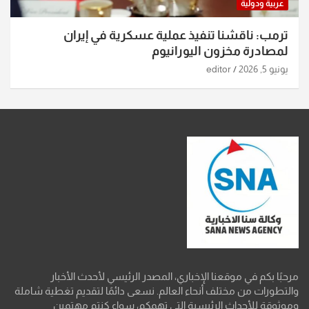
عربية ودولية
ترمب: ناقشنا تنفيذ عملية عسكرية في إيران
لمصادرة مخزون اليورانيوم
يونيو 5, 2026
editor
مرحبًا بكم في موقعنا الإخباري، المصدر الرئيسي لأحدث الأخبار
والتطورات من مختلف أنحاء العالم. نسعى دائمًا لتقديم تغطية شاملة
وموثوقة للأحداث الرئيسية التي تهمكم، سواء كنتم مهتمين