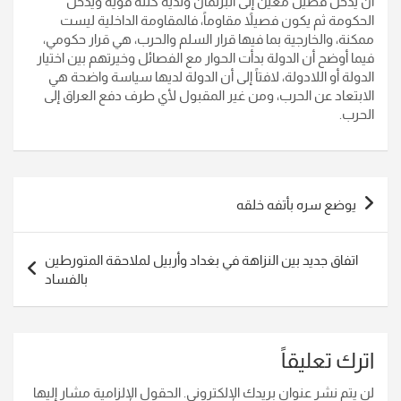
أن يدخل فصيل معين إلى البرلمان ولديه كتلة قوية ويدخل
الحكومة ثم يكون فصيلاً مقاوماً، فالمقاومة الداخلية ليست
ممكنة، والخارجية بما فيها قرار السلم والحرب، هي قرار حكومي،
فيما أوضح أن الدولة بدأت الحوار مع الفصائل وخيرتهم بين اختيار
الدولة أو اللادولة، لافتاً إلى أن الدولة لديها سياسة واضحة هي
الابتعاد عن الحرب، ومن غير المقبول لأي طرف دفع العراق إلى
الحرب.
تصفّح
يوضع سره بأتفه خلقه
المقالات
اتفاق جديد بين النزاهة في بغداد وأربيل لملاحقة المتورطين
بالفساد
اترك تعليقاً
لن يتم نشر عنوان بريدك الإلكتروني.
الحقول الإلزامية مشار إليها