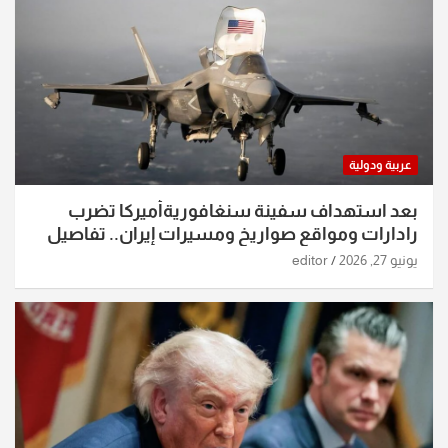
عربية ودولية
بعد استهداف سفينة سنغافوريةأميركا تضرب
رادارات ومواقع صواريخ ومسيرات إيران.. تفاصيل
الساعات الماضية
يونيو 27, 2026
editor