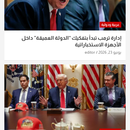
عربية ودولية
إدارة ترمب تبدأ بتفكيك “الدولة العميقة” داخل
الأجهزة الاستخباراتية
يونيو 23, 2026
editor