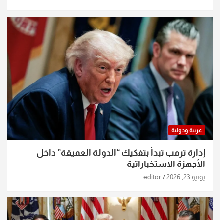
عربية ودولية
إدارة ترمب تبدأ بتفكيك “الدولة العميقة” داخل
الأجهزة الاستخباراتية
يونيو 23, 2026
editor