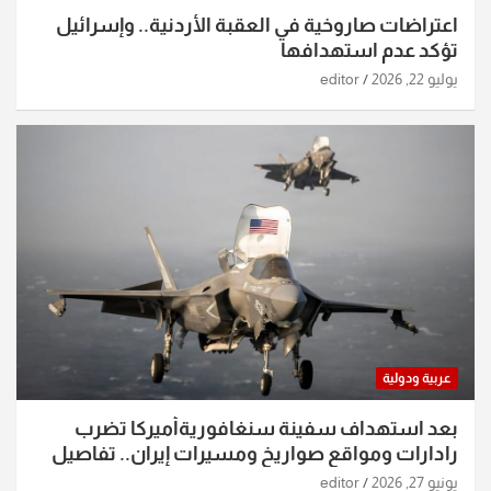
اعتراضات صاروخية في العقبة الأردنية.. وإسرائيل
تؤكد عدم استهدافها
يوليو 22, 2026
editor
عربية ودولية
بعد استهداف سفينة سنغافوريةأميركا تضرب
رادارات ومواقع صواريخ ومسيرات إيران.. تفاصيل
الساعات الماضية
يونيو 27, 2026
editor