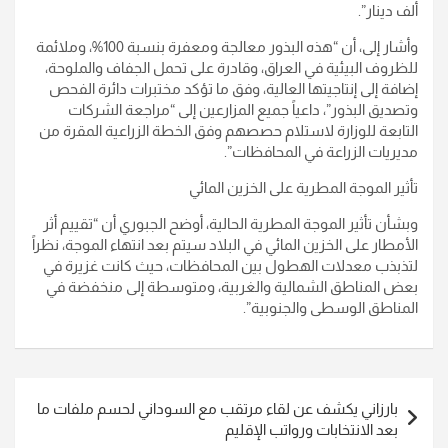
ألف دينار”.
وأشار إلى، أن “هذه البذور معالجة ومعفرة بنسبة 100%، وملائمة
للظروف البيئية في العراق، وقادرة على تحمل الجفاف والملوحة،
إضافة إلى إنتاجيتها العالية، وفق ما تؤكد مختبرات دائرة الفحص
وتصديق البذور”، داعياً جميع المزارعين إلى “مراجعة الشركات
التابعة للوزارة لاستلام حصصهم وفق الخطة الزراعية المقرة من
مديريات الزراعة في المحافظات”.
تأثير الموجة المطرية على الخزين المائي
وبشأن تأثير الموجة المطرية الحالية، أوضح الجبوري أن “تقييم أثر
الأمطار على الخزين المائي في البلاد سيتم بعد انتهاء الموجة، نظراً
لتذبذب معدلات الهطول بين المحافظات، حيث كانت غزيرة في
بعض المناطق الشمالية والغربية، ومتوسطة إلى منخفضة في
المناطق الوسطى والجنوبية”.
تصفّح
بارزاني يكشف عن لقاء مرتقب مع السوداني لحسم ملفات ما
المقالات
بعد الانتخابات ورواتب الإقليم