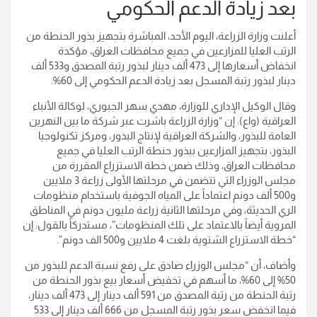
بعد زيادة الدعم الحكومي
أعلنت وزارة الزراعة، اليوم الأحد، المباشرة بتجهيز بذور الحنطة من
الرتب العليا للمزارعين في جميع محافظات العراق، مؤكدة
انخفاض أسعارها إلى 473 ألف دينار لبذور رتبة المصدق و533 ألف
دينار لبذور رتبة المسجل بعد زيادة الدعم الحكومي إلى 60%.
وقال الوكيل الإداري للوزارة، مهدي سهر الجبوري، لوكالة الأنباء
العراقية (واع): إن “وزارة الزراعة باشرت عبر شركة ما بين النهرين
العامة للبذور، والشركة العراقية لإنتاج البذور، ومركز تكنولوجيا
البذور، بتجهيز المزارعين ببذور حنطة الرتب العليا في جميع
محافظات العراق، وذلك ضمن خطة الاستزراع المقررة من
مجلس الوزراء التي تتضمن في مرحلتها الأولى زراعة 3 ملايين
و500 ألف دونم اعتماداً على المياه الجوفية باستخدام منظومات
الري الحديثة، وفي مرحلتها الثانية زراعة مليون دونم في المناطق
المروية أيضاً بالاعتماد على تلك المنظومات”، مستدركاً بالقول: إن
“خطة الاستزراع الشتوية بلغت 4 ملايين و500 الف دونم”.
وأضاف، أن “مجلس الوزراء صادق على رفع نسبة الدعم للبذور من
50% إلى 60%، ما أسهم في تخفيض أسعار بيع بذور الحنطة من
رتبة الحنطة من رتبة المصدق من 591 ألف دينار إلى 473 ألف دينار،
فيما انخفض سعر بذور رتبة المسجل من 666 ألف دينار إلى 533