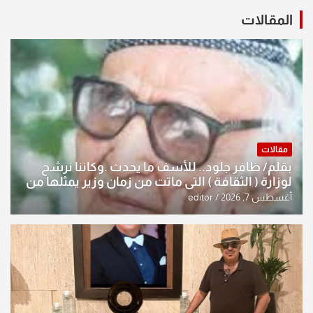
المقالات
مقالات
بقلم/ ظافر جلود.. للأسف ما يحدث .وكاننا نرشح
لوزارة ( الثقافة ) التي ماتت من زمان وزير يمثلها من
النخبة والإرث العظيم للثقافة العراقية..
أغسطس 7, 2026
editor