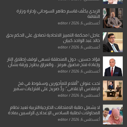
الزيدي يكلّف قاسم طاهر السوداني بإدارة وزارة
الثقافة
أغسطس 6, 2026
editor
عاجل | محكمة التمييز الاتحادية تصادق على الحكم بحق
خالد عبد الواحد كبيان
أغسطس 6, 2026
editor
فؤاد حسين : دول المنطقة تسعى لوقف إطلاق النار
وإعادة فتح مضيق هرمز .. والعراق يطرح ورقة بشأن
تحولات القدس
أغسطس 6, 2026
editor
تحت عنوان “أقلام للمأجورين وسقوط في فخ
الإفلاس الإعلامي”: ردٌّ صريح على افتراءات سمير
الشكرجي
أغسطس 6, 2026
editor
لا يشمل طلبة الامتحانات الخارجيةالتربية تعيد نظام
المحاولات لطلبة السادس الإعدادي الراسبين بمادة
أو مادتين
أغسطس 6, 2026
editor