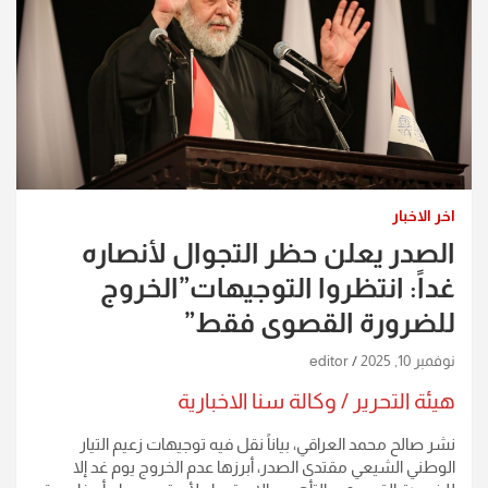
اخر الاخبار
الصدر يعلن حظر التجوال لأنصاره
غداً: انتظروا التوجيهات”الخروج
للضرورة القصوى فقط”
نوفمبر 10, 2025
editor
هيئة التحرير / وكالة سنا الاخبارية
نشر صالح محمد العراقي، بياناً نقل فيه توجيهات زعيم التيار
الوطني الشيعي مقتدى الصدر، أبرزها عدم الخروج يوم غد إلا