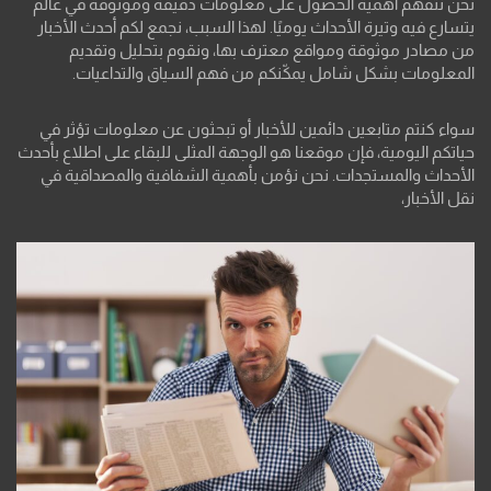
نحن نتفهم أهمية الحصول على معلومات دقيقة وموثوقة في عالم
يتسارع فيه وتيرة الأحداث يوميًا. لهذا السبب، نجمع لكم أحدث الأخبار
من مصادر موثوقة ومواقع معترف بها، ونقوم بتحليل وتقديم
المعلومات بشكل شامل يمكّنكم من فهم السياق والتداعيات.
سواء كنتم متابعين دائمين للأخبار أو تبحثون عن معلومات تؤثر في
حياتكم اليومية، فإن موقعنا هو الوجهة المثلى للبقاء على اطلاع بأحدث
الأحداث والمستجدات. نحن نؤمن بأهمية الشفافية والمصداقية في
نقل الأخبار،