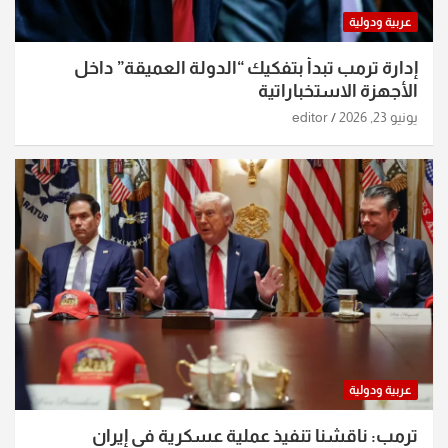
عربية ودولية
إدارة ترمب تبدأ بتفكيك “الدولة العميقة” داخل
الأجهزة الاستخباراتية
يونيو 23, 2026
editor
عربية ودولية
ترمب: ناقشنا تنفيذ عملية عسكرية في إيران