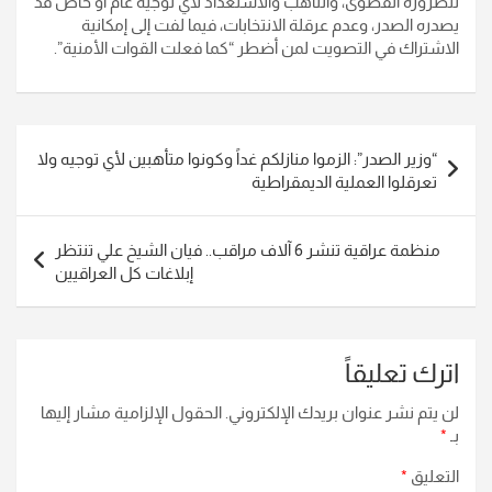
للضرورة القصوى، والتأهب والاستعداد لأي توجيه عام أو خاص قد
يصدره الصدر، وعدم عرقلة الانتخابات، فيما لفت إلى إمكانية
الاشتراك في التصويت لمن أضطر “كما فعلت القوات الأمنية”.
تصفّح
“وزير الصدر”: الزموا منازلكم غداً وكونوا متأهبين لأي توجيه ولا
المقالات
تعرقلوا العملية الديمقراطية
منظمة عراقية تنشر 6 آلاف مراقب.. فيان الشيخ علي تنتظر
إبلاغات كل العراقيين
اترك تعليقاً
لن يتم نشر عنوان بريدك الإلكتروني.
الحقول الإلزامية مشار إليها
بـ
*
التعليق
*