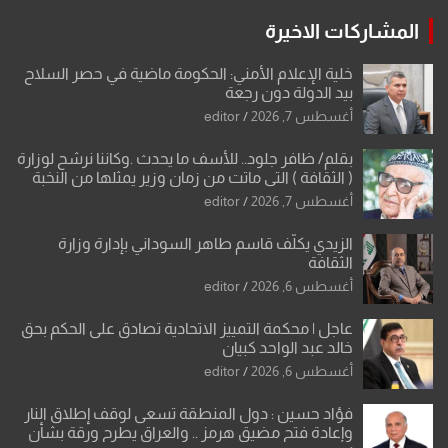
المشاركات الاخيرة
خلية الإعلام الأمني: الحكومة ماضية في حصر السلاح
بيد الدولة دون رجعة
أغسطس 7, 2026
editor
بقلم/ ظافر جلود.. للأسف ما يحدث .وكاننا نرشح لوزارة
( الثقافة ) التي ماتت من زمان وزير يمثلها من النخبة
والإرث العظيم للثقافة العراقية..
أغسطس 7, 2026
editor
الزيدي يكلّف قاسم طاهر السوداني بإدارة وزارة
الثقافة
أغسطس 6, 2026
editor
عاجل | محكمة التمييز الاتحادية تصادق على الحكم بحق
خالد عبد الواحد كبيان
أغسطس 6, 2026
editor
فؤاد حسين : دول المنطقة تسعى لوقف إطلاق النار
وإعادة فتح مضيق هرمز .. والعراق يطرح ورقة بشأن