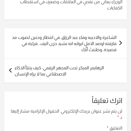
الوزراء يعاني من نقصٍ في العلاقات وضعفٍ في استقطاب
الكفاءات
تصفّح
الشاعرة والاديبه وفاء عبد الرزاق..في انتظار وحنين لصوت مذ
المقالات
فارقته اوصد الامل ابوابه انه نشيد حزن اليف….قراءة في
قصيدة..وظننتُ أنَّكَ
الزهايمر المبكر تحت المجهر الرقمي: كيف يتنبّأ الذكاء
الاصطناعي بما لا يراه الإنسان
اترك تعليقاً
لن يتم نشر عنوان بريدك الإلكتروني.
الحقول الإلزامية مشار إليها
بـ
*
التعليق
*