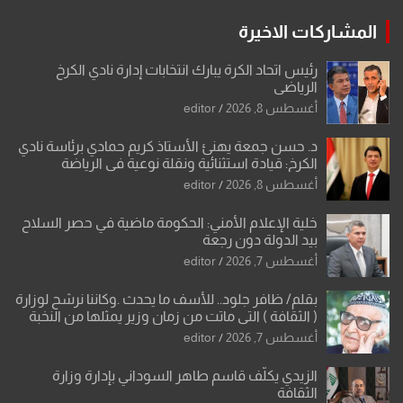
المشاركات الاخيرة
رئيس اتحاد الكرة يبارك انتخابات إدارة نادي الكرخ
الرياضي
أغسطس 8, 2026
editor
د. حسن جمعة يهنئ الأستاذ كريم حمادي برئاسة نادي
الكرخ: قيادة استثنائية ونقلة نوعية في الرياضة
العراقية
أغسطس 8, 2026
editor
خلية الإعلام الأمني: الحكومة ماضية في حصر السلاح
بيد الدولة دون رجعة
أغسطس 7, 2026
editor
بقلم/ ظافر جلود.. للأسف ما يحدث .وكاننا نرشح لوزارة
( الثقافة ) التي ماتت من زمان وزير يمثلها من النخبة
والإرث العظيم للثقافة العراقية..
أغسطس 7, 2026
editor
الزيدي يكلّف قاسم طاهر السوداني بإدارة وزارة
الثقافة