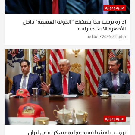
عربية ودولية
إدارة ترمب تبدأ بتفكيك “الدولة العميقة” داخل
الأجهزة الاستخباراتية
يونيو 23, 2026
editor
عربية ودولية
ترمب: ناقشنا تنفيذ عملية عسكرية في إيران