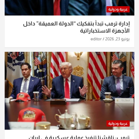
عربية ودولية
إدارة ترمب تبدأ بتفكيك “الدولة العميقة” داخل
الأجهزة الاستخباراتية
يونيو 23, 2026
editor
عربية ودولية
ترمب: ناقشنا تنفيذ عملية عسكرية في إيران