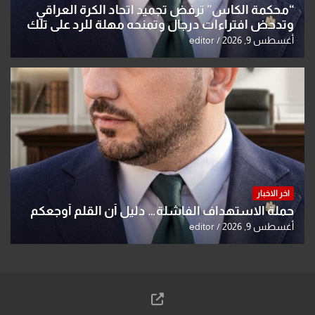
“محكمة الكاس” ترفض تجميد اتحاد الكرة العراقي
وتدحض افتراءات درجال وتمنحه مهلة للرد على تلك
الشكوى
أغسطس 9, 2026
editor
اخر الاخبار
حملة الاستهداف الفاشلة… دليل أن القلم أوجعكم
أغسطس 9, 2026
editor