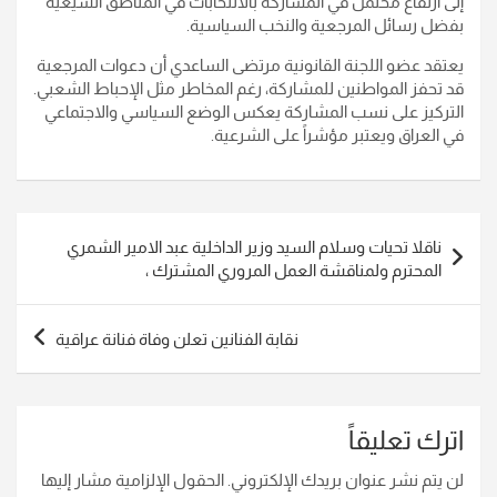
إلى ارتفاع محتمل في المشاركة بالانتخابات في المناطق الشيعية
بفضل رسائل المرجعية والنخب السياسية.
يعتقد عضو اللجنة القانونية مرتضى الساعدي أن دعوات المرجعية
قد تحفز المواطنين للمشاركة، رغم المخاطر مثل الإحباط الشعبي.
التركيز على نسب المشاركة يعكس الوضع السياسي والاجتماعي
في العراق ويعتبر مؤشراً على الشرعية.
تصفّح
ناقلا تحيات وسلام السيد وزير الداخلية عبد الامير الشمري
المقالات
المحترم ولمناقشة العمل المروري المشترك ،
نقابة الفنانين تعلن وفاة فنانة عراقية
اترك تعليقاً
لن يتم نشر عنوان بريدك الإلكتروني.
الحقول الإلزامية مشار إليها