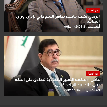
اخر الاخبار
الزيدي يكلّف قاسم طاهر السوداني بإدارة وزارة
الثقافة
أغسطس 6, 2026
editor
اخر الاخبار
عاجل | محكمة التمييز الاتحادية تصادق على الحكم
بحق خالد عبد الواحد كبيان
أغسطس 6, 2026
editor