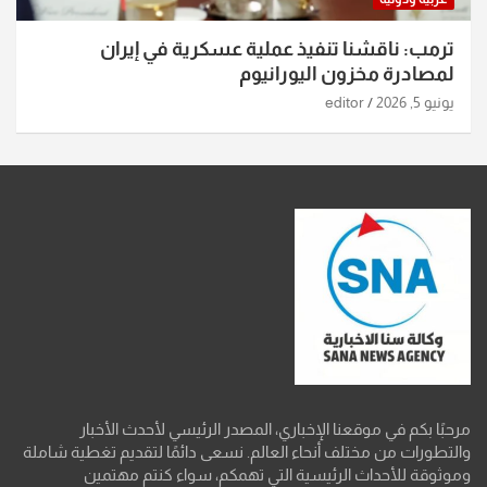
ترمب: ناقشنا تنفيذ عملية عسكرية في إيران
لمصادرة مخزون اليورانيوم
يونيو 5, 2026
editor
مرحبًا بكم في موقعنا الإخباري، المصدر الرئيسي لأحدث الأخبار
والتطورات من مختلف أنحاء العالم. نسعى دائمًا لتقديم تغطية شاملة
وموثوقة للأحداث الرئيسية التي تهمكم، سواء كنتم مهتمين