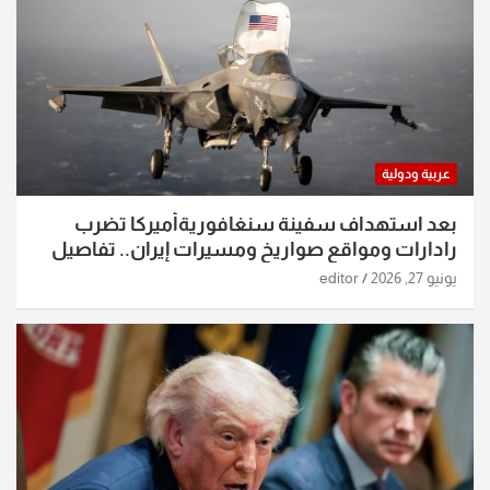
عربية ودولية
بعد استهداف سفينة سنغافوريةأميركا تضرب
رادارات ومواقع صواريخ ومسيرات إيران.. تفاصيل
الساعات الماضية
يونيو 27, 2026
editor