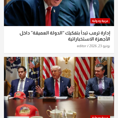
عربية ودولية
إدارة ترمب تبدأ بتفكيك “الدولة العميقة” داخل
الأجهزة الاستخباراتية
يونيو 23, 2026
editor
عربية ودولية