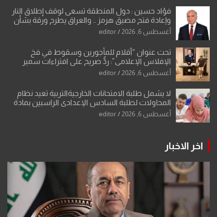
فؤاد حسين : دول المنطقة تسعى لوقف إطلاق النار
وإعادة فتح مضيق هرمز .. والعراق يطرح ورقة بشأن
تحولات القدس
أغسطس 6, 2026
editor
تحت عنوان “أقلام للمأجورين وسقوط في فخ
الإفلاس الإعلامي”: ردٌّ صريح على افتراءات سمير
الشكرجي
أغسطس 6, 2026
editor
لا يشمل طلبة الامتحانات الخارجيةالتربية تعيد نظام
المحاولات لطلبة السادس الإعدادي الراسبين بمادة
أو مادتين
أغسطس 6, 2026
editor
اخر الاخبار