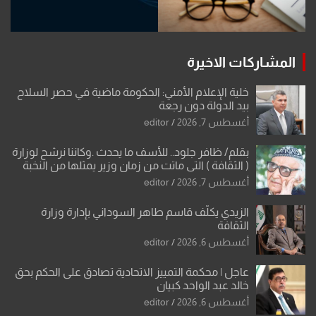
المشاركات الاخيرة
خلية الإعلام الأمني: الحكومة ماضية في حصر السلاح
بيد الدولة دون رجعة
أغسطس 7, 2026
editor
بقلم/ ظافر جلود.. للأسف ما يحدث .وكاننا نرشح لوزارة
( الثقافة ) التي ماتت من زمان وزير يمثلها من النخبة
والإرث العظيم للثقافة العراقية..
أغسطس 7, 2026
editor
الزيدي يكلّف قاسم طاهر السوداني بإدارة وزارة
الثقافة
أغسطس 6, 2026
editor
عاجل | محكمة التمييز الاتحادية تصادق على الحكم بحق
خالد عبد الواحد كبيان
أغسطس 6, 2026
editor