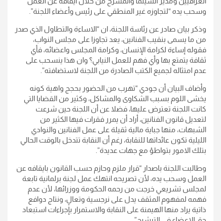
العراقيين ومدير السينما والمسرح من خلال ايقافه عن العمل
وسحب يده “لتجاوزه غير المنطقي على رئيس وأعضاء اللجنة”.
وذكر بيان صادر عن رئاسة اللجنة، ان “الاساءة والتطاول الذي صدر
من ما يسمى بنقيب الفنانين، يعد تجاوزا على مجلس النواب،
فقوله إساءة لكرامة الإنسان، وكرامة المجلس واعضائه، فأي
ثقافة يتمتع بها وأي فهم للعمل النيابي؟ وان هذا ينسحب على
عدم امتثاله لجميع الكتب الصادرة من اللجنة لاستضافته”.
وأضاف البيان أن جودي “تهرب من الحضور بحجج واهية كونه
يخشى اللوم بسبب الشكاوى والمشاكل، وكثير من القضايا التي
كانت اللجنة تعترض عليها، فضلا عن أن اللجنة حين شرعت
لتعديل قانون الفنانين، أراد أن يمرر فقرات فيها الكثير من
الشبهات، منها جباية مالية ثقيلة على عمل الفنانين والنوادي
الليلية تكون عائداتها للنقابة، رغم أن النقابة تتدخل بالوقت الحالي
بتلك الامور بتواطؤ مع جهات عديدة”.
وطالبت اللجنة باصدار “قرار ملزم وحازم حسب القانون بايقافه عن
العمل وسحب يده، لأن تصريحه انتهك عمل لجنة برلمانية تابعة
لمجلس تشريعي خرجت من رحمه الحكومة ووزرائها، لأن عدم
فهمه لمفهوم المثقف يدل على نرجسية وتعالٍ، ونتاج دوافع
ذاتية يراد منها الهيمنة على النقابة والاستمرار بإجراءات استبعاد
حق الاعضاء في الترشيح”.