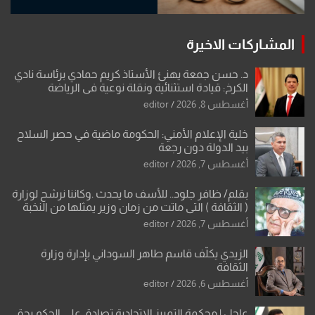
المشاركات الاخيرة
د. حسن جمعة يهنئ الأستاذ كريم حمادي برئاسة نادي
الكرخ: قيادة استثنائية ونقلة نوعية في الرياضة
العراقية
أغسطس 8, 2026
editor
خلية الإعلام الأمني: الحكومة ماضية في حصر السلاح
بيد الدولة دون رجعة
أغسطس 7, 2026
editor
بقلم/ ظافر جلود.. للأسف ما يحدث .وكاننا نرشح لوزارة
( الثقافة ) التي ماتت من زمان وزير يمثلها من النخبة
والإرث العظيم للثقافة العراقية..
أغسطس 7, 2026
editor
الزيدي يكلّف قاسم طاهر السوداني بإدارة وزارة
الثقافة
أغسطس 6, 2026
editor
عاجل | محكمة التمييز الاتحادية تصادق على الحكم بحق