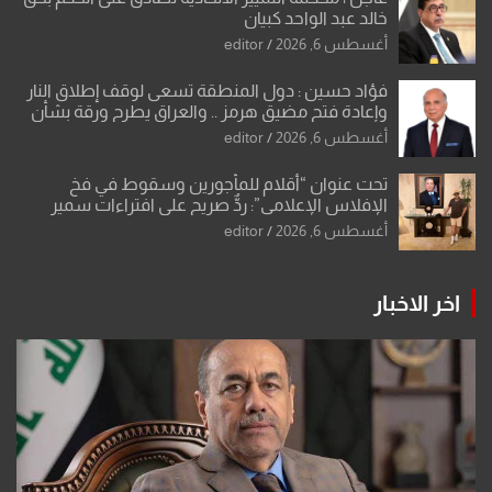
خالد عبد الواحد كبيان
أغسطس 6, 2026
editor
فؤاد حسين : دول المنطقة تسعى لوقف إطلاق النار
وإعادة فتح مضيق هرمز .. والعراق يطرح ورقة بشأن
تحولات القدس
أغسطس 6, 2026
editor
تحت عنوان “أقلام للمأجورين وسقوط في فخ
الإفلاس الإعلامي”: ردٌّ صريح على افتراءات سمير
الشكرجي
أغسطس 6, 2026
editor
اخر الاخبار