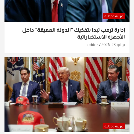
عربية ودولية
إدارة ترمب تبدأ بتفكيك “الدولة العميقة” داخل
الأجهزة الاستخباراتية
يونيو 23, 2026
editor
عربية ودولية