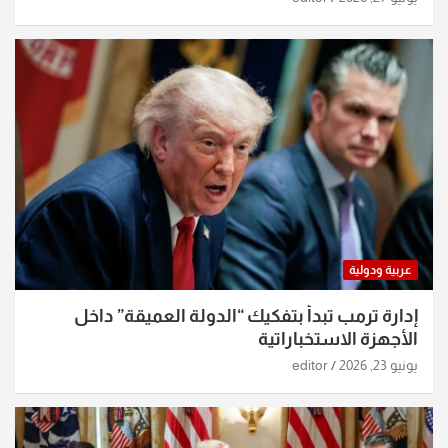
عربية ودولية
إدارة ترمب تبدأ بتفكيك “الدولة العميقة” داخل
الأجهزة الاستخباراتية
يونيو 23, 2026
editor