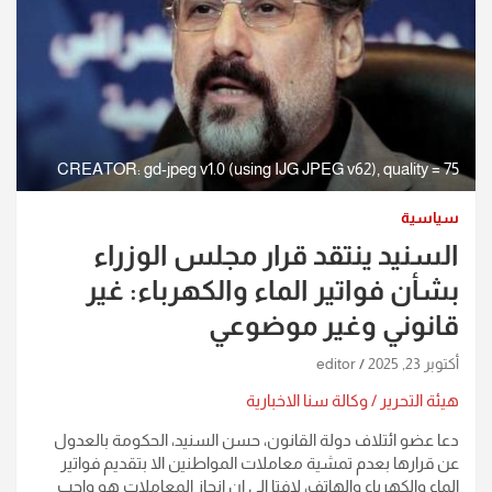
CREATOR: gd-jpeg v1.0 (using IJG JPEG v62), quality = 75
سياسية
السنيد ينتقد قرار مجلس الوزراء
بشأن فواتير الماء والكهرباء: غير
قانوني وغير موضوعي
أكتوبر 23, 2025
editor
هيئة التحرير / وكالة سنا الاخبارية
دعا عضو ائتلاف دولة القانون، حسن السنيد، الحكومة بالعدول
عن قرارها بعدم تمشية معاملات المواطنين الا بتقديم فواتير
الماء والكهرباء والهاتف، لافتا الى ان انجاز المعاملات هو واجب