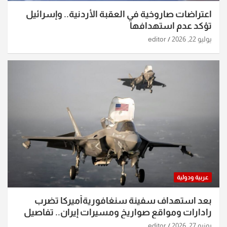
اعتراضات صاروخية في العقبة الأردنية.. وإسرائيل
تؤكد عدم استهدافها
يوليو 22, 2026
editor
عربية ودولية
بعد استهداف سفينة سنغافوريةأميركا تضرب
رادارات ومواقع صواريخ ومسيرات إيران.. تفاصيل
الساعات الماضية
يونيو 27, 2026
editor