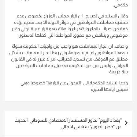
حكومي.
وقال السنيد في تصريح، ان قرار مجلس الوزراء بخصوص عدم
تمشية معاملات المواطنين في دوائر الدولة الا بعد تقديم براءة
ذمة من ضرائب الماء والكهرباء والهاتف هو قرار غير قانوني وغير
موضوعي ويتناقض مع حقوق المواطنة التي كفلها الدستور.
واضاف، ان انجاز المعاملات هو واجب من واجبات الحكومة سواءً
تابعها المواطنون ام لم يتابعوها، وان ربط انجاز المعاملات بشكل
مطلق مع الموقف من تسديد الضرائب امر لا مبرر له في القانون
العراقي ، وليس من حق الحكومة تعطيل معاملات المواطنين
باية ذريعة
ودعا السنيد الحكومة الى “العدول عن قرارها” خصوصا وهي
تعيش ايامها الاخيرة
تصفّح
“بغداد اليوم” تحاور المستشار الاقتصادي للسوداني: الحديث
المقالات
عن “خطر الديون” سياسي لا مالي