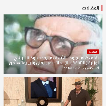
المقالات
مقالات
بقلم/ ظافر جلود.. للأسف ما يحدث .وكاننا نرشح
لوزارة ( الثقافة ) التي ماتت من زمان وزير يمثلها من
النخبة والإرث العظيم للثقافة العراقية..
أغسطس 7, 2026
editor