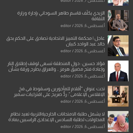
أغسطس 7, 2026
editor
الزيدي يكلّف قاسم طاهر السوداني بإدارة وزارة
الثقافة
أغسطس 6, 2026
editor
عاجل | محكمة التمييز الاتحادية تصادق على الحكم بحق
خالد عبد الواحد كبيان
أغسطس 6, 2026
editor
فؤاد حسين : دول المنطقة تسعى لوقف إطلاق النار
وإعادة فتح مضيق هرمز .. والعراق يطرح ورقة بشأن
تحولات القدس
أغسطس 6, 2026
editor
تحت عنوان “أقلام للمأجورين وسقوط في فخ
الإفلاس الإعلامي”: ردٌّ صريح على افتراءات سمير
الشكرجي
أغسطس 6, 2026
editor
لا يشمل طلبة الامتحانات الخارجيةالتربية تعيد نظام
المحاولات لطلبة السادس الإعدادي الراسبين بمادة
أو مادتين
أغسطس 6, 2026
editor