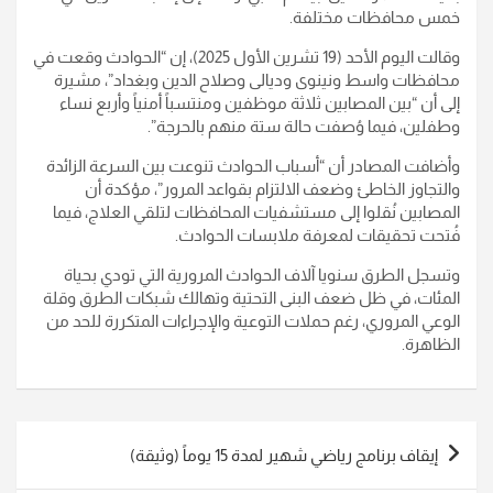
خمس محافظات مختلفة.
وقالت اليوم الأحد (19 تشرين الأول 2025)، إن “الحوادث وقعت في
محافظات واسط ونينوى وديالى وصلاح الدين وبغداد”، مشيرة
إلى أن “بين المصابين ثلاثة موظفين ومنتسباً أمنياً وأربع نساء
وطفلين، فيما وُصفت حالة ستة منهم بالحرجة”.
وأضافت المصادر أن “أسباب الحوادث تنوعت بين السرعة الزائدة
والتجاوز الخاطئ وضعف الالتزام بقواعد المرور”، مؤكدة أن
المصابين نُقلوا إلى مستشفيات المحافظات لتلقي العلاج، فيما
فُتحت تحقيقات لمعرفة ملابسات الحوادث.
وتسجل الطرق سنويا آلاف الحوادث المرورية التي تودي بحياة
المئات، في ظل ضعف البنى التحتية وتهالك شبكات الطرق وقلة
الوعي المروري، رغم حملات التوعية والإجراءات المتكررة للحد من
الظاهرة.
تصفّح
إيقاف برنامج رياضي شهير لمدة 15 يوماً (وثيقة)
المقالات