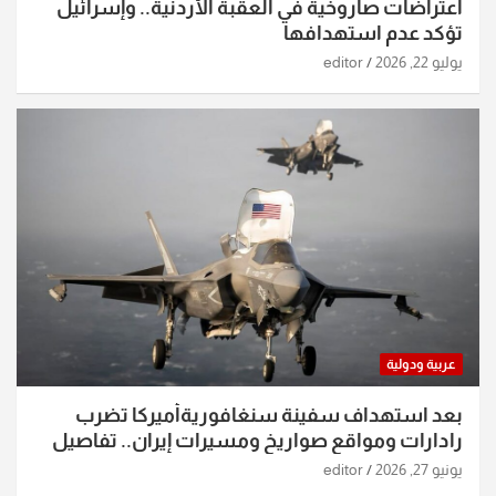
اعتراضات صاروخية في العقبة الأردنية.. وإسرائيل
تؤكد عدم استهدافها
يوليو 22, 2026
editor
عربية ودولية
بعد استهداف سفينة سنغافوريةأميركا تضرب
رادارات ومواقع صواريخ ومسيرات إيران.. تفاصيل
الساعات الماضية
يونيو 27, 2026
editor