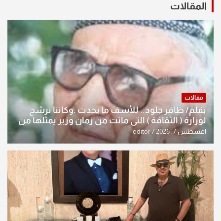
المقالات
مقالات
بقلم/ ظافر جلود.. للأسف ما يحدث .وكاننا نرشح
لوزارة ( الثقافة ) التي ماتت من زمان وزير يمثلها من
النخبة والإرث العظيم للثقافة العراقية..
أغسطس 7, 2026
editor