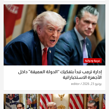
عربية ودولية
إدارة ترمب تبدأ بتفكيك “الدولة العميقة” داخل
الأجهزة الاستخباراتية
يونيو 23, 2026
editor