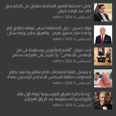
عاجل | محكمة التمييز الاتحادية تصادق على الحكم بحق
خالد عبد الواحد كبيان
أغسطس 6, 2026
editor
فؤاد حسين : دول المنطقة تسعى لوقف إطلاق النار
وإعادة فتح مضيق هرمز .. والعراق يطرح ورقة بشأن
تحولات القدس
أغسطس 6, 2026
editor
تحت عنوان “أقلام للمأجورين وسقوط في فخ
الإفلاس الإعلامي”: ردٌّ صريح على افتراءات سمير
الشكرجي
أغسطس 6, 2026
editor
لا يشمل طلبة الامتحانات الخارجيةالتربية تعيد نظام
المحاولات لطلبة السادس الإعدادي الراسبين بمادة
أو مادتين
أغسطس 6, 2026
editor
“وداعاً ذاكرة العراق الموسيقية”وفاة أول قائد
للأوركسترا السمفونية عبد الرزاق العزاوي
أغسطس 6, 2026
editor