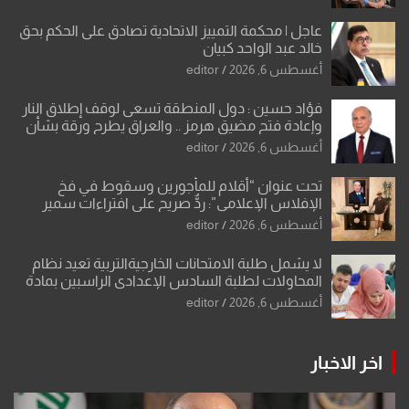
عاجل | محكمة التمييز الاتحادية تصادق على الحكم بحق
خالد عبد الواحد كبيان
أغسطس 6, 2026
editor
فؤاد حسين : دول المنطقة تسعى لوقف إطلاق النار
وإعادة فتح مضيق هرمز .. والعراق يطرح ورقة بشأن
تحولات القدس
أغسطس 6, 2026
editor
تحت عنوان “أقلام للمأجورين وسقوط في فخ
الإفلاس الإعلامي”: ردٌّ صريح على افتراءات سمير
الشكرجي
أغسطس 6, 2026
editor
لا يشمل طلبة الامتحانات الخارجيةالتربية تعيد نظام
المحاولات لطلبة السادس الإعدادي الراسبين بمادة
أو مادتين
أغسطس 6, 2026
editor
اخر الاخبار