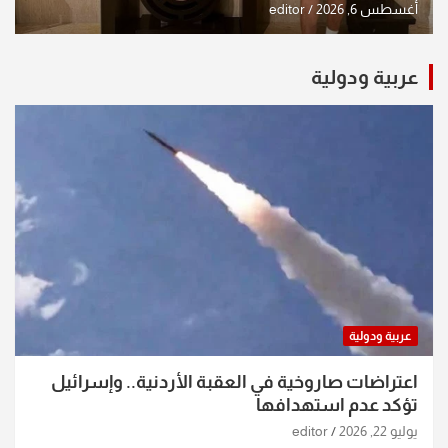
الشكرجي
أغسطس 6, 2026
editor
عربية ودولية
عربية ودولية
اعتراضات صاروخية في العقبة الأردنية.. وإسرائيل
تؤكد عدم استهدافها
يوليو 22, 2026
editor