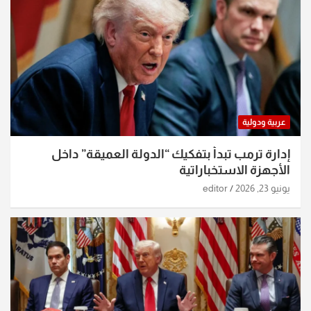
عربية ودولية
إدارة ترمب تبدأ بتفكيك “الدولة العميقة” داخل
الأجهزة الاستخباراتية
يونيو 23, 2026
editor