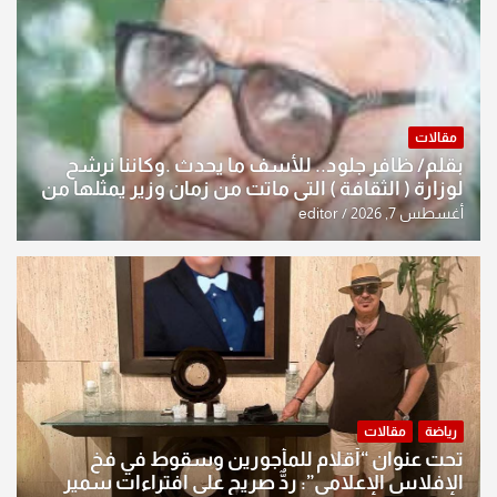
مقالات
بقلم/ ظافر جلود.. للأسف ما يحدث .وكاننا نرشح
لوزارة ( الثقافة ) التي ماتت من زمان وزير يمثلها من
النخبة والإرث العظيم للثقافة العراقية..
أغسطس 7, 2026
editor
رياضة
مقالات
تحت عنوان “أقلام للمأجورين وسقوط في فخ
الإفلاس الإعلامي”: ردٌّ صريح على افتراءات سمير