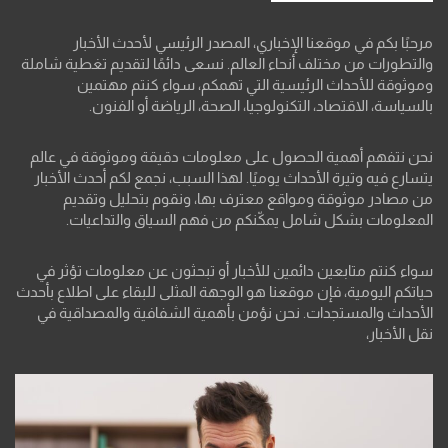
مرحبًا بكم في موقعنا الإخباري، المصدر الرئيسي لأحدث الأخبار
والتطورات من مختلف أنحاء العالم. نسعى دائمًا لتقديم تغطية شاملة
وموثوقة للأحداث الرئيسية التي تهمكم، سواء كنتم مهتمين
بالسياسة، الاقتصاد، التكنولوجيا، الصحة، الرياضة أو الفنون.
نحن نتفهم أهمية الحصول على معلومات دقيقة وموثوقة في عالم
يتسارع فيه وتيرة الأحداث يوميًا. لهذا السبب، نجمع لكم أحدث الأخبار
من مصادر موثوقة ومواقع معترف بها، ونقوم بتحليل وتقديم
المعلومات بشكل شامل يمكّنكم من فهم السياق والتداعيات.
سواء كنتم متابعين دائمين للأخبار أو تبحثون عن معلومات تؤثر في
حياتكم اليومية، فإن موقعنا هو الوجهة المثلى للبقاء على اطلاع بأحدث
الأحداث والمستجدات. نحن نؤمن بأهمية الشفافية والمصداقية في
نقل الأخبار،