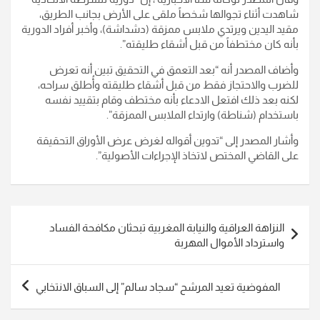
شاهدت أثناء تجوالها شخصاً ملقى على الأرض بجانب الطريق،
مقيد اليدين ويرتدي ملابس ممزقة (دشداشة)، وأخبر أفراد الدورية
بأنه كان مختطفاً من قبل أشقاء طليقته”.
وأضاف المصدر أنه “بعد التعمق في التحقيق تبين أنه تعرض
للضرب والاحتجاز فقط من قبل أشقاء طليقته وأُطلق سراحه،
لكنه بعد ذلك افتعل الادعاء بأنه مختطف وقام بتقييد نفسه
باستخدام (شناطة) وارتداء الملابس الممزقة”.
وأشار المصدر إلى “تدوين أقواله لغرض عرض الأوراق التحقيقة
على القاضي المختص لاتخاذ الإجراءات الأصولية”.
تصفّح
النزاهة العراقية والنيابة المغربية تبحثان مكافحة الفساد
المقالات
واسترداد الأموال المهربة
المفوضية تعيد المرشح “سجاد سالم” إلى السباق الانتخابي