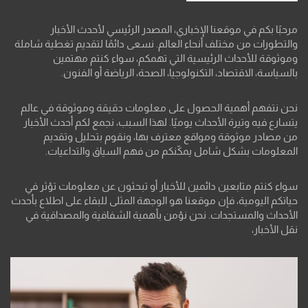
مرحبًا بكم في موقعنا الإخباري، المصدر الرئيسي لأحدث الأخبار
والتطورات من مختلف أنحاء العالم. نسعى دائمًا لتقديم تغطية شاملة
وموثوقة للأحداث الرئيسية التي تهمكم، سواء كنتم مهتمين
بالسياسة، الاقتصاد، التكنولوجيا، الصحة، الرياضة أو الفنون.
نحن نتفهم أهمية الحصول على معلومات دقيقة وموثوقة في عالم
يتسارع فيه وتيرة الأحداث يوميًا. لهذا السبب، نجمع لكم أحدث الأخبار
من مصادر موثوقة ومواقع معترف بها، ونقوم بتحليل وتقديم
المعلومات بشكل شامل يمكّنكم من فهم السياق والتداعيات.
سواء كنتم متابعين دائمين للأخبار أو تبحثون عن معلومات تؤثر في
حياتكم اليومية، فإن موقعنا هو الوجهة المثلى للبقاء على اطلاع بأحدث
الأحداث والمستجدات. نحن نؤمن بأهمية الشفافية والمصداقية في
نقل الأخبار،