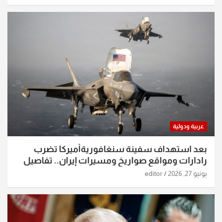
عربية ودولية
بعد استهداف سفينة سنغافوريةأميركا تضرب
رادارات ومواقع صواريخ ومسيرات إيران.. تفاصيل
الساعات الماضية
يونيو 27, 2026
editor