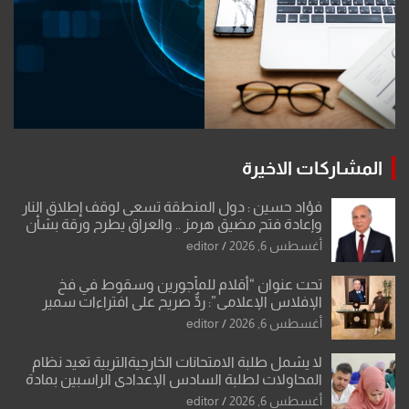
المشاركات الاخيرة
فؤاد حسين : دول المنطقة تسعى لوقف إطلاق النار
وإعادة فتح مضيق هرمز .. والعراق يطرح ورقة بشأن
تحولات القدس
أغسطس 6, 2026
editor
تحت عنوان “أقلام للمأجورين وسقوط في فخ
الإفلاس الإعلامي”: ردٌّ صريح على افتراءات سمير
الشكرجي
أغسطس 6, 2026
editor
لا يشمل طلبة الامتحانات الخارجيةالتربية تعيد نظام
المحاولات لطلبة السادس الإعدادي الراسبين بمادة
أو مادتين
أغسطس 6, 2026
editor