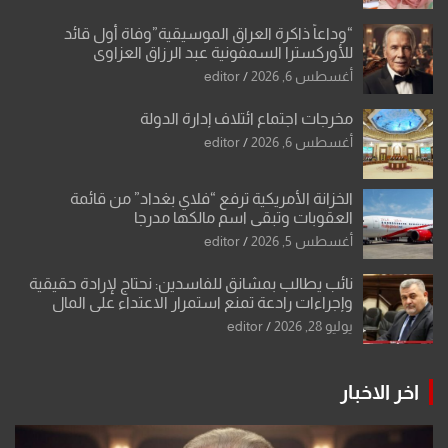
“وداعاً ذاكرة العراق الموسيقية”وفاة أول قائد
للأوركسترا السمفونية عبد الرزاق العزاوي
أغسطس 6, 2026
editor
مخرجات اجتماع ائتلاف إدارة الدولة
أغسطس 6, 2026
editor
الخزانة الأمريكية ترفع “فلاي بغداد” من قائمة
العقوبات وتبقي اسم مالكها مدرجا
أغسطس 5, 2026
editor
نائب يطالب بمشانق للفاسدين: نحتاج لإرادة حقيقية
وإجراءات رادعة تمنع استمرار الاعتداء على المال
العام”.
يوليو 28, 2026
editor
اخر الاخبار