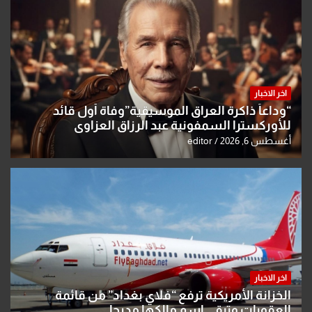
اخر الاخبار
“وداعاً ذاكرة العراق الموسيقية”وفاة أول قائد
للأوركسترا السمفونية عبد الرزاق العزاوي
أغسطس 6, 2026
editor
اخر الاخبار
الخزانة الأمريكية ترفع “فلاي بغداد” من قائمة
العقوبات وتبقي اسم مالكها مدرجا