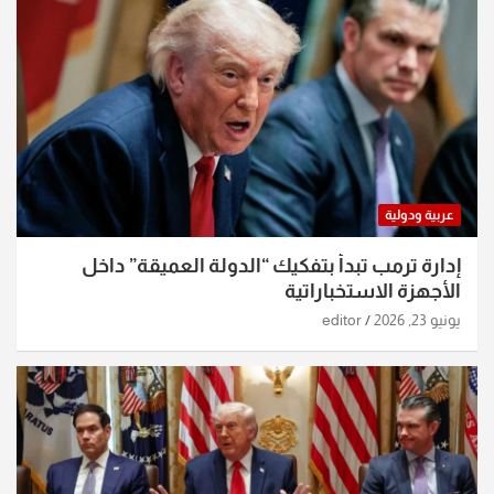
عربية ودولية
إدارة ترمب تبدأ بتفكيك “الدولة العميقة” داخل
الأجهزة الاستخباراتية
يونيو 23, 2026
editor