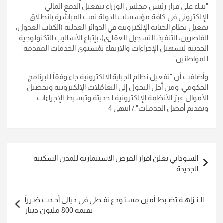
"بنـاء على قرار رئيس مجلس الوزراء بتفعيل الدفع المالي
الإلكتروني في كافة مؤسسات الدولة تمت المباشرة بانطلاق
تفعيل نظام الجباية الإلكترونية في الدوائر العدلية (الكتاب العدول،
القاصرين، التنفيذ، التسجيل العقاري)، بإتباع الأساليب التكنولوجية
الحديثة لتسهيل الإجراءات والارتقاء بمُستوى الخدمات المقدمة
للمواطنين
".
وأضافت أن "تفعيل نظام الجباية الالكترونية جاء وفقاً للبرنامج
الحكومي، ومن أجل التحول إلى التعامُلات الإلكترونية وتحصيل
الأموال عِبرَ الأنظمة الإلكترونية الحديثة وتبسيط الإجراءات
وتقديم أفضل الخدمـات
"./ انتهى 4
تصفّح
السوداني يعلن اقرار الفرص الاستثمارية للمدن السكنية
المقالات
الجديدة
الـنـزاهـة تضـبط أمين مستـودع نفـطي في ديالى أحـدث ضـرراً
بقيمة 800 مليون دينار