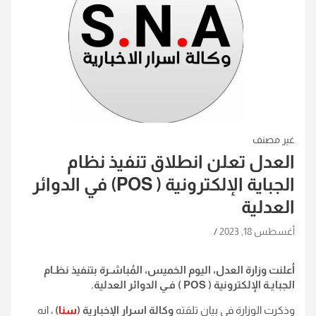
غير مصنف
العدل تعلن انطلاق تنفيذ نظام
الجباية الإلكترونية ( POS) في الدوائر
العدلية
أغسطس 18, 2023
أعلنت وزارة العدل، اليوم الخميس، المُباشـرة بتنفيذ نظـام
الجبايـة الإلكترونية
( POS )
فـي الدوائر العدلية.
وذكرت الوزارة في بيان تلقته
وكالة اسرار الإخبارية (
سنا
)
، انه