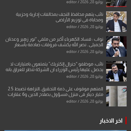
العام”.
يوليو 28, 2026
editor
نائب يتهم محافظ النجف بمخالفات إدارية وحزبية
ومحاباة في توزيع الأراضي
يوليو 28, 2026
editor
نواب : فساد الكهرباء أكبر من ملفي “نور زهير وعدنان
الجميلي.. نصر الله يكشف فروقات صادمة بأسعار
معدات الكهرباء وعقودها
يوليو 28, 2026
editor
نائب: موظفو “جنرال إلكتريك” يتمتعون بامتيازات لا
يحصل عليها رئيس الوزراء ان الشركة تنظر للعراق بانه
بلد ضعيف وتفرض شروطها
يوليو 28, 2026
editor
المتهم موقوف على ذمة التحقيق..النزاهة تضبط 2.5
مليار دينار في منزل مسؤول بصلاح الدين و6 عقارات
باسم زوجته
يوليو 28, 2026
editor
اخر الاخبار