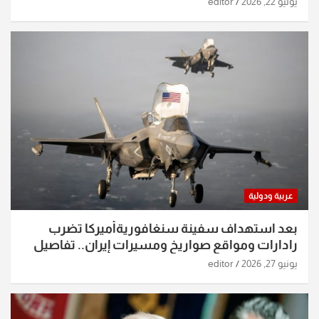
يوليو 22, 2026
editor
عربية ودولية
بعد استهداف سفينة سنغافوريةأميركا تضرب
رادارات ومواقع صواريخ ومسيرات إيران.. تفاصيل
الساعات الماضية
يونيو 27, 2026
editor