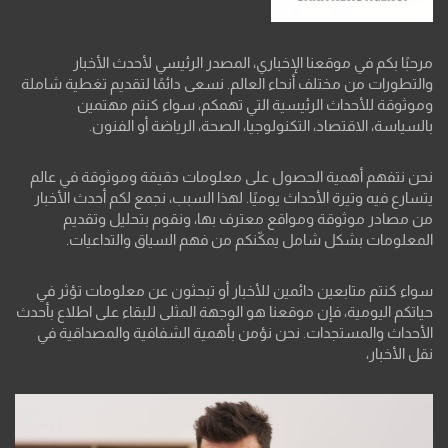
مرحبًا بكم في موقعنا الإخباري، المصدر الرئيسي لأحدث الأخبار
والتطورات من مختلف أنحاء العالم. نسعى دائمًا لتقديم تغطية شاملة
وموثوقة للأحداث الرئيسية التي تهمكم، سواء كنتم مهتمين
بالسياسة، الاقتصاد، التكنولوجيا، الصحة، الرياضة أو الفنون.
نحن نتفهم أهمية الحصول على معلومات دقيقة وموثوقة في عالم
يتسارع فيه وتيرة الأحداث يوميًا. لهذا السبب، نجمع لكم أحدث الأخبار
من مصادر موثوقة ومواقع معترف بها، ونقوم بتحليل وتقديم
المعلومات بشكل شامل يمكّنكم من فهم السياق والتداعيات.
سواء كنتم متابعين دائمين للأخبار أو تبحثون عن معلومات تؤثر في
حياتكم اليومية، فإن موقعنا هو الوجهة المثلى للبقاء على اطلاع بأحدث
الأحداث والمستجدات. نحن نؤمن بأهمية الشفافية والمصداقية في
نقل الأخبار،