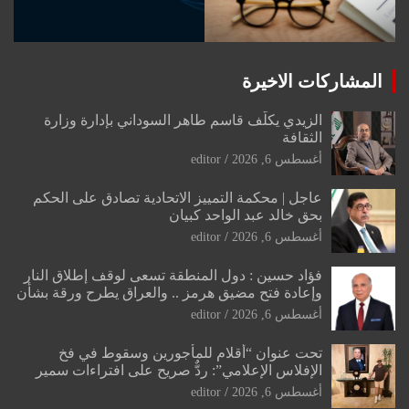
المشاركات الاخيرة
الزيدي يكلّف قاسم طاهر السوداني بإدارة وزارة
الثقافة
أغسطس 6, 2026
editor
عاجل | محكمة التمييز الاتحادية تصادق على الحكم
بحق خالد عبد الواحد كبيان
أغسطس 6, 2026
editor
فؤاد حسين : دول المنطقة تسعى لوقف إطلاق النار
وإعادة فتح مضيق هرمز .. والعراق يطرح ورقة بشأن
تحولات القدس
أغسطس 6, 2026
editor
تحت عنوان “أقلام للمأجورين وسقوط في فخ
الإفلاس الإعلامي”: ردٌّ صريح على افتراءات سمير
الشكرجي
أغسطس 6, 2026
editor