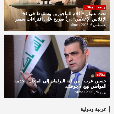
رياضة
مقالات
تحت عنوان “أقلام للمأجورين وسقوط في فخ
الإفلاس الإعلامي”: ردٌّ صريح على افتراءات سمير
الشكرجي
أغسطس 6, 2026
editor
مقالات
حسين عرب.. من قبة البرلمان إلى الميدان.. خدمة
المواطن نهج لا يتوقف.
يوليو 26, 2026
editor
عربية ودولية