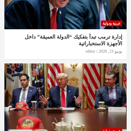
عربية ودولية
إدارة ترمب تبدأ بتفكيك “الدولة العميقة” داخل
الأجهزة الاستخباراتية
يونيو 23, 2026
editor
عربية ودولية