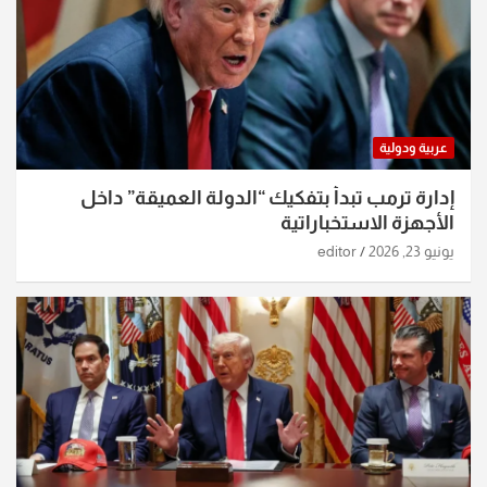
عربية ودولية
إدارة ترمب تبدأ بتفكيك “الدولة العميقة” داخل
الأجهزة الاستخباراتية
يونيو 23, 2026
editor