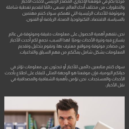
مرحبًا بكم في موقعنا الإخباري، المصدر الرئيسي لأحدث الأخبار
والتطورات من مختلف أنحاء العالم. نسعى دائمًا لتقديم تغطية شاملة
وموثوقة للأحداث الرئيسية التي تهمكم، سواء كنتم مهتمين
بالسياسة، الاقتصاد، التكنولوجيا، الصحة، الرياضة أو الفنون.
نحن نتفهم أهمية الحصول على معلومات دقيقة وموثوقة في عالم
يتسارع فيه وتيرة الأحداث يوميًا. لهذا السبب، نجمع لكم أحدث الأخبار
من مصادر موثوقة ومواقع معترف بها، ونقوم بتحليل وتقديم
المعلومات بشكل شامل يمكّنكم من فهم السياق والتداعيات.
سواء كنتم متابعين دائمين للأخبار أو تبحثون عن معلومات تؤثر في
حياتكم اليومية، فإن موقعنا هو الوجهة المثلى للبقاء على اطلاع بأحدث
الأحداث والمستجدات. نحن نؤمن بأهمية الشفافية والمصداقية في
نقل الأخبار،