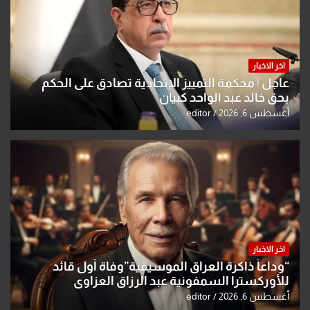
اخر الاخبار
عاجل | محكمة التمييز الاتحادية تصادق على الحكم
بحق خالد عبد الواحد كبيان
أغسطس 6, 2026
editor
اخر الاخبار
“وداعاً ذاكرة العراق الموسيقية”وفاة أول قائد
للأوركسترا السمفونية عبد الرزاق العزاوي
أغسطس 6, 2026
editor