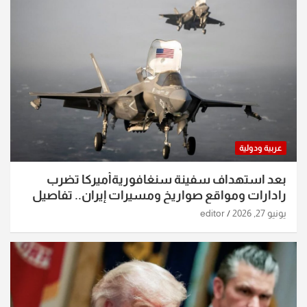
عربية ودولية
بعد استهداف سفينة سنغافوريةأميركا تضرب
رادارات ومواقع صواريخ ومسيرات إيران.. تفاصيل
الساعات الماضية
يونيو 27, 2026
editor