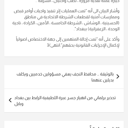
حيازة عملة نقدية مزورة ، نصب واحتيال ، السرقة
".
وأشار البيان الى أنه "تمت العمليات إثر تنفيذ واجبات أوامر قبض
وممارسات أمنية لقطعات الشرطة الاتحادية في مناطق
(الحسينية ، الوشاش ، الشرطة الخامسة ، الأمين ، الكرادة ، ناحية
الوحدة ، الزعفرانية) ببغداد
".
وأكد على أنه "تمت إحالة المتهمين إلى جهة الاختصاص اصولياً
لإكمال الإجراءات القانونية بحقهم
".انتهى/3
تصفّح
بالوثيقة … محافظ النجف يعفي مسؤولين خدميين ويكلف
المقالات
بديلين عنهما
تحذير برلماني من انهيار جسر عبرة اللطيفية الرابط بين بغداد
وبابل