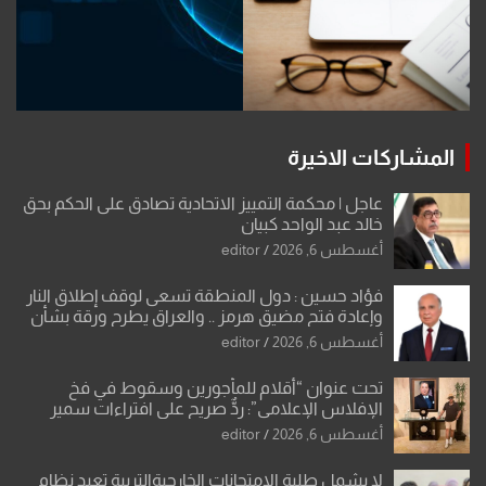
المشاركات الاخيرة
عاجل | محكمة التمييز الاتحادية تصادق على الحكم بحق
خالد عبد الواحد كبيان
أغسطس 6, 2026
editor
فؤاد حسين : دول المنطقة تسعى لوقف إطلاق النار
وإعادة فتح مضيق هرمز .. والعراق يطرح ورقة بشأن
تحولات القدس
أغسطس 6, 2026
editor
تحت عنوان “أقلام للمأجورين وسقوط في فخ
الإفلاس الإعلامي”: ردٌّ صريح على افتراءات سمير
الشكرجي
أغسطس 6, 2026
editor
لا يشمل طلبة الامتحانات الخارجيةالتربية تعيد نظام