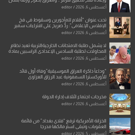
تحولات القدس
أغسطس 6, 2026
editor
تحت عنوان “أقلام للمأجورين وسقوط في فخ
الإفلاس الإعلامي”: ردٌّ صريح على افتراءات سمير
الشكرجي
أغسطس 6, 2026
editor
لا يشمل طلبة الامتحانات الخارجيةالتربية تعيد نظام
المحاولات لطلبة السادس الإعدادي الراسبين بمادة
أو مادتين
أغسطس 6, 2026
editor
“وداعاً ذاكرة العراق الموسيقية”وفاة أول قائد
للأوركسترا السمفونية عبد الرزاق العزاوي
أغسطس 6, 2026
editor
مخرجات اجتماع ائتلاف إدارة الدولة
أغسطس 6, 2026
editor
الخزانة الأمريكية ترفع “فلاي بغداد” من قائمة
العقوبات وتبقي اسم مالكها مدرجا
أغسطس 5, 2026
editor