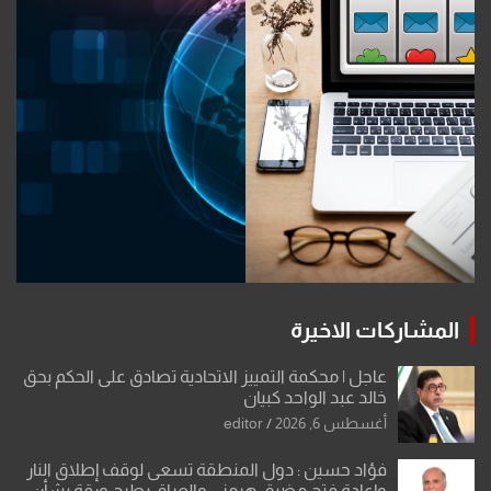
المشاركات الاخيرة
عاجل | محكمة التمييز الاتحادية تصادق على الحكم بحق
خالد عبد الواحد كبيان
أغسطس 6, 2026
editor
فؤاد حسين : دول المنطقة تسعى لوقف إطلاق النار
وإعادة فتح مضيق هرمز .. والعراق يطرح ورقة بشأن