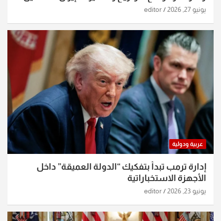
الساعات الماضية
يونيو 27, 2026
editor
عربية ودولية
إدارة ترمب تبدأ بتفكيك “الدولة العميقة” داخل
الأجهزة الاستخباراتية
يونيو 23, 2026
editor