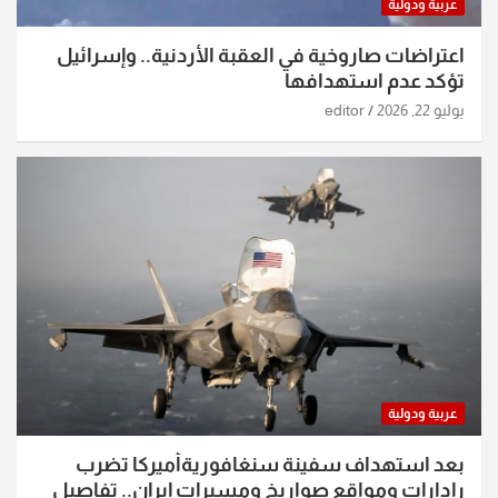
عربية ودولية
اعتراضات صاروخية في العقبة الأردنية.. وإسرائيل
تؤكد عدم استهدافها
يوليو 22, 2026
editor
عربية ودولية
بعد استهداف سفينة سنغافوريةأميركا تضرب
رادارات ومواقع صواريخ ومسيرات إيران.. تفاصيل