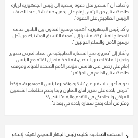
وأضاف أن "السفير نقل دعوة رسمية إلى رئيس الجمهورية لزيارة
طاجيكستان من الرئيس إمام علي رحمن، حيث شكر عبد اللطيف
الرئيس الطاجيكي على الدعوة
".
وأكد رئيس الجمهورية "أهمية توسيع التعاون بين البلدين خدمة
للمصالح المشتركة، مشيرا إلى أهمية التنسيق المشترك من أجل
ترسيخ الأمن والسلم الدوليين
".
وأشار إلى "ضرورة فتح السفارة الطاجيكية في بغداد لغرض تطوير
وتعزيز العلاقات بين البلدين، لافتا فخامته إلى لقائه مع الرئيس
إمام علي رحمن على هامش مؤتمر الأمم المتحدة للمياه، وموقف
طاجيكستان الداعم في المؤتمر
".
بدوره، أعرب السفير عن "شكره وتقديره لرئيس الجمهورية، مؤكداً
"حرص بلاده على تعزيز آفاق التعاون وبما يخدم تطلعات الشعبين
العراقي والطاجيكي في التقدم والرفاه
".انتهى/3
وعبّر عن أمله بفتح سفارة بلاده في بغداد
".
تصفّح
المحكمة الاتحادية: تكليف رئيس الجهاز التنفيذي لهيئة الإعلام