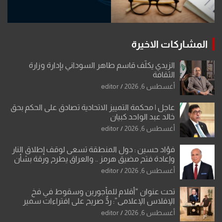
المشاركات الاخيرة
الزيدي يكلّف قاسم طاهر السوداني بإدارة وزارة
الثقافة
أغسطس 6, 2026
editor
عاجل | محكمة التمييز الاتحادية تصادق على الحكم بحق
خالد عبد الواحد كبيان
أغسطس 6, 2026
editor
فؤاد حسين : دول المنطقة تسعى لوقف إطلاق النار
وإعادة فتح مضيق هرمز .. والعراق يطرح ورقة بشأن
تحولات القدس
أغسطس 6, 2026
editor
تحت عنوان “أقلام للمأجورين وسقوط في فخ
الإفلاس الإعلامي”: ردٌّ صريح على افتراءات سمير
الشكرجي
أغسطس 6, 2026
editor