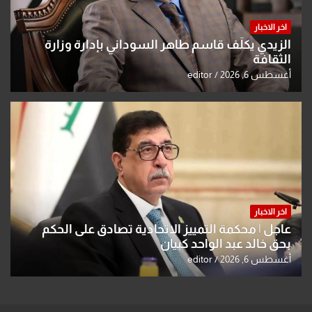
اخر الاخبار
الزيدي يكلّف قاسم طاهر السوداني بإدارة وزارة
الثقافة
أغسطس 6, 2026
editor
اخر الاخبار
عاجل | محكمة التمييز الاتحادية تصادق على الحكم
بحق خالد عبد الواحد كبيان
أغسطس 6, 2026
editor