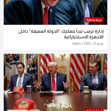
عربية ودولية
إدارة ترمب تبدأ بتفكيك “الدولة العميقة” داخل
الأجهزة الاستخباراتية
يونيو 23, 2026
editor
عربية ودولية