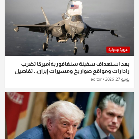
عربية ودولية
بعد استهداف سفينة سنغافوريةأميركا تضرب
رادارات ومواقع صواريخ ومسيرات إيران.. تفاصيل
الساعات الماضية
يونيو 27, 2026
editor