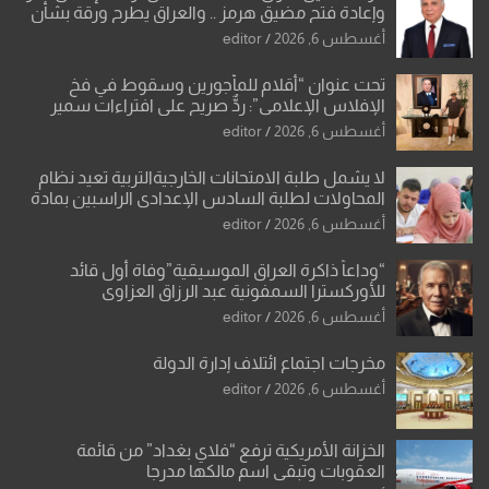
وإعادة فتح مضيق هرمز .. والعراق يطرح ورقة بشأن
تحولات القدس
أغسطس 6, 2026
editor
تحت عنوان “أقلام للمأجورين وسقوط في فخ
الإفلاس الإعلامي”: ردٌّ صريح على افتراءات سمير
الشكرجي
أغسطس 6, 2026
editor
لا يشمل طلبة الامتحانات الخارجيةالتربية تعيد نظام
المحاولات لطلبة السادس الإعدادي الراسبين بمادة
أو مادتين
أغسطس 6, 2026
editor
“وداعاً ذاكرة العراق الموسيقية”وفاة أول قائد
للأوركسترا السمفونية عبد الرزاق العزاوي
أغسطس 6, 2026
editor
مخرجات اجتماع ائتلاف إدارة الدولة
أغسطس 6, 2026
editor
الخزانة الأمريكية ترفع “فلاي بغداد” من قائمة
العقوبات وتبقي اسم مالكها مدرجا