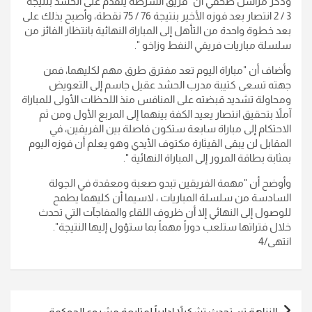
وذكر مراسل صحفي أن "فريق الشرطة يتقدم على الحشد بنتيجة
3 / 2 انتصار بعد فوزه الأخير بنتيجة 76 / 75 نقطة، وأصبح بذلك على
بعد خطوة واحدة من التأهل إلى المباراة النهائية بانتظار الفائز من
سلسلة مباريات فريقي النفط وزاخو ".
وأضاف أن "مباراة اليوم تعد مفترق طرق مهم لكليهما، فمن
جهته تسعى كتيبة مدرب الحشد عقيل جاسم إلى التعويض
ومحاولة تشديد قبضته على المنافس منذ اللحظات الأولى للمباراة
آملاً بتحقيق انتصار يعيد الكفة بينهما إلى المربع الأول ومن ثم
الاحتكام إلى مباراة سابعة ستكون فاصلة بين الفريقين، في
المقابل لن يبقى القيثارة مكتوف الأيدي وهو يعلم أن فوزه اليوم
بمثابة بطاقة المرور إلى المباراة النهائية ".
وأوضح أن "مهمة الفريقين تبدو صعبة ومعقدة في الجولة
السادسة من سلسلة المباريات ، لاسيما أن كليهما يطمح
للوصول إلى النهائي إلا أن ظروف اللقاء والمفاجآت التي تحدث
خلال فتراتها ستلعب دوراً مهماً بما ستؤول إليها النتيجة".
انتهى/4
تصفّح
النزاهة تستحدث تشكيلاً إدارياً لمتابعة مشروع الحوكمة