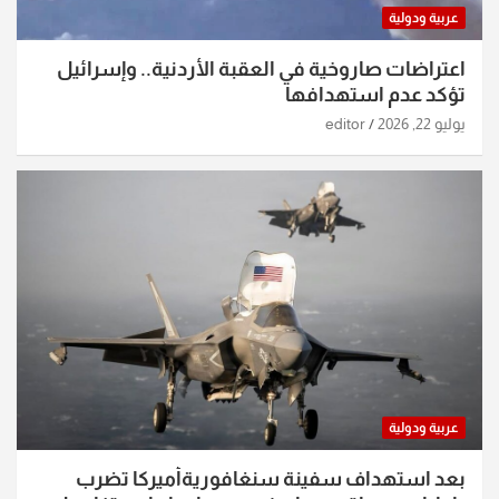
عربية ودولية
اعتراضات صاروخية في العقبة الأردنية.. وإسرائيل
تؤكد عدم استهدافها
يوليو 22, 2026
editor
عربية ودولية
بعد استهداف سفينة سنغافوريةأميركا تضرب