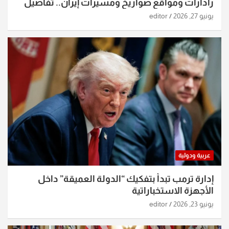
رادارات ومواقع صواريخ ومسيرات إيران.. تفاصيل
الساعات الماضية
يونيو 27, 2026
editor
عربية ودولية
إدارة ترمب تبدأ بتفكيك “الدولة العميقة” داخل
الأجهزة الاستخباراتية
يونيو 23, 2026
editor