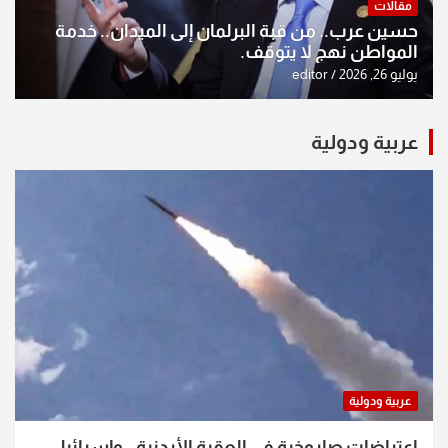
مقالات
حسين عرب.. من قبة البرلمان إلى الميدان.. خدمة
المواطن نهج لا يتوقف.
يوليو 26, 2026
editor
عربية ودولية
عربية ودولية
اعتراضات صاروخية في العقبة الأردنية.. وإسرائيل