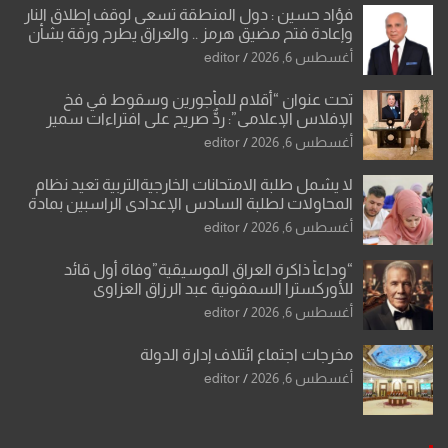
فؤاد حسين : دول المنطقة تسعى لوقف إطلاق النار
وإعادة فتح مضيق هرمز .. والعراق يطرح ورقة بشأن
تحولات القدس
أغسطس 6, 2026
editor
تحت عنوان “أقلام للمأجورين وسقوط في فخ
الإفلاس الإعلامي”: ردٌّ صريح على افتراءات سمير
الشكرجي
أغسطس 6, 2026
editor
لا يشمل طلبة الامتحانات الخارجيةالتربية تعيد نظام
المحاولات لطلبة السادس الإعدادي الراسبين بمادة
أو مادتين
أغسطس 6, 2026
editor
“وداعاً ذاكرة العراق الموسيقية”وفاة أول قائد
للأوركسترا السمفونية عبد الرزاق العزاوي
أغسطس 6, 2026
editor
مخرجات اجتماع ائتلاف إدارة الدولة
أغسطس 6, 2026
editor