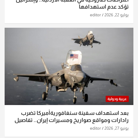
تؤكد عدم استهدافها
يوليو 22, 2026
editor
عربية ودولية
بعد استهداف سفينة سنغافوريةأميركا تضرب
رادارات ومواقع صواريخ ومسيرات إيران.. تفاصيل
الساعات الماضية
يونيو 27, 2026
editor