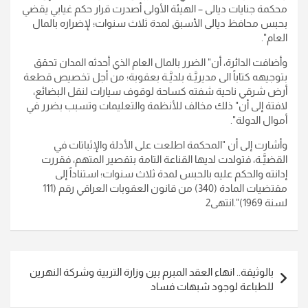
محكمة جنايات ديالى – الهيئة الأولى أصدرت قرار حكم غيابي يقضي
بحبس محافظ ديالى الأسبق لمدة ثلاث سنوات؛ لإضراره بالمال
العام".
وأضافت الدائرة، أن" الضرر بالمال العام الذي أحدثه المدان تحقق
بتوجيهه كتاباً الى مديريَّـة بلديَّـة بعقوبة؛ من أجل تخصيص قطعة
أرض شرقي ناحية شفته كساحة لوقوف سيارات لنقل البضائع،
لافتة إلى أن" ذلك مخالف للأنظمة والتعليمات وتسبب بضرر في
أموال الدولة".
وأشارت إلى أن "المحكمة اطلعت على الأدلة والإثباتات في
القضيَّـة، فتولدت لديها القناعة التامة بتقصير المتهم، فقررت
إدانته والحكم عليه بالحبس لمدة ثلاث سنوات؛ استناداً إلى
مقتضيات المادة (340) من قانون العقوبات العراقي رقم (111
لسنة 1969)".انتهى2
تصفّح
بالوثيقة.. انهاء العقد المبرم بين وزارة التربية وشركة النهرين
المقالات
للطباعة لوجود شبهات فساد