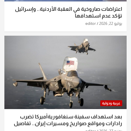
اعتراضات صاروخية في العقبة الأردنية.. وإسرائيل
تؤكد عدم استهدافها
يوليو 22, 2026
editor
عربية ودولية
بعد استهداف سفينة سنغافوريةأميركا تضرب
رادارات ومواقع صواريخ ومسيرات إيران.. تفاصيل
الساعات الماضية
يونيو 27, 2026
editor