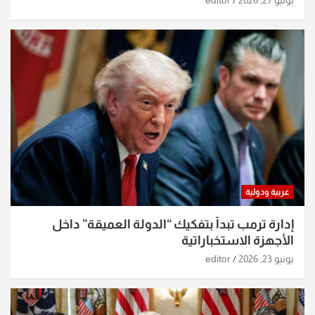
عربية ودولية
إدارة ترمب تبدأ بتفكيك “الدولة العميقة” داخل
الأجهزة الاستخباراتية
يونيو 23, 2026
editor