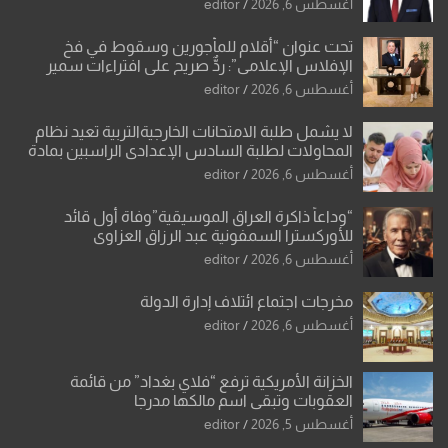
أغسطس 6, 2026
editor
تحت عنوان “أقلام للمأجورين وسقوط في فخ
الإفلاس الإعلامي”: ردٌّ صريح على افتراءات سمير
الشكرجي
أغسطس 6, 2026
editor
لا يشمل طلبة الامتحانات الخارجيةالتربية تعيد نظام
المحاولات لطلبة السادس الإعدادي الراسبين بمادة
أو مادتين
أغسطس 6, 2026
editor
“وداعاً ذاكرة العراق الموسيقية”وفاة أول قائد
للأوركسترا السمفونية عبد الرزاق العزاوي
أغسطس 6, 2026
editor
مخرجات اجتماع ائتلاف إدارة الدولة
أغسطس 6, 2026
editor
الخزانة الأمريكية ترفع “فلاي بغداد” من قائمة
العقوبات وتبقي اسم مالكها مدرجا
أغسطس 5, 2026
editor