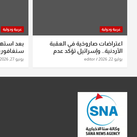
عربية ودولية
عربية ودولية
اعتراضات صاروخية في العقبة
بعد استه
الأردنية.. وإسرائيل تؤكد عدم
سنغافورية
استهدافها
ومواقع صو
يوليو 22, 2026
editor
يونيو 27, 2026
تفاصيل ال