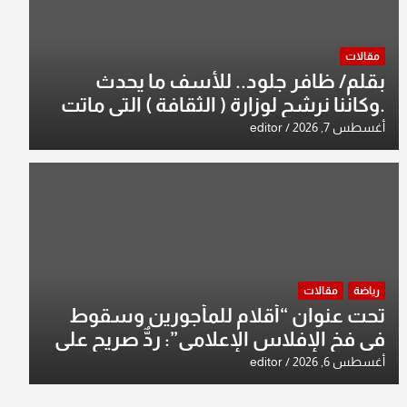
مقالات
بقلم/ ظافر جلود.. للأسف ما يحدث
.وكاننا نرشح لوزارة ( الثقافة ) التي ماتت
من زمان وزير يمثلها من النخبة والإرث
أغسطس 7, 2026
editor
العظيم للثقافة العراقية..
رياضة
مقالات
تحت عنوان “أقلام للمأجورين وسقوط
في فخ الإفلاس الإعلامي”: ردٌّ صريح على
افتراءات سمير الشكرجي
أغسطس 6, 2026
editor