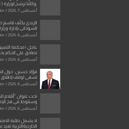
.وكاننا نرشح لوزارة ( ا
ماتت من زم
أغسطس 7, 2026
tor
النخبة والإرث العظيم
العراقية..
الزيدي يكلّف قاسم 
السوداني بإدارة وزارة
أغسطس 6, 2026
tor
عاجل | محكمة التمييز 
تصادق على الحكم بحق
الواحد كبيان
أغسطس 6, 2026
tor
فؤاد حسين : دول ال
تسعى لوقف إطلاق الن
فتح مضيق هرمز .. وا
أغسطس 6, 2026
tor
ورقة بشأن تحولات 
تحت عنوان “أقلام لل
وسقوط في فخ الإ
الإعلامي”: ردٌّ صريح 
أغسطس 6, 2026
tor
سمير الشكرجي
لا يشمل طلبة الامتح
الخارجيةالتربية تعيد 