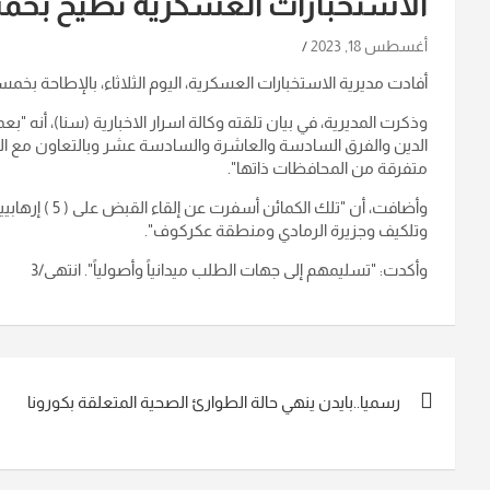
الاستخبارات العسكرية تطيح بخم
أغسطس 18, 2023
أفادت مديرية الاستخبارات العسكرية، اليوم الثلاثاء، بالإطاحة بخمس
وذكرت المديرية، في بيان تلقته وكالة اسرار الاخبارية (سنا)، أن
الدين والفرق السادسة والعاشرة والسادسة عشر وبالتعاون مع ا
متفرقة من المحافظات ذاتها
".
وتلكيف وجزيرة الرمادي ومنطقة عكركوف
".
وأكدت: "تسليمهم إلى جهات الطلب ميدانياً وأصولياً
". انتهى/3
تصفّح
رسميا..بايدن ينهي حالة الطوارئ الصحية المتعلقة بكورونا
المقالات