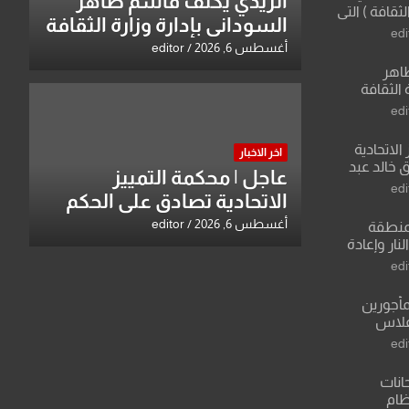
الزيدي يكلّف قاسم طاهر
لثقافة ) التي
السوداني بإدارة وزارة الثقافة
ان وزير يمثلها من
edi
 للثقافة
أغسطس 6, 2026
editor
طاهر
 الثقافة
edi
الاتحادية
اخر الاخبار
 خالد عبد
عاجل | محكمة التمييز
edi
الاتحادية تصادق على الحكم
بحق خالد عبد الواحد كبيان
أغسطس 6, 2026
editor
منطقة
ار وإعادة
لعراق يطرح
edi
القدس
مأجورين
فلاس
على افتراءات
edi
انات
نظام