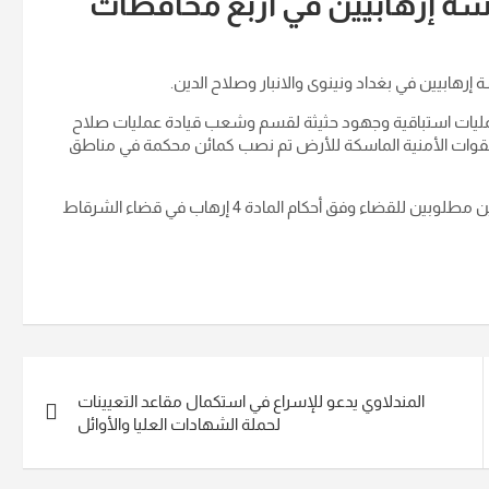
سة إرهابيين في أربع محافظات
ة إرهابيين في بغداد ونينوى والانبار وصلاح الدين
.
ه "بعمليات استباقية وجهود حثيثة لقسم وشعب قيادة عمليات صلاح
لقوات الأمنية الماسكة للأرض تم نصب كمائن محكمة في مناطق
وأضافت، أن "تلك الكمائن أسفرت عن إلقاء القبض على ( 5 ) إرهابيين مطلوبين للقضاء وفق أحكام المادة 4 إرهاب في قضاء الشرقاط
المندلاوي يدعو للإسراع في استكمال مقاعد التعيينات
لحملة الشهادات العليا والأوائل