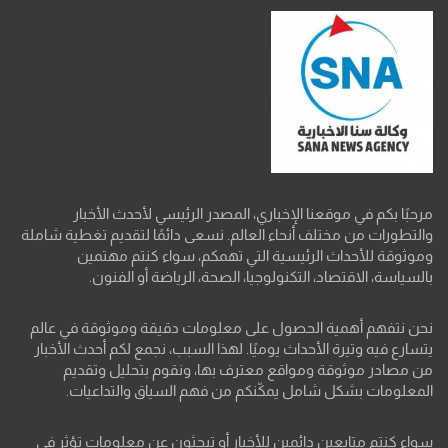
مرحبًا بكم في موقعنا الإخباري، المصدر الرئيسي لأحدث الأخبار
والتطورات من مختلف أنحاء العالم. نسعى دائمًا لتقديم تغطية شاملة
وموثوقة للأحداث الرئيسية التي تهمكم، سواء كنتم مهتمين
بالسياسة، الاقتصاد، التكنولوجيا، الصحة، الرياضة أو الفنون.
نحن نتفهم أهمية الحصول على معلومات دقيقة وموثوقة في عالم
يتسارع فيه وتيرة الأحداث يوميًا. لهذا السبب، نجمع لكم أحدث الأخبار
من مصادر موثوقة ومواقع معترف بها، ونقوم بتحليل وتقديم
المعلومات بشكل شامل يمكّنكم من فهم السياق والتداعيات.
سواء كنتم متابعين دائمين للأخبار أو تبحثون عن معلومات تؤثر في