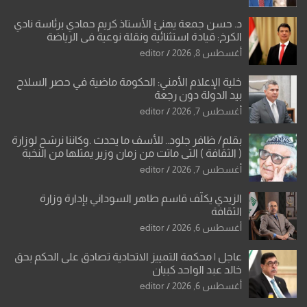
د. حسن جمعة يهنئ الأستاذ كريم حمادي برئاسة نادي
الكرخ: قيادة استثنائية ونقلة نوعية في الرياضة
العراقية
أغسطس 8, 2026
editor
خلية الإعلام الأمني: الحكومة ماضية في حصر السلاح
بيد الدولة دون رجعة
أغسطس 7, 2026
editor
بقلم/ ظافر جلود.. للأسف ما يحدث .وكاننا نرشح لوزارة
( الثقافة ) التي ماتت من زمان وزير يمثلها من النخبة
والإرث العظيم للثقافة العراقية..
أغسطس 7, 2026
editor
الزيدي يكلّف قاسم طاهر السوداني بإدارة وزارة
الثقافة
أغسطس 6, 2026
editor
عاجل | محكمة التمييز الاتحادية تصادق على الحكم بحق
خالد عبد الواحد كبيان
أغسطس 6, 2026
editor