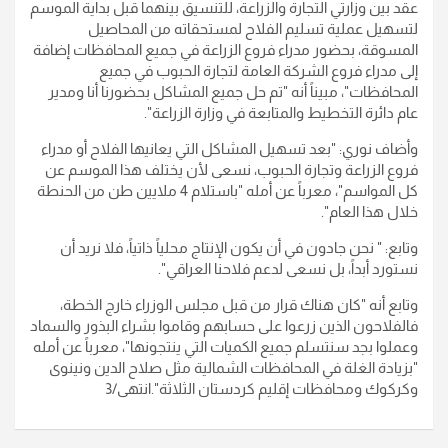
عقد بين وزارتي التجارة والزراعة، للتنسيق بينهما قبل بداية الموسم
لتسهيل عملية تسليم الفلاح لمستحقاته من المحاصيل
المسوقة، بحضور مدراء فروع الزراعة في جميع المحافظات إضافة
إلى مدراء فروع الشركة العامة لتجارة الحبوب في جميع
المحافظات"، مبيناً أنه "تم حل جميع المشاكل بحضورنا أنا ومدير
عام دائرة التخطيط والمتابعة في وزارة الزراعة
".
وأضاف نوري: "بعد تسهيل المشاكل التي يعانيها الفلاح أو مدراء
فروع الزراعة وتجارة الحبوب، نسعى لأن يختلف هذا الموسم عن
كل المواسم"، معرباً عن أمله "باستلام 4 ملايين طن من الحنطة
خلال هذا العام
".
وتابع: " نحن جادون في أن يكون الإنتاج محلياً ذاتياً، فلا نريد أن
نستورد أبداً، بل نسعى لدعم فلاحنا العراقي
".
وتابع أنه "كان هناك قرار من قبل مجلس الوزراء خارج الخطة،
فالفلاحون الذين زرعوا على حسابهم وقاموا بشراء البذور والسماد
وعملوا بجد سنتسلم جميع الكميات التي ينتجونها"، معرباً عن أمله
"بزيادة الغلة في المحافظات الشمالية مثل صلاح الدين ونينوى
وكركوك ومحافظات إقليم كردستان الثلاثة
".انتهى/3