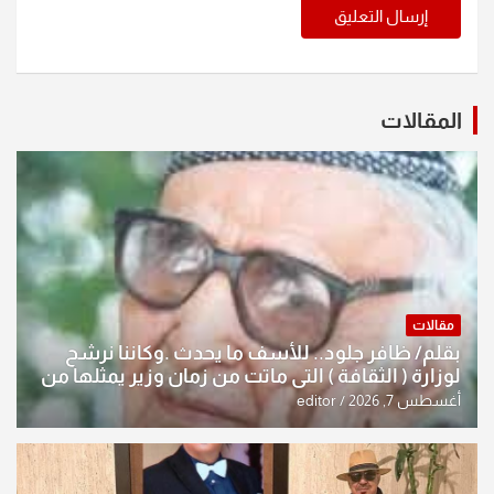
المقالات
مقالات
بقلم/ ظافر جلود.. للأسف ما يحدث .وكاننا نرشح
لوزارة ( الثقافة ) التي ماتت من زمان وزير يمثلها من
النخبة والإرث العظيم للثقافة العراقية..
أغسطس 7, 2026
editor