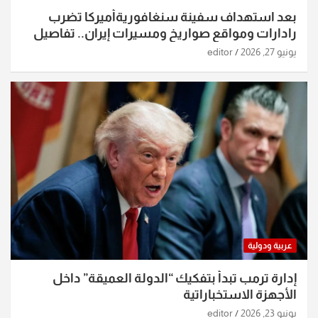
بعد استهداف سفينة سنغافوريةأميركا تضرب
رادارات ومواقع صواريخ ومسيرات إيران.. تفاصيل
الساعات الماضية
يونيو 27, 2026
editor
عربية ودولية
إدارة ترمب تبدأ بتفكيك “الدولة العميقة” داخل
الأجهزة الاستخباراتية
يونيو 23, 2026
editor