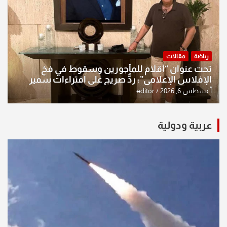
رياضة
مقالات
تحت عنوان “أقلام للمأجورين وسقوط في فخ
الإفلاس الإعلامي”: ردٌّ صريح على افتراءات سمير
الشكرجي
أغسطس 6, 2026
editor
عربية ودولية