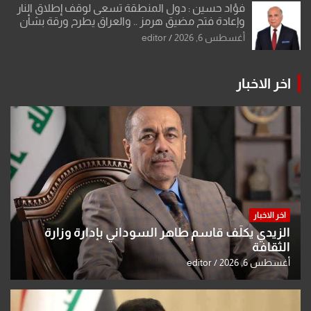
فؤاد حسين : دول المنطقة تسعى لوقف إطلاق النار
وإعادة فتح مضيق هرمز .. والعراق يطرح ورقة بشأن
تحولات القدس
أغسطس 6, 2026
editor
اخر الاخبار
اخر الاخبار
الزيدي يكلّف قاسم طاهر السوداني بإدارة وزارة
الثقافة
أغسطس 6, 2026
editor