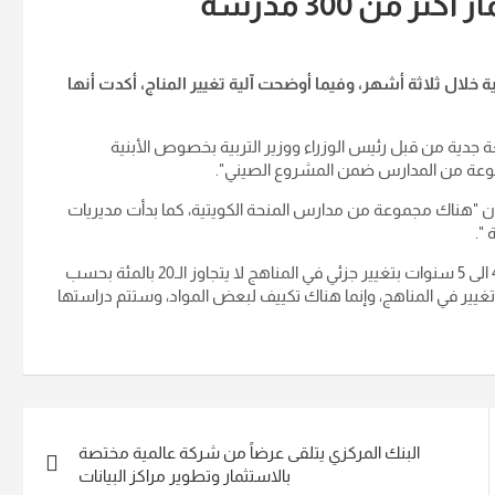
 من 300 مدرسة
 اليوم الثلاثاء، أنها ستتسلم 180 بناية مدرسية خلال ثلاثة أشهر، وفيما أوضحت آلية تغيير المناج، أكدت أنها
جدية من قبل رئيس الوزراء ووزير التربية بخصوص الأبنية
مجموعة من المدارس ضمن المشروع الصيني
".
ام بحدود 180 مدرسة"، مشيراً الى أن "هناك مجموعة من مدارس المنحة الكويتية، كما بدأت مديريات
".
وحول المناهج الدراسية، أوضح القيسي أن "وزارة التربية تقوم بين 4 الى 5 سنوات بتغيير جزئي في المناهج لا يتجاوز الـ20 بالمئة بحسب
 أي تغيير في المناهج، وإنما هناك تكييف لبعض المواد، وستتم دراستها
البنك المركزي يتلقى عرضاً من شركة عالمية مختصة
بالاستثمار وتطوير مراكز البيانات