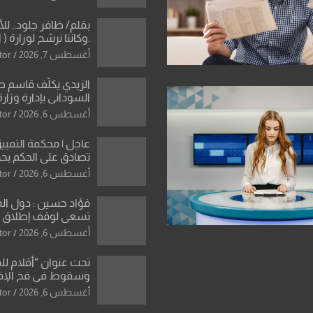
بقلم/ ظافر جلود.. ل
.وكاننا نرشح لوزارة ( ا
ماتت من زم
أغسطس 7, 2026
tor
النخبة والإرث العظيم
العراقية..
الزيدي يكلّف قاسم 
السوداني بإدارة وزارة
أغسطس 6, 2026
tor
عاجل | محكمة التمييز 
تصادق على الحكم بحق
الواحد كبيان
أغسطس 6, 2026
tor
فؤاد حسين : دول ال
تسعى لوقف إطلاق الن
فتح مضيق هرمز .. وا
أغسطس 6, 2026
tor
ورقة بشأن تحولات 
تحت عنوان “أقلام لل
وسقوط في فخ الإ
الإعلامي”: ردٌّ صريح 
أغسطس 6, 2026
tor
سمير الشكرجي