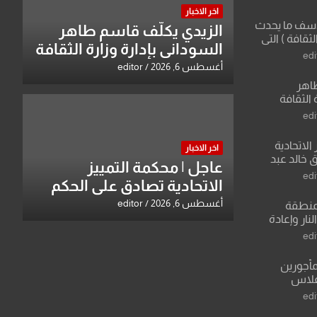
اخر الاخبار
لأسف ما يحدث
الزيدي يكلّف قاسم طاهر
لثقافة ) التي
السوداني بإدارة وزارة الثقافة
ان وزير يمثلها من
edi
 للثقافة
أغسطس 6, 2026
editor
طاهر
 الثقافة
edi
الاتحادية
اخر الاخبار
 خالد عبد
عاجل | محكمة التمييز
edi
الاتحادية تصادق على الحكم
بحق خالد عبد الواحد كبيان
أغسطس 6, 2026
editor
منطقة
ار وإعادة
لعراق يطرح
edi
القدس
مأجورين
فلاس
على افتراءات
edi