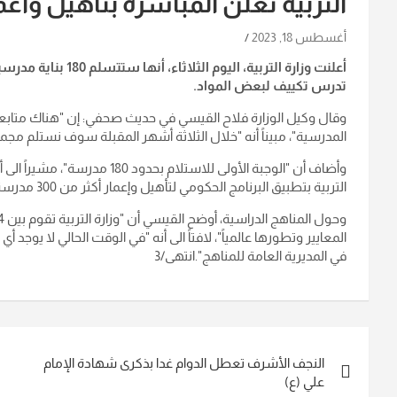
التربية تعلن المباشرة بتأهيل وأعمار أكثر
أغسطس 18, 2023
أعلنت وزارة التربية،
تدرس تكييف لبعض المواد
.
وقال وكيل الوزارة فلاح القيسي في حديث صحفي: إن "هناك متابعة 
المدرسية"، مبيناً أنه "خلال الثلاثة أشهر المقبلة سوف نستلم 
وأضاف أن "الوجبة الأولى للاستل
التربية بتطبيق البرنامج الحكومي لتأهيل وإعمار أكثر من 300 مدرسة
المعايير وتطورها عالمياً"، لافتاً الى أنه "في الوقت الحالي لا يوجد
في المديرية العامة للمناهج
".انتهى/3
تصفّح
النجف الأشرف تعطل الدوام غدا بذكرى شهادة الإمام
المقالات
علي (ع)