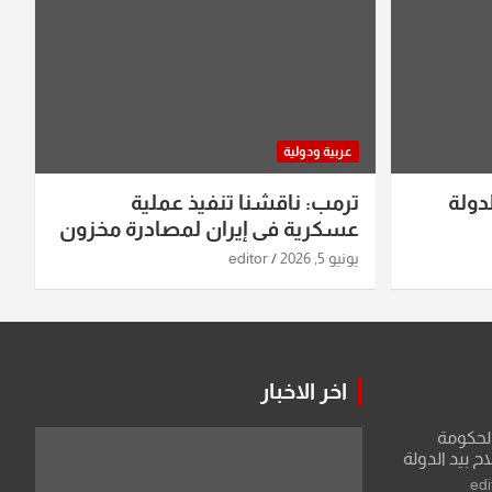
عربية ودولية
دولة
ترمب: ناقشنا تنفيذ عملية
عسكرية في إيران لمصادرة مخزون
اليورانيوم
يونيو 5, 2026
editor
اخر الاخبار
الحكومة
 بيد الدولة
edi