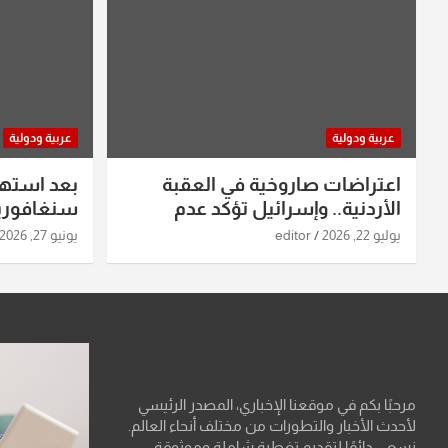
عربية ودولية
عربية ودولية
اعتراضات صاروخية في العقبة
بعد استه
الأردنية.. وإسرائيل تؤكد عدم
سنغافورية
استهدافها
ومواقع صو
يوليو 22, 2026
editor
يونيو 27, 2026
تفاصيل ال
مرحبًا بكم في موقعنا الإخباري، المصدر الرئيسي
لأحدث الأخبار والتطورات من مختلف أنحاء العالم.
نسعى دائمًا لتقديم تغطية شاملة وموثوقة