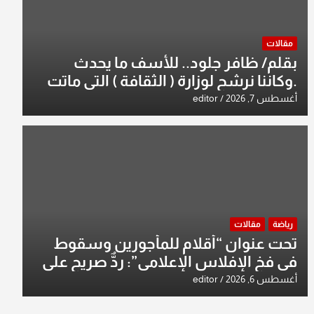
مقالات
بقلم/ ظافر جلود.. للأسف ما يحدث
.وكاننا نرشح لوزارة ( الثقافة ) التي ماتت
من زمان وزير يمثلها من النخبة والإرث
أغسطس 7, 2026
editor
العظيم للثقافة العراقية..
رياضة
مقالات
تحت عنوان “أقلام للمأجورين وسقوط
في فخ الإفلاس الإعلامي”: ردٌّ صريح على
افتراءات سمير الشكرجي
أغسطس 6, 2026
editor