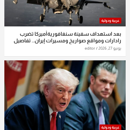
عربية ودولية
بعد استهداف سفينة سنغافوريةأميركا تضرب
رادارات ومواقع صواريخ ومسيرات إيران.. تفاصيل
الساعات الماضية
يونيو 27, 2026
editor
عربية ودولية