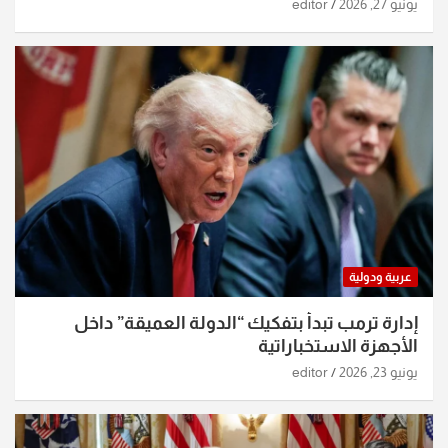
الساعات الماضية
يونيو 27, 2026
editor
عربية ودولية
إدارة ترمب تبدأ بتفكيك “الدولة العميقة” داخل
الأجهزة الاستخباراتية
يونيو 23, 2026
editor