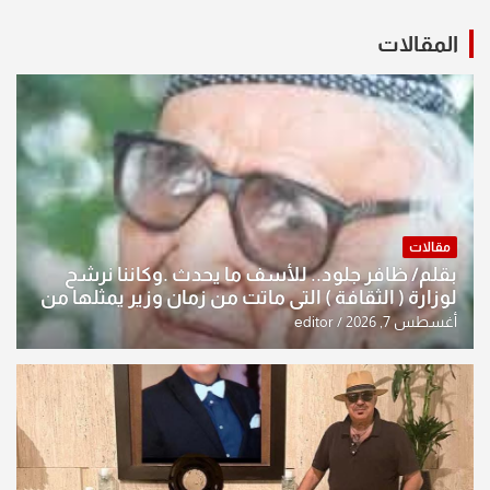
المقالات
مقالات
بقلم/ ظافر جلود.. للأسف ما يحدث .وكاننا نرشح
لوزارة ( الثقافة ) التي ماتت من زمان وزير يمثلها من
النخبة والإرث العظيم للثقافة العراقية..
أغسطس 7, 2026
editor