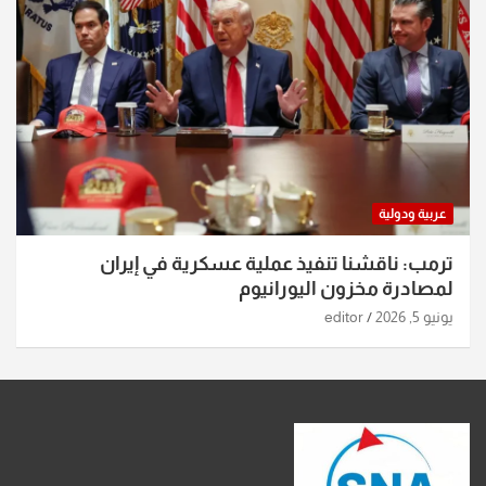
عربية ودولية
ترمب: ناقشنا تنفيذ عملية عسكرية في إيران
لمصادرة مخزون اليورانيوم
يونيو 5, 2026
editor