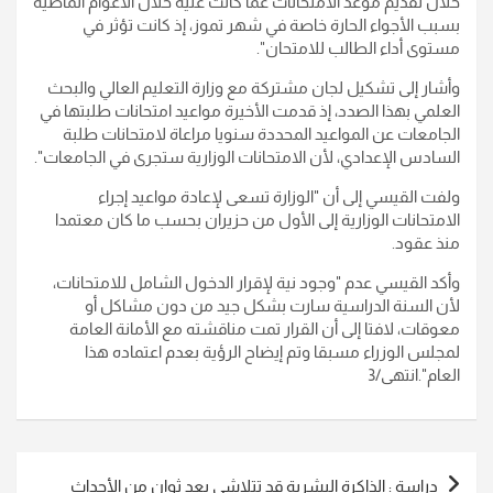
خلال تقديم موعد الامتحانات عما كانت عليه خلال الأعوام الماضية
بسبب الأجواء الحارة خاصة في شهر تموز، إذ كانت تؤثر في
مستوى أداء الطالب للامتحان
".
وأشار إلى تشكيل لجان مشتركة مع وزارة التعليم العالي والبحث
العلمي بهذا الصدد، إذ قدمت الأخيرة مواعيد امتحانات طلبتها في
الجامعات عن المواعيد المحددة سنويا مراعاة لامتحانات طلبة
السادس الإعدادي، لأن الامتحانات الوزارية ستجرى في الجامعات
".
ولفت القيسي إلى أن "الوزارة تسعى لإعادة مواعيد إجراء
الامتحانات الوزارية إلى الأول من حزيران بحسب ما كان معتمدا
منذ عقود
.
وأكد القيسي عدم "وجود نية لإقرار الدخول الشامل للامتحانات،
لأن السنة الدراسية سارت بشكل جيد من دون مشاكل أو
معوقات، لافتا إلى أن القرار تمت مناقشته مع الأمانة العامة
لمجلس الوزراء مسبقا وتم إيضاح الرؤية بعدم اعتماده هذا
العام
".انتهى/3
تصفّح
دراسة : الذاكرة البشرية قد تتلاشى بعد ثوان من الأحداث