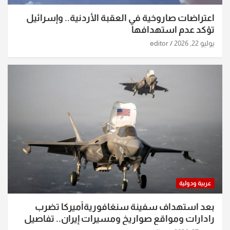
اعتراضات صاروخية في العقبة الأردنية.. وإسرائيل
تؤكد عدم استهدافها
يوليو 22, 2026
editor
عربية ودولية
بعد استهداف سفينة سنغافوريةأميركا تضرب
رادارات ومواقع صواريخ ومسيرات إيران.. تفاصيل