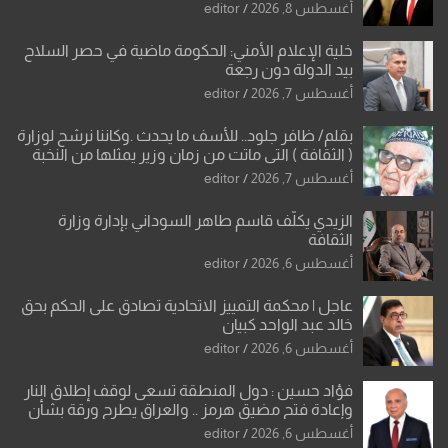
العراقية
أغسطس 8, 2026
editor
خلية الإعلام الأمني: الحكومة ماضية في حصر السلاح
بيد الدولة دون رجعة
أغسطس 7, 2026
editor
بقلم/ ظافر جلود.. للأسف ما يحدث .وكاننا نرشح لوزارة
( الثقافة ) التي ماتت من زمان وزير يمثلها من النخبة
والإرث العظيم للثقافة العراقية..
أغسطس 7, 2026
editor
الزيدي يكلّف قاسم طاهر السوداني بإدارة وزارة
الثقافة
أغسطس 6, 2026
editor
عاجل | محكمة التمييز الاتحادية تصادق على الحكم بحق
خالد عبد الواحد كبيان
أغسطس 6, 2026
editor
فؤاد حسين : دول المنطقة تسعى لوقف إطلاق النار
وإعادة فتح مضيق هرمز .. والعراق يطرح ورقة بشأن
تحولات القدس
أغسطس 6, 2026
editor