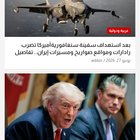
عربية ودولية
بعد استهداف سفينة سنغافوريةأميركا تضرب
رادارات ومواقع صواريخ ومسيرات إيران.. تفاصيل
الساعات الماضية
يونيو 27, 2026
editor