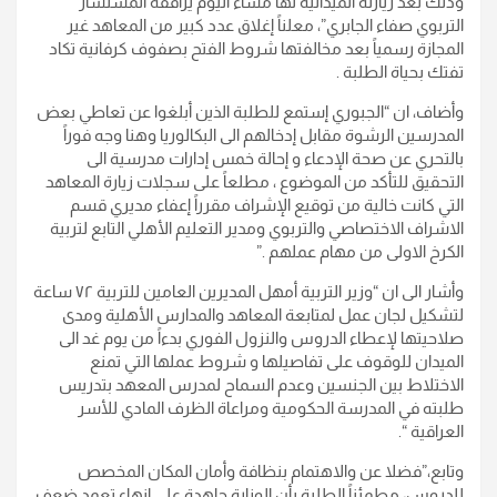
وذلك بعد زيارته الميدانية لها مساء اليوم يرافقه المستشار
التربوي صفاء الجابري”، معلناً إغلاق عدد كبير من المعاهد غير
المجازة رسمياً بعد مخالفتها شروط الفتح بصفوف كرفانية تكاد
تفتك بحياة الطلبة .
وأضاف، ان “الجبوري إستمع للطلبة الذين أبلغوا عن تعاطي بعض
المدرسين الرشوة مقابل إدخالهم الى البكالوريا وهنا وجه فوراً
بالتحري عن صحة الإدعاء و إحالة خمس إدارات مدرسية الى
التحقيق للتأكد من الموضوع ، مطلعاً على سجلات زيارة المعاهد
التي كانت خالية من توقيع الإشراف مقرراً إعفاء مديري قسم
الاشراف الاختصاصي والتربوي ومدير التعليم الأهلي التابع لتربية
الكرخ الاولى من مهام عملهم .”
وأشار الى ان “وزير التربية أمهل المديرين العامين للتربية ٧٢ ساعة
لتشكيل لجان عمل لمتابعة المعاهد والمدارس الأهلية ومدى
صلاحيتها لإعطاء الدروس والنزول الفوري بدءاً من يوم غد الى
الميدان للوقوف على تفاصيلها و شروط عملها التي تمنع
الاختلاط بين الجنسين وعدم السماح لمدرس المعهد بتدريس
طلبته في المدرسة الحكومية ومراعاة الظرف المادي للأسر
العراقية “.
وتابع،”فضلا عن والاهتمام بنظافة وأمان المكان المخصص
للدروس، مطمئناً الطلبة بأن الوزارة جاهدة على إنهاء تعمد ضعف