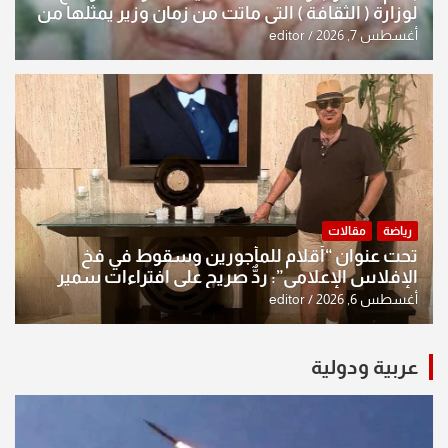
لوزارة ( الثقافة ) التي ماتت من زمان وزير يمثلها من
النخبة والإرث العظيم للثقافة العراقية..
أغسطس 7, 2026
editor
رياضة
مقالات
تحت عنوان “أقلام للمأجورين وسقوط في فخ
الإفلاس الإعلامي”: ردٌّ صريح على افتراءات سمير
الشكرجي
أغسطس 6, 2026
editor
عربية ودولية