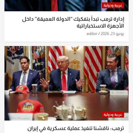
عربية ودولية
إدارة ترمب تبدأ بتفكيك “الدولة العميقة” داخل
الأجهزة الاستخباراتية
يونيو 23, 2026
editor
عربية ودولية
ترمب: ناقشنا تنفيذ عملية عسكرية في إيران