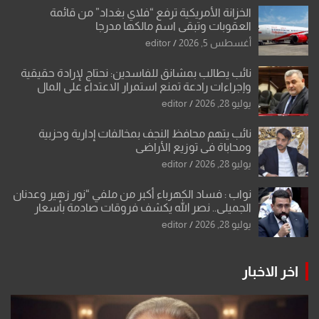
الخزانة الأمريكية ترفع “فلاي بغداد” من قائمة
العقوبات وتبقي اسم مالكها مدرجا
أغسطس 5, 2026
editor
نائب يطالب بمشانق للفاسدين: نحتاج لإرادة حقيقية
وإجراءات رادعة تمنع استمرار الاعتداء على المال
العام”.
يوليو 28, 2026
editor
نائب يتهم محافظ النجف بمخالفات إدارية وحزبية
ومحاباة في توزيع الأراضي
يوليو 28, 2026
editor
نواب : فساد الكهرباء أكبر من ملفي “نور زهير وعدنان
الجميلي.. نصر الله يكشف فروقات صادمة بأسعار
معدات الكهرباء وعقودها
يوليو 28, 2026
editor
اخر الاخبار