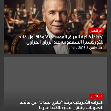
اخر الاخبار
“وداعاً ذاكرة العراق الموسيقية”وفاة أول قائد
للأوركسترا السمفونية عبد الرزاق العزاوي
أغسطس 6, 2026
editor
اخر الاخبار
الخزانة الأمريكية ترفع “فلاي بغداد” من قائمة
العقوبات وتبقي اسم مالكها مدرجا