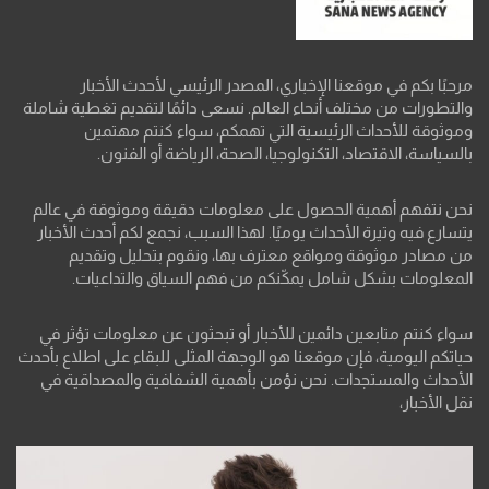
مرحبًا بكم في موقعنا الإخباري، المصدر الرئيسي لأحدث الأخبار
والتطورات من مختلف أنحاء العالم. نسعى دائمًا لتقديم تغطية شاملة
وموثوقة للأحداث الرئيسية التي تهمكم، سواء كنتم مهتمين
بالسياسة، الاقتصاد، التكنولوجيا، الصحة، الرياضة أو الفنون.
نحن نتفهم أهمية الحصول على معلومات دقيقة وموثوقة في عالم
يتسارع فيه وتيرة الأحداث يوميًا. لهذا السبب، نجمع لكم أحدث الأخبار
من مصادر موثوقة ومواقع معترف بها، ونقوم بتحليل وتقديم
المعلومات بشكل شامل يمكّنكم من فهم السياق والتداعيات.
سواء كنتم متابعين دائمين للأخبار أو تبحثون عن معلومات تؤثر في
حياتكم اليومية، فإن موقعنا هو الوجهة المثلى للبقاء على اطلاع بأحدث
الأحداث والمستجدات. نحن نؤمن بأهمية الشفافية والمصداقية في
نقل الأخبار،