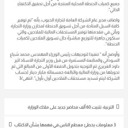
جميع كميات الحنطة المحلية المنتجة من أجل تحقيق الاكتفاء
الذاتي".
واضاف مدير عام الشركة العامة لتجارة الحبوب، بأنه "تم توفير
كافة السبل المتاحة من أجل تسويق الحنطة لمخازن وزارة التجارة
ويأتي في مقدمتها توفير المستحقات المالية للفلاحين، والتي
ستكون جاهزة للتوزيع مباشرةً حال تسويق الفلاحين لكميات
الحنطة".
وأوضح أنه " تنفيذا لتوجيهات رئيس الوزراء المهندس محمد شياع
السوداني والمتابعة المستمرة من قبل وزير التجارة الاستاذ اثير
داود الغريري تم التوجيه بتحويل الدفعة الأولى من المبالغ التي تم
تحويلها من وزارة المالية والبالغة خمسمائة مليار دينار لحساب
الشركة ليتم تسديد مستحقات الفلاحين أول بأول". انتهى/3
تصفّح
التربية: تثبيت 60 ألف محاضر جديد على ملاك الوزارة
المقالات
3 معلومات يخطئ معظم الناس في فهمها بشأن الاكتئاب