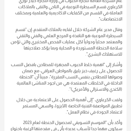
عام الشركة العامة لتجارة الحبوب في وزارة التجارة حيدر نوري
الكرعاوي قسم السيطرة النوعية في التاجي والتقى بالملاكات
العاملة في القسم من الكفاءات الاكاديمية والعلمية وبمختلف
الاختصاصات".
وقال مدير عام الشركة خلال لقاءه بالملاك المتقدم، إن "قسم
السيطرة الموعية هو النافذة و المرجع العلمي والفني والتقني
والمعتمد محلياً ودولياً لكل عمليات الفحص المختبري والتي تؤمن
سلامة الحنطة المستوردة و المحلية وبما يؤكد صلاحيتها
للاستهلاك البشري".
وأشار إلى "اهمية خلط الحبوب المجهزة للمطاحن بافضل النسب
للحصول على رغيف خبز يليق بالمواطن العراقي، مع ضمان
وصولها للمطاحن بنفس النسب المقررة"، مبيناً أن "الحنطة
الداخلة في الخلطات المعتمدة هي من اجود المناشئ العالمية
(الكندي والاسترالي والأمريكي)".
ولفت الكرعاوي، "إلى أهمية الحصول على الاعتمادية من خلال
تطبيق المواصفة الفنية الخاصة (الآيزو)، والسعي المستمر
لاعتماد الجودة في نظام العمل".
وأكد بأن "الموسم التسويقي لمحصول الحنطة لعام 2023
سيكون مهما جدا لأسباب عديدة يأتي في مقدمتها الرغبة باحتواء