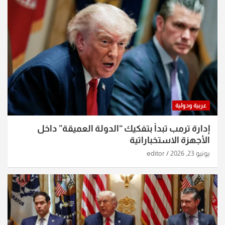
عربية ودولية
إدارة ترمب تبدأ بتفكيك “الدولة العميقة” داخل
الأجهزة الاستخباراتية
يونيو 23, 2026
editor