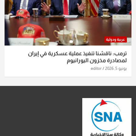
عربية ودولية
ترمب: ناقشنا تنفيذ عملية عسكرية في إيران
لمصادرة مخزون اليورانيوم
يونيو 5, 2026
editor