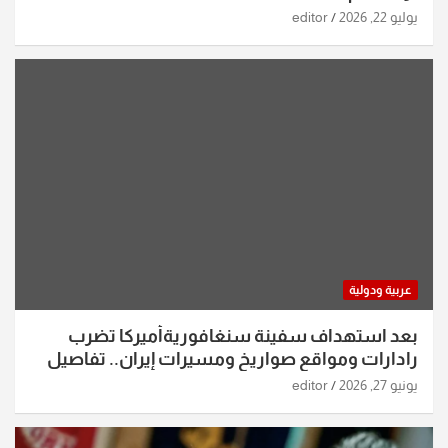
يوليو 22, 2026
editor
عربية ودولية
بعد استهداف سفينة سنغافوريةأميركا تضرب
رادارات ومواقع صواريخ ومسيرات إيران.. تفاصيل
الساعات الماضية
يونيو 27, 2026
editor