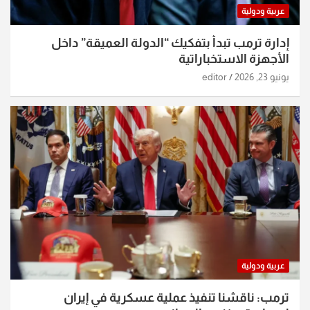
عربية ودولية
إدارة ترمب تبدأ بتفكيك “الدولة العميقة” داخل
الأجهزة الاستخباراتية
يونيو 23, 2026
editor
عربية ودولية
ترمب: ناقشنا تنفيذ عملية عسكرية في إيران