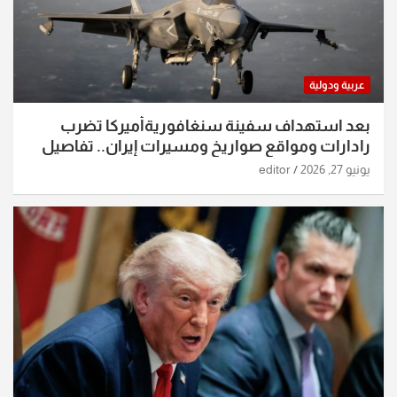
عربية ودولية
بعد استهداف سفينة سنغافوريةأميركا تضرب
رادارات ومواقع صواريخ ومسيرات إيران.. تفاصيل
الساعات الماضية
يونيو 27, 2026
editor