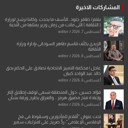
المشاركات الاخيرة
بقلم/ ظافر جلود.. للأسف ما يحدث .وكاننا نرشح لوزارة
( الثقافة ) التي ماتت من زمان وزير يمثلها من النخبة
والإرث العظيم للثقافة العراقية..
أغسطس 7, 2026
editor
الزيدي يكلّف قاسم طاهر السوداني بإدارة وزارة
الثقافة
أغسطس 6, 2026
editor
عاجل | محكمة التمييز الاتحادية تصادق على الحكم بحق
خالد عبد الواحد كبيان
أغسطس 6, 2026
editor
فؤاد حسين : دول المنطقة تسعى لوقف إطلاق النار
وإعادة فتح مضيق هرمز .. والعراق يطرح ورقة بشأن
تحولات القدس
أغسطس 6, 2026
editor
تحت عنوان “أقلام للمأجورين وسقوط في فخ
الإفلاس الإعلامي”: ردٌّ صريح على افتراءات سمير
الشكرجي