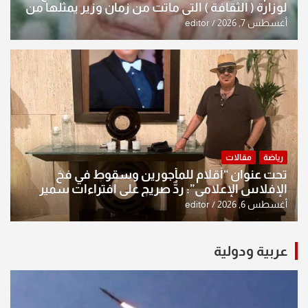
لوزارة ( الثقافة ) التي ماتت من زمان وزير يمثلها من
النخبة والإرث العظيم للثقافة العراقية..
أغسطس 7, 2026
editor
رياضة
مقالات
تحت عنوان “أقلام للمأجورين وسقوط في فخ
الإفلاس الإعلامي”: ردٌّ صريح على افتراءات سمير
الشكرجي
أغسطس 6, 2026
editor
عربية ودولية