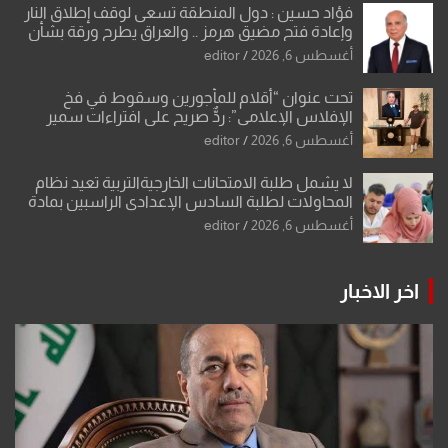
فؤاد حسين : دول المنطقة تسعى لوقف إطلاق النار
وإعادة فتح مضيق هرمز .. والعراق يطرح ورقة بشأن
تحولات القدس
أغسطس 6, 2026
editor
تحت عنوان “أقلام للمأجورين وسقوط في فخ
الإفلاس الإعلامي”: ردٌّ صريح على افتراءات سمير
الشكرجي
أغسطس 6, 2026
editor
لا يشمل طلبة الامتحانات الخارجيةالتربية تعيد نظام
المحاولات لطلبة السادس الإعدادي الراسبين بمادة
أو مادتين
أغسطس 6, 2026
editor
اخر الاخبار