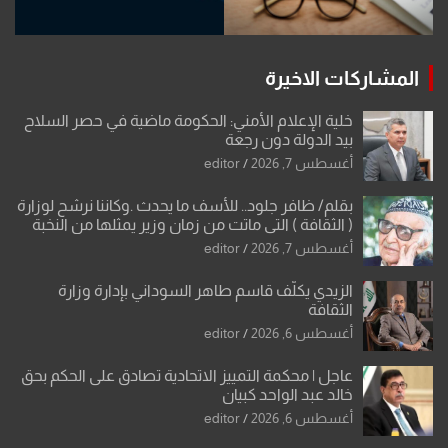
المشاركات الاخيرة
خلية الإعلام الأمني: الحكومة ماضية في حصر السلاح
بيد الدولة دون رجعة
أغسطس 7, 2026
editor
بقلم/ ظافر جلود.. للأسف ما يحدث .وكاننا نرشح لوزارة
( الثقافة ) التي ماتت من زمان وزير يمثلها من النخبة
والإرث العظيم للثقافة العراقية..
أغسطس 7, 2026
editor
الزيدي يكلّف قاسم طاهر السوداني بإدارة وزارة
الثقافة
أغسطس 6, 2026
editor
عاجل | محكمة التمييز الاتحادية تصادق على الحكم بحق
خالد عبد الواحد كبيان
أغسطس 6, 2026
editor