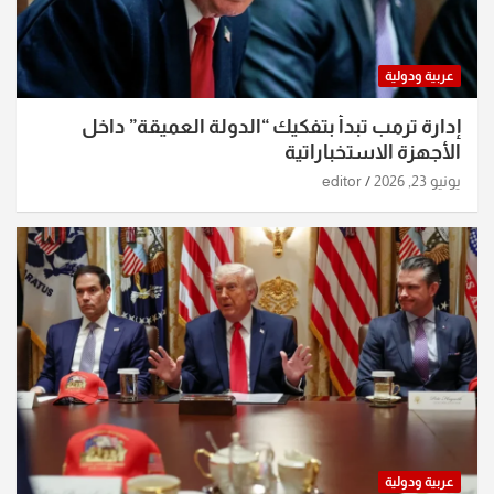
عربية ودولية
إدارة ترمب تبدأ بتفكيك “الدولة العميقة” داخل
الأجهزة الاستخباراتية
يونيو 23, 2026
editor
عربية ودولية