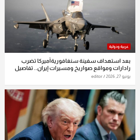
عربية ودولية
بعد استهداف سفينة سنغافوريةأميركا تضرب
رادارات ومواقع صواريخ ومسيرات إيران.. تفاصيل
الساعات الماضية
يونيو 27, 2026
editor