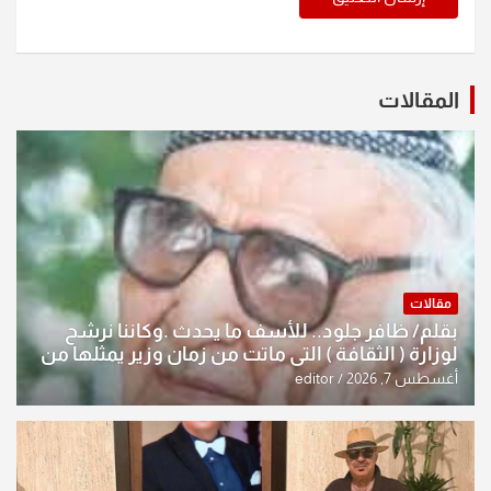
المقالات
مقالات
بقلم/ ظافر جلود.. للأسف ما يحدث .وكاننا نرشح
لوزارة ( الثقافة ) التي ماتت من زمان وزير يمثلها من
النخبة والإرث العظيم للثقافة العراقية..
أغسطس 7, 2026
editor