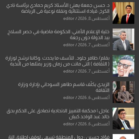
د. حسن جمعة يهنئ الأستاذ كريم حمادي برئاسة نادي
الكرخ: قيادة استثنائية ونقلة نوعية في الرياضة
العراقية
أغسطس 8, 2026
editor
خلية الإعلام الأمني: الحكومة ماضية في حصر السلاح
بيد الدولة دون رجعة
أغسطس 7, 2026
editor
بقلم/ ظافر جلود.. للأسف ما يحدث .وكاننا نرشح لوزارة
( الثقافة ) التي ماتت من زمان وزير يمثلها من النخبة
والإرث العظيم للثقافة العراقية..
أغسطس 7, 2026
editor
الزيدي يكلّف قاسم طاهر السوداني بإدارة وزارة
الثقافة
أغسطس 6, 2026
editor
عاجل | محكمة التمييز الاتحادية تصادق على الحكم بحق
خالد عبد الواحد كبيان
أغسطس 6, 2026
editor
فؤاد حسين : دول المنطقة تسعى لوقف إطلاق النار