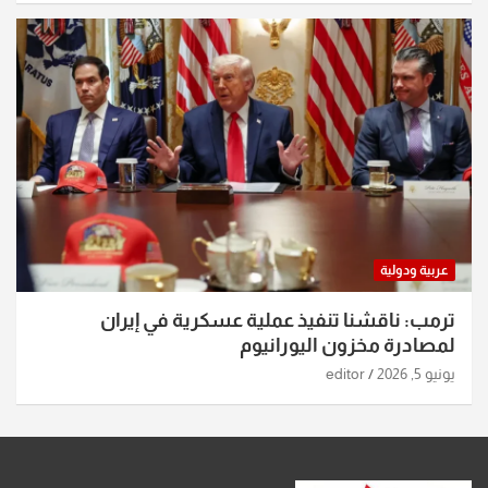
عربية ودولية
ترمب: ناقشنا تنفيذ عملية عسكرية في إيران
لمصادرة مخزون اليورانيوم
يونيو 5, 2026
editor