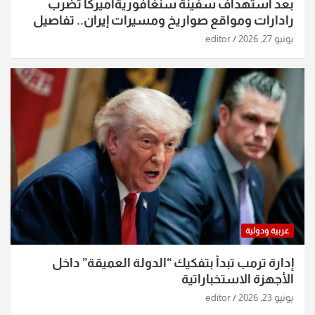
بعد استهداف سفينة سنغافوريةأميركا تضرب
رادارات ومواقع صواريخ ومسيرات إيران.. تفاصيل
الساعات الماضية
يونيو 27, 2026
editor
عربية ودولية
إدارة ترمب تبدأ بتفكيك “الدولة العميقة” داخل
الأجهزة الاستخباراتية
يونيو 23, 2026
editor