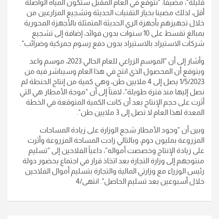
قليلة"، مضيفاً: "نتوقع في العام المقبل ستكون المياه الواصلة
أقل، لذلك مضينا بخيار التقنيات الحديثة وتشجيع المزارعين من
خلال تجهيزهم بأجهزة الري الحديثة المتمثلة بالأجهزة المحورية
بمبالغ تقسط على 10 سنوات بدون فوائد، إضافة إلى تشجيع
شركات اﻻستيراد بالاستيراد بدون دفع رسوم جمركية وضرائب".
وأشار إلى أن "الموسم الزراعي للعام الحالي 2023، موسم واعد
ويتوقع أن المحصول الذي انتج في هذا العام وسيباشر فيه من
1/5/2023 يصل إلى 4 ملايين طن، وهي كمية من إنتاج الحنطة لم
نصل إليها منذ فترة طويلة"، لافتاً إلى أن "موجة الأمطار هي التي
أثرت على حجم الإنتاج بعد أن كانت الكمية المتوقعة في الخطة
المعدة لهذا العام لا تصل إلى 3 ملايين طن".
وبين أن "وجود الأمطار شجع الوزارة على زيادة المساحات
المزروعة بمليون دوم، وبالتالي زادت المساحة المزروعة وأثرت
على زيادة الإنتاج وخصصت أمواله"، داعياً الفلاحين إلى "تسليم
منتوجهم إلى وزارة التجارة بعد اتخاذ قرار في اجتماع بحضور دولة
رئيس الوزراء مع وزارتي المالية والتجارة بتسليم أموال الفلاحين
خلال أسبوعين بعد تسليم الحاصل". انتهى/4