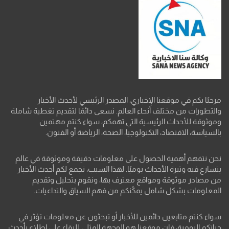
مرحبًا بكم في موقعنا الإخباري، المصدر الرئيسي لأحدث الأخبار
والتطورات من مختلف أنحاء العالم. نسعى دائمًا لتقديم تغطية شاملة
وموثوقة للأحداث الرئيسية التي تهمكم، سواء كنتم مهتمين
بالسياسة، الاقتصاد، التكنولوجيا، الصحة، الرياضة أو الفنون.
نحن نتفهم أهمية الحصول على معلومات دقيقة وموثوقة في عالم
يتسارع فيه وتيرة الأحداث يوميًا. لهذا السبب، نجمع لكم أحدث الأخبار
من مصادر موثوقة ومواقع معترف بها، ونقوم بتحليل وتقديم
المعلومات بشكل شامل يمكّنكم من فهم السياق والتداعيات.
سواء كنتم متابعين دائمين للأخبار أو تبحثون عن معلومات تؤثر في
حياتكم اليومية، فإن موقعنا هو الوجهة المثلى للبقاء على اطلاع بأحدث