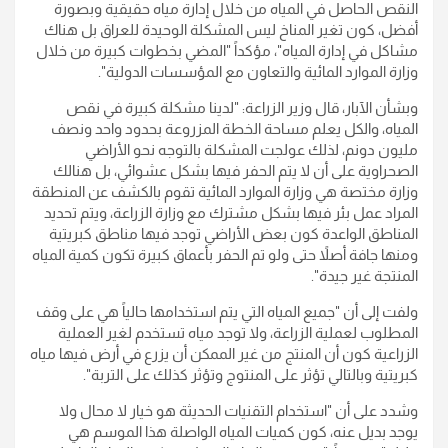
النقص الحاصل في المياه من خلال إدارة مياه حقيقية وبصورة
أفضل، كون تغير المناخ ليس المشكلة الوحيدة للعراق بل هناك
مشاكل في إدارة المياه"، مؤكداً "المضي بخطوات كبيرة من خلال
وزارة الموارد المائية والتعاون مع المؤسسات الدولية".
وبشأن الآبار، قال وزير الزراعة: "لدينا مشكلة كبيرة في نقص
المياه، والكل يعلم مساحة الخطة المزروعة بحدود واحد ونصف
مليون دونم، لذلك عولجت المشكلة بالتوجه نحو الأراضي
الصحراوية على أن لا يتم الحفر فيها بشكل عشوائي، بل هنالك
وزارة مختصة هي وزارة الموارد المائية تقوم بالكشف عن المنطقة
المراد عمل بئر فيها بشكل مشترك مع وزارة الزراعة، ويتم تحديد
المناطق الواعدة كون بعض الأراضي توجد فيها مناطق كبريتية
ومنها جافة أصلاً حتى ولو تم الحفر بأعماق كبيرة تكون كمية المياه
المنتجة غير جيدة".
ولفت إلى أن "جميع المياه التي يتم استخدامها حالياً هي على وقف
المطلوب لعملية الزراعة، ولا توجد مياه تستخدم لغير العملية
الزراعية كون أن المنتج من غير الممكن أن يزرع في أرض فيها مياه
كبريتية وبالتالي تؤثر على المنتوج وتؤثر كذلك على التربة".
وشدد على أن "استخدام التقنيات الحديثة هو خيار لا محال ولا
يوجد بديل عنه، كون كميات المياه الواصلة هذا الموسم هي