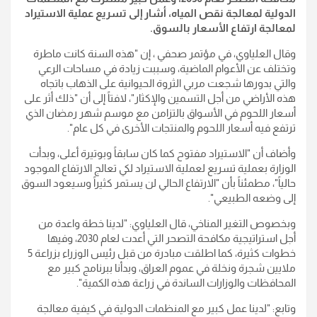
الدولية لمعالجة نقص المياه، أشار إلى تسريع عملية الاستيراد
لمعالجة ارتفاع الأسعار بالسوق.
وقال العلياوي، في مؤتمر صحفي ، إن "هذه السنة كانت ماطرة
وتختلف عن الأعوام الماضية، وسببت زيادة في مساحات الرعي
والتي بدورها شجعت مربي الثروة الحيوانية على الذهاب باتجاه
هذه الأراضي من أجل التسمين والإكثار"، لافتاً إلى أن "ذلك أثر على
أسعار اللحوم في الأسواق بالتزامن مع موسم شهر رمضان الذي
ترتفع فيه أسعار اللحوم والمنتجات الأخرى في كل عام".
وأضاف أن "اﻻستيراد مفتوح كما كان سابقاً وبوتيرة أعلى، وبدأت
الوزارة بعملية تسريع لعملية اﻻستيراد لكي تعالج اﻻرتفاع الموجود
حالياً"، مطمئناً بأن "اﻻرتفاع الحالي لن يستمر كثيراً وسيعود السوق
إلى وضعه الطبيعي".
وبخصوص التغير المناخي، قال العلياوي: "لدينا خطة واعدة من
أجل استراتيجية مكافحة التصحر التي أعدت لعام 2030، وفيها
خطوات كثيرة، كما اطلقت مبادرة من قبل رئيس الوزراء بزراعة 5
ملايين شجرة ونخلة في عموم العراق، وبدأنا ببرنامج كبير مع
المحافظات والوزارات الساندة في زراعة هذه الكمية".
وتابع: "لدينا عمل كبير مع المنظمات الدولية في كيفية معالجة