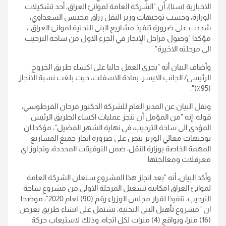
الاخبارية (سنا)، أن "الشركة العامة لموانئ العراق، أحد تشكيلات
الوزارة، وحسب توجيهات وزير النقل رزاق محيبس السعداوي،
شددت على ضرورة تنفيذ مشاريع البنى التحتية لموانئ العراق"،
مؤكدا "وصول مراحل الإنجاز في الجزء الاول من ساحة الترحيب
الى مرحلته الاخيرة
".
وأضاف البيان أنه "يجرى العمل حاليا على اكساء طريق الخروج
الرئيسي/ الجانب الايسر، بمادة الاسفلت، حيث بلغت نسبة الانجاز
)".
(95٪
ونقل البيان عن المدير العام للشركة الدكتور فرحان الفرطوسي،
قوله: إنه "من المؤمل أن تنجز عمليات اكساء الطريق الرئيس
المؤدي الى ساحة الترحيب، في نهاية الشهر الفضيل"، مؤكدا ان
توجيهات معالي الوزير تنص على ضرورة انجاز جميع المشاريع
المهمة الخاصة بوزارة النقل، ضمن التوقيتات المحددة، وتجاوز اي
معرقلات ومعالجتها
.
وأكد البيان، أنه "بعد انجاز هذا المشروع ستعلن الشركة العامة
لموانئ العراق امكانية تشغيل المرحلة الاولى من مشروع ساحة
الترحيب، تنفيذا لقرار مجلس الوزراء رقم (90) لعام 2020"، موضحا
ان "مشروع تأهيل البنى التحتية، يشتمل على انشاء طريق بعرض
(16) مترا، وبواقع (4) مترات لكل اتجاه، وذلك لاستيعاب حركة