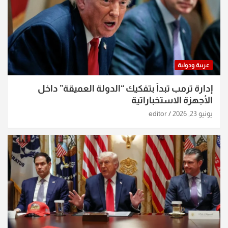
عربية ودولية
إدارة ترمب تبدأ بتفكيك “الدولة العميقة” داخل
الأجهزة الاستخباراتية
يونيو 23, 2026
editor