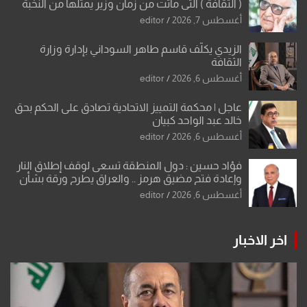
( الثقافة ) التي ماتت من زمان وزير يمثلها من النخبة
والإرث العظيم للثقافة العراقية..
أغسطس 7, 2026
editor
الزيدي يكلّف قاسم طاهر السوداني بإدارة وزارة
الثقافة
أغسطس 6, 2026
editor
عاجل | محكمة التمييز الاتحادية تصادق على الحكم بحق
خالد عبد الواحد كبيان
أغسطس 6, 2026
editor
فؤاد حسين : دول المنطقة تسعى لوقف إطلاق النار
وإعادة فتح مضيق هرمز .. والعراق يطرح ورقة بشأن
تحولات القدس
أغسطس 6, 2026
editor
اخر الاخبار