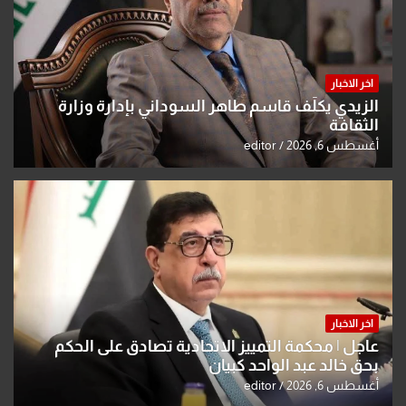
اخر الاخبار
الزيدي يكلّف قاسم طاهر السوداني بإدارة وزارة
الثقافة
أغسطس 6, 2026
editor
اخر الاخبار
عاجل | محكمة التمييز الاتحادية تصادق على الحكم
بحق خالد عبد الواحد كبيان
أغسطس 6, 2026
editor