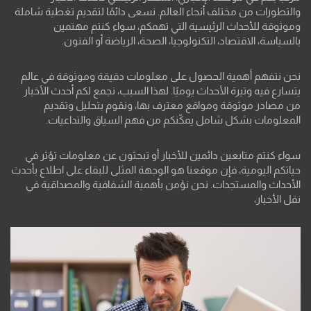
والتطورات من مختلف أنحاء العالم. نسعى دائمًا لتقديم تغطية شاملة
وموثوقة للأحداث الرئيسية التي تهمكم، سواء كنتم مهتمين
بالسياسة، الاقتصاد، التكنولوجيا، الصحة، الرياضة أو الفنون.
نحن نتفهم أهمية الحصول على معلومات دقيقة وموثوقة في عالم
يتسارع فيه وتيرة الأحداث يوميًا. لهذا السبب، نجمع لكم أحدث الأخبار
من مصادر موثوقة ومواقع معترف بها، ونقوم بتحليل وتقديم
المعلومات بشكل شامل يمكّنكم من فهم السياق والتداعيات.
سواء كنتم متابعين دائمين للأخبار أو تبحثون عن معلومات تؤثر في
حياتكم اليومية، فإن موقعنا هو الوجهة المثلى للبقاء على اطلاع بأحدث
الأحداث والمستجدات. نحن نؤمن بأهمية الشفافية والمصداقية في
نقل الأخبار،