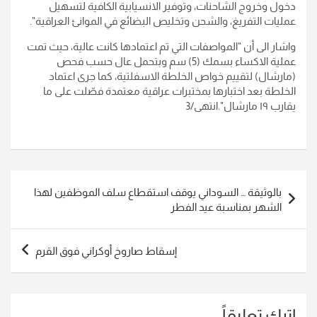
دخول وخروج الشاحنات، وتوفير الانسيابية الكافية لتسهيل
عمليات التفريغ، والشحن وتخليص البضائع في الموانئ العراقية
".
واشار الى أن "المواصفات التي تم اعتمادها كانت عالية، حيث تمت
عملية الاكساء بسمك (5) سم وبتحمل عال حسب فحص
(مارشال) لتقييم خواص الخلطة الاسفلتية، كما جرى اعتماد
الخلطة بعد اختبارها بمختبرات عراقية معتمدة فصّلت على ما
يقارب ١٩ مارشال
".انتهى/3
تصفّح
بالوثيقة … السوداني يوقف استقطاع سلف الموظفين لهذا
المقالات
الشهر بمناسبة عيد الفطر
إسقاط صاروخ أوكراني فوق القرم
اترك تعليقاً