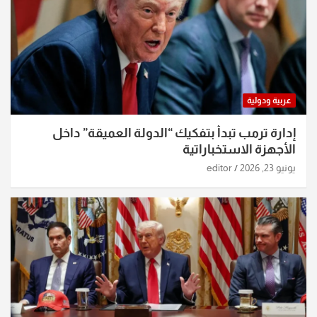
عربية ودولية
إدارة ترمب تبدأ بتفكيك “الدولة العميقة” داخل
الأجهزة الاستخباراتية
يونيو 23, 2026
editor