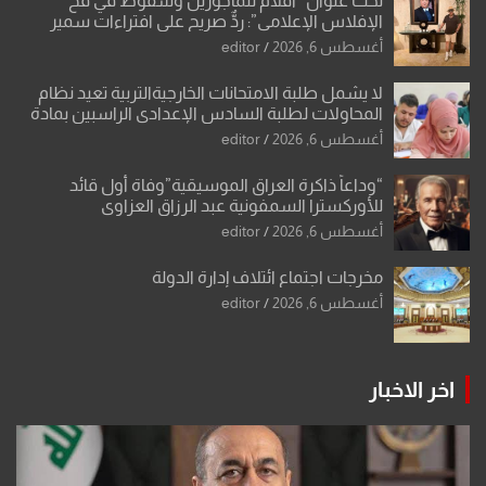
تحت عنوان “أقلام للمأجورين وسقوط في فخ
الإفلاس الإعلامي”: ردٌّ صريح على افتراءات سمير
الشكرجي
أغسطس 6, 2026
editor
لا يشمل طلبة الامتحانات الخارجيةالتربية تعيد نظام
المحاولات لطلبة السادس الإعدادي الراسبين بمادة
أو مادتين
أغسطس 6, 2026
editor
“وداعاً ذاكرة العراق الموسيقية”وفاة أول قائد
للأوركسترا السمفونية عبد الرزاق العزاوي
أغسطس 6, 2026
editor
مخرجات اجتماع ائتلاف إدارة الدولة
أغسطس 6, 2026
editor
اخر الاخبار