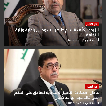
اخر الاخبار
الزيدي يكلّف قاسم طاهر السوداني بإدارة وزارة
الثقافة
أغسطس 6, 2026
editor
اخر الاخبار
عاجل | محكمة التمييز الاتحادية تصادق على الحكم
بحق خالد عبد الواحد كبيان
أغسطس 6, 2026
editor