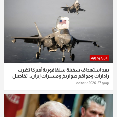
عربية ودولية
بعد استهداف سفينة سنغافوريةأميركا تضرب
رادارات ومواقع صواريخ ومسيرات إيران.. تفاصيل
الساعات الماضية
يونيو 27, 2026
editor