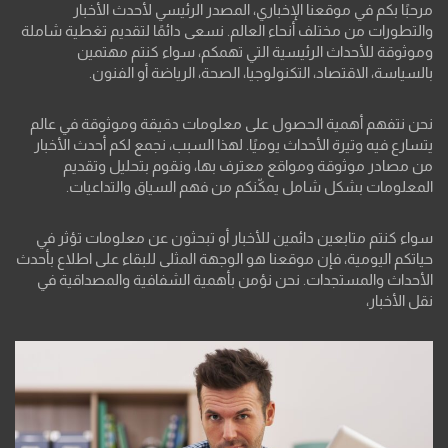
مرحبًا بكم في موقعنا الإخباري، المصدر الرئيسي لأحدث الأخبار
والتطورات من مختلف أنحاء العالم. نسعى دائمًا لتقديم تغطية شاملة
وموثوقة للأحداث الرئيسية التي تهمكم، سواء كنتم مهتمين
بالسياسة، الاقتصاد، التكنولوجيا، الصحة، الرياضة أو الفنون.
نحن نتفهم أهمية الحصول على معلومات دقيقة وموثوقة في عالم
يتسارع فيه وتيرة الأحداث يوميًا. لهذا السبب، نجمع لكم أحدث الأخبار
من مصادر موثوقة ومواقع معترف بها، ونقوم بتحليل وتقديم
المعلومات بشكل شامل يمكّنكم من فهم السياق والتداعيات.
سواء كنتم متابعين دائمين للأخبار أو تبحثون عن معلومات تؤثر في
حياتكم اليومية، فإن موقعنا هو الوجهة المثلى للبقاء على اطلاع بأحدث
الأحداث والمستجدات. نحن نؤمن بأهمية الشفافية والمصداقية في
نقل الأخبار،