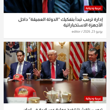
عربية ودولية
إدارة ترمب تبدأ بتفكيك “الدولة العميقة” داخل
الأجهزة الاستخباراتية
يونيو 23, 2026
editor
عربية ودولية
ترمب: ناقشنا تنفيذ عملية عسكرية في إيران