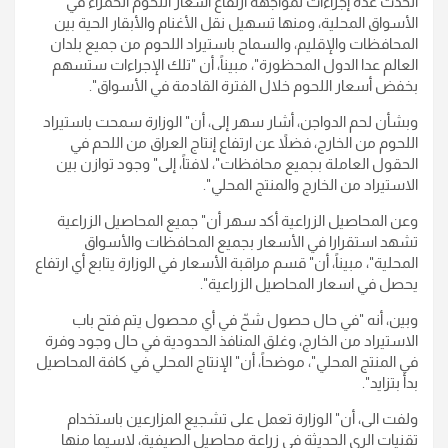
اتخذت عدة إجراءات لمواجهة ارتفاع أسعار اللحوم الحمراء في
الأسواق المحلية، ومنها تسهيل نقل الأغنام والأبقار الحية بين
المحافظات والإقليم، والسماح باستيراد اللحوم من جميع بلدان
العالم عدا الدول المحظورة"، مبيناً، أن "تلك الإجراءات ستسهم
بخفض أسعار اللحوم خلال الفترة القادمة في الأسواق".
وبشأن لحم الدواجن، أشار سهر إلى، أن" الوزارة سمحت باستيراد
اللحوم من الخارج، فضلاً عن ارتفاع إنتاج العراق من اللحم في
الحقول العاملة بجميع محافظات"، لافتاً، إلى" وجود توازن بين
الاستيراد من الخارج والمنتج المحلي".
وعن المحاصيل الزراعية أكد سهر أن" جميع المحاصيل الزراعية
تشهد استقرارا في الأسعار بجميع المحافظات والأسواق
المحلية"، مبيناً، أن" قسم مراقبة الأسعار في الوزارة يتابع أي ارتفاع
يحصل في اسعار المحاصيل الزراعية".
وبين، أنه "في حال حصول شحّ في أي محصول يتم فتح باب
الاستيراد من الخارج، وغلق المنافذ الحدودية في حال وجود وفرة
في المنتج المحلي"، موضحاً، أن" الإنتاج المحلي في كافة المحاصيل
بدأ بتزايد".
ولفت الى، أن" الوزارة تعمل على تشجيع المزارعين باستخدام
تقنيات الري الحديثة في زراعة محاصيل الصيفية، لاسيما منها