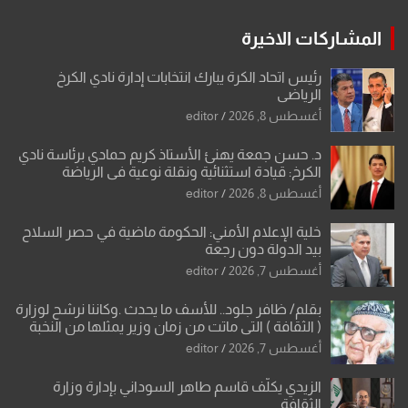
المشاركات الاخيرة
رئيس اتحاد الكرة يبارك انتخابات إدارة نادي الكرخ
الرياضي
أغسطس 8, 2026
editor
د. حسن جمعة يهنئ الأستاذ كريم حمادي برئاسة نادي
الكرخ: قيادة استثنائية ونقلة نوعية في الرياضة
العراقية
أغسطس 8, 2026
editor
خلية الإعلام الأمني: الحكومة ماضية في حصر السلاح
بيد الدولة دون رجعة
أغسطس 7, 2026
editor
بقلم/ ظافر جلود.. للأسف ما يحدث .وكاننا نرشح لوزارة
( الثقافة ) التي ماتت من زمان وزير يمثلها من النخبة
والإرث العظيم للثقافة العراقية..
أغسطس 7, 2026
editor
الزيدي يكلّف قاسم طاهر السوداني بإدارة وزارة
الثقافة