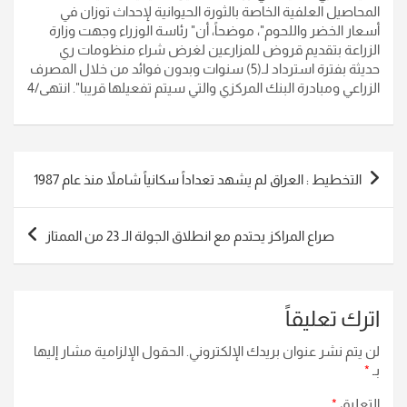
المحاصيل العلفية الخاصة بالثورة الحيوانية لإحداث توزان في
أسعار الخضر واللحوم"، موضحاً، أن" رئاسة الوزراء وجهت وزارة
الزراعة بتقديم قروض للمزارعين لغرض شراء منظومات ري
حديثة بفترة استرداد لـ(5) سنوات وبدون فوائد من خلال المصرف
الزراعي ومبادرة البنك المركزي والتي سيتم تفعيلها قريبا". انتهى/4
تصفّح
التخطيط : العراق لم يشهد تعداداً سكانياً شاملاً منذ عام 1987
المقالات
صراع المراكز يحتدم مع انطلاق الجولة الـ 23 من الممتاز
اترك تعليقاً
لن يتم نشر عنوان بريدك الإلكتروني.
الحقول الإلزامية مشار إليها
بـ
*
التعليق
*