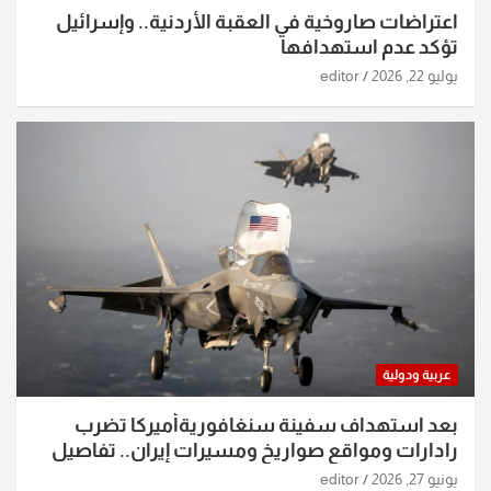
اعتراضات صاروخية في العقبة الأردنية.. وإسرائيل
تؤكد عدم استهدافها
يوليو 22, 2026
editor
عربية ودولية
بعد استهداف سفينة سنغافوريةأميركا تضرب
رادارات ومواقع صواريخ ومسيرات إيران.. تفاصيل
الساعات الماضية
يونيو 27, 2026
editor