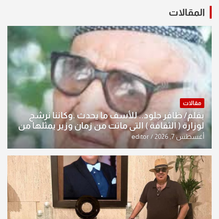
المقالات
مقالات
بقلم/ ظافر جلود.. للأسف ما يحدث .وكاننا نرشح
لوزارة ( الثقافة ) التي ماتت من زمان وزير يمثلها من
النخبة والإرث العظيم للثقافة العراقية..
أغسطس 7, 2026
editor