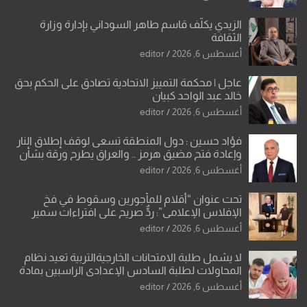
الزيدي يكلّف قاسم طاهر السوداني بإدارة وزارة
الثقافة
أغسطس 6, 2026
editor
عاجل | محكمة التمييز الاتحادية تصادق على الحكم بحق
خالد عبد الواحد كبيان
أغسطس 6, 2026
editor
فؤاد حسين : دول المنطقة تسعى لوقف إطلاق النار
وإعادة فتح مضيق هرمز .. والعراق يطرح ورقة بشأن
تحولات القدس
أغسطس 6, 2026
editor
تحت عنوان “أقلام للمأجورين وسقوط في فخ
الإفلاس الإعلامي”: ردٌّ صريح على افتراءات سمير
الشكرجي
أغسطس 6, 2026
editor
لا يشمل طلبة الامتحانات الخارجيةالتربية تعيد نظام
المحاولات لطلبة السادس الإعدادي الراسبين بمادة
أو مادتين
أغسطس 6, 2026
editor