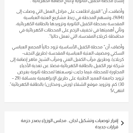
إنشاء محطة الكفيل الثانوية لإنتاج الطاقة الكهربائية".
وأضافت، أن" الفرق اطلعت على مراحل العمل التي وصلت إلى
(94%)، وتسهم المحطة في ربط مشاريع العتبة العباسية
المقدسة بمحطة الكفيل الثانوية وتزويدها بالطاقة الكهربائية،
وتأتي أهميتها في تخفيف الزخم على المحطات الكهربائية في
محافظة كربلاء المقدسة، التي تعمل حاليا".
وأضاف، أن" محطة الكفيل الأساسية تزود حالياً المجمع العباسي
السكني ومضيف العتبة العباسية المقدسة (طريق النجف-
كربلاء)، وطريق مرآب الكفيل الفني ومرآب الشيخ ماهر إضافة إلى
شركة نور الكفيل بالطاقة الكهربائية فضلا عن تغذية الأحياء
المجاورة للمحطة، فيما جاءت توسعتها لمحطة ثانوية بغرض
تزويد جامعة العميد الطبية على طريق الإبراهيمية بمسافة (29 –
30) كم. وتزويد موقع السّقاء (ورش ومخازن) بالطاقة الكهربائية".
انتهى/5
تصفّح
إقرار توصيات وتشكيل لجان.. مجلس الوزراء يصدر حزمة
المقالات
قرارات جديدة