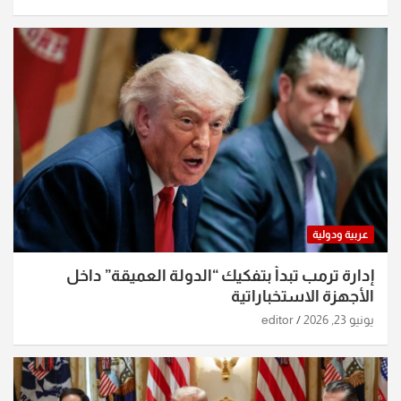
عربية ودولية
إدارة ترمب تبدأ بتفكيك “الدولة العميقة” داخل
الأجهزة الاستخباراتية
يونيو 23, 2026
editor