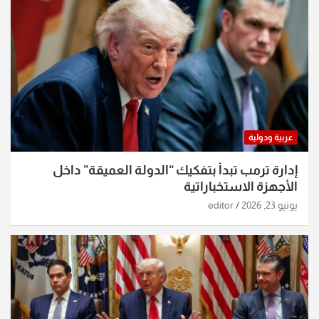
عربية ودولية
إدارة ترمب تبدأ بتفكيك “الدولة العميقة” داخل
الأجهزة الاستخباراتية
يونيو 23, 2026
editor