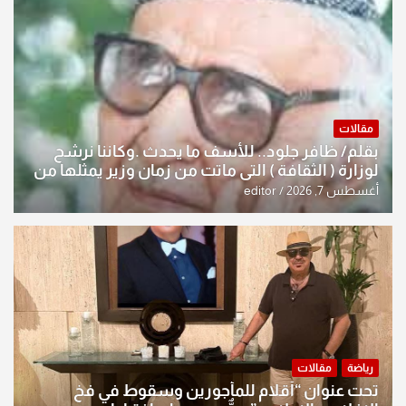
مقالات
بقلم/ ظافر جلود.. للأسف ما يحدث .وكاننا نرشح
لوزارة ( الثقافة ) التي ماتت من زمان وزير يمثلها من
النخبة والإرث العظيم للثقافة العراقية..
أغسطس 7, 2026
editor
رياضة
مقالات
تحت عنوان “أقلام للمأجورين وسقوط في فخ