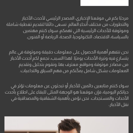
مرحبًا بكم في موقعنا الإخباري، المصدر الرئيسي لأحدث الأخبار
والتطورات من مختلف أنحاء العالم. نسعى دائمًا لتقديم تغطية شاملة
وموثوقة للأحداث الرئيسية التي تهمكم، سواء كنتم مهتمين
بالسياسة، الاقتصاد، التكنولوجيا، الصحة، الرياضة أو الفنون.
نحن نتفهم أهمية الحصول على معلومات دقيقة وموثوقة في عالم
يتسارع فيه وتيرة الأحداث يوميًا. لهذا السبب، نجمع لكم أحدث الأخبار
من مصادر موثوقة ومواقع معترف بها، ونقوم بتحليل وتقديم
المعلومات بشكل شامل يمكّنكم من فهم السياق والتداعيات.
سواء كنتم متابعين دائمين للأخبار أو تبحثون عن معلومات تؤثر في
حياتكم اليومية، فإن موقعنا هو الوجهة المثلى للبقاء على اطلاع بأحدث
الأحداث والمستجدات. نحن نؤمن بأهمية الشفافية والمصداقية في
نقل الأخبار،