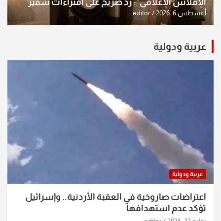
الإفلاس الإعلامي”: ردٌّ صريح على افتراءات سمير
الشكرجي
أغسطس 6, 2026
editor
عربية ودولية
عربية ودولية
اعتراضات صاروخية في العقبة الأردنية.. وإسرائيل
تؤكد عدم استهدافها