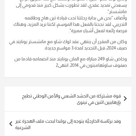
يسعدني تمديد عقدي، لقد تطورت بشكل كبير منذ قدومي إلى
مانشستر".
وأضاف "نحن في بداية رحلتنا تحت قيادة تين هاج وطاقمه
التدريبي، لقد نجحنا بالفعل هذا الموسم، لكننا نريد المزيد، وهناك
فرصة رائعة لفعل أشياء مميزة".
وكان من المقرر أن ينتهي عقد لوك شاو مع مانشستر يونايتد في
صيف 2024، قبل التجديد لمدة 3 مواسم جديدة.
وخاض شاو 249 مباراة مع المان يونايتد منذ انضمامه قادما من
صفوف ساوثهامبتون في 2014. انتهى2
تصفّح
قوة مشتركة من الحشد الشعبي والأمن الوطني تطيح
المقالات
بإرهابيين اثنين في نينوى
وفد برئاسة الخارجيَّة يتوجه إلى بولندا لبحث ملف الهجرة غير
الشرعية