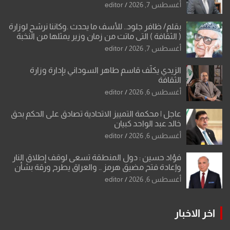
أغسطس 7, 2026
editor
بقلم/ ظافر جلود.. للأسف ما يحدث .وكاننا نرشح لوزارة
( الثقافة ) التي ماتت من زمان وزير يمثلها من النخبة
والإرث العظيم للثقافة العراقية..
أغسطس 7, 2026
editor
الزيدي يكلّف قاسم طاهر السوداني بإدارة وزارة
الثقافة
أغسطس 6, 2026
editor
عاجل | محكمة التمييز الاتحادية تصادق على الحكم بحق
خالد عبد الواحد كبيان
أغسطس 6, 2026
editor
فؤاد حسين : دول المنطقة تسعى لوقف إطلاق النار
وإعادة فتح مضيق هرمز .. والعراق يطرح ورقة بشأن
تحولات القدس
أغسطس 6, 2026
editor
اخر الاخبار