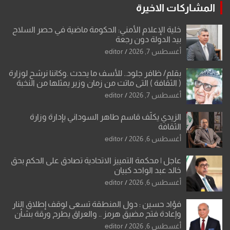
المشاركات الاخيرة
خلية الإعلام الأمني: الحكومة ماضية في حصر السلاح
بيد الدولة دون رجعة
أغسطس 7, 2026
editor
بقلم/ ظافر جلود.. للأسف ما يحدث .وكاننا نرشح لوزارة
( الثقافة ) التي ماتت من زمان وزير يمثلها من النخبة
والإرث العظيم للثقافة العراقية..
أغسطس 7, 2026
editor
الزيدي يكلّف قاسم طاهر السوداني بإدارة وزارة
الثقافة
أغسطس 6, 2026
editor
عاجل | محكمة التمييز الاتحادية تصادق على الحكم بحق
خالد عبد الواحد كبيان
أغسطس 6, 2026
editor
فؤاد حسين : دول المنطقة تسعى لوقف إطلاق النار
وإعادة فتح مضيق هرمز .. والعراق يطرح ورقة بشأن
تحولات القدس
أغسطس 6, 2026
editor