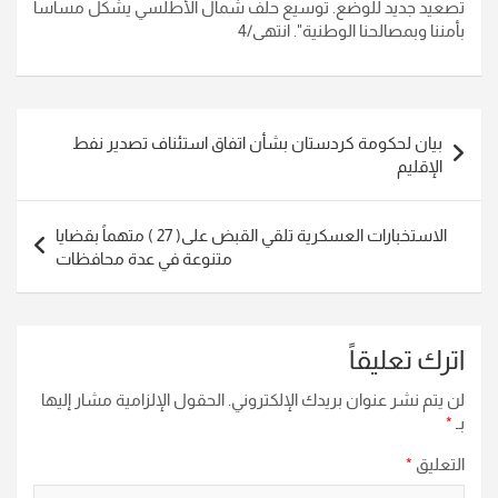
تصعيد جديد للوضع. توسيع حلف شمال الأطلسي يشكل مساسا
بأمننا وبمصالحنا الوطنية". انتهى/4
تصفّح
بيان لحكومة كردستان بشأن اتفاق استئناف تصدير نفط
المقالات
الإقليم
الاستخبارات العسكرية تلقي القبض على( 27 ) متهماً بقضايا
متنوعة في عدة محافظات
اترك تعليقاً
لن يتم نشر عنوان بريدك الإلكتروني.
الحقول الإلزامية مشار إليها
بـ
*
التعليق
*