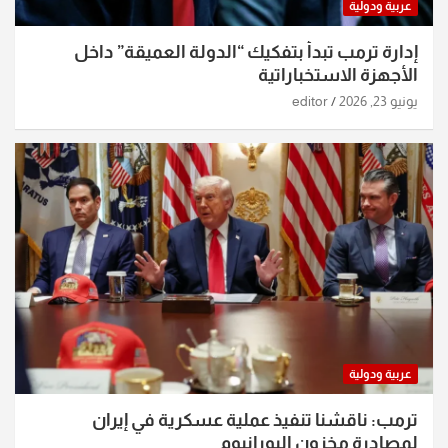
عربية ودولية
إدارة ترمب تبدأ بتفكيك “الدولة العميقة” داخل
الأجهزة الاستخباراتية
يونيو 23, 2026
editor
عربية ودولية
ترمب: ناقشنا تنفيذ عملية عسكرية في إيران
لمصادرة مخزون اليورانيوم