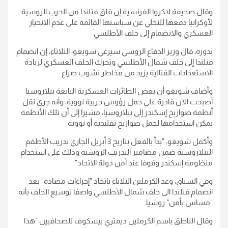
وقال صحيفة لاكروا الفرنسية إن قلق فنلندا من الحرب الروسية
لأوكرانيا دفعها للتخلي عن سياستها القائمة على عدم الانحياز
العسكري والانضمام إلى حلف الأطلسي
بدوره، قال وزير الدفاع الروسي سيرغي شويغو، الثلاثاء، إن انضمام
فنلندا إلى حلف شمال الأطلسي وتحرك الحلف العسكري لزيادة
الاستعدادات القتالية يزيد من مخاطر نشوب صراع.
وأضاف شويغو أن بعض الطائرات العسكرية التابعة بيلاروسيا
أصبحت الآن قادرة على حمل رؤوس حربية نووية، وأنه جرى نقل
أنظمة صواريخ إسكندر إلى بيلاروسيا، مشيرا إلى أن تلك الأنظمة
يمكن استخدامها لحمل صواريخ تقليدية أو نووية.
وأكمل شويغو: "بدأ بالفعل بتاريخ 3 أبريل الجاري تدريب الأطقم
البيلاروسية ضمن مضامير التدريب الروسية وذلك على استخدام
منظومة إسكندر وقوفا عند أمن دولة الاتحاد".
وفي السياق، وعد الكرملين الثلاثاء باتخاذ "إجراءات مضادة" بعد
انضمام فنلندا الى حلف شمال الأطلسي واصفا توسيع الحلف بأنه
"مساس بأمن" روسيا.
وقال الناطق باسم الكرملين ديمتري بيسكوف للصحافيين "هذا