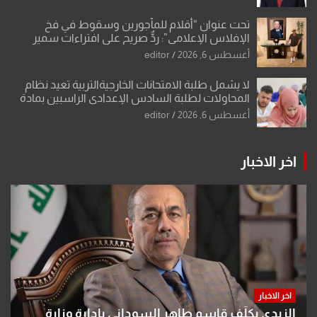
تحت عنوان “أقلام للمأجورين وسقوط في فخ
الإفلاس الإعلامي”: ردٌّ صريح على افتراءات سمير
الشكرجي
أغسطس 6, 2026
editor
لا يشمل طلبة الامتحانات الخارجيةالتربية تعيد نظام
المحاولات لطلبة السادس الإعدادي الراسبين بمادة
أو مادتين
أغسطس 6, 2026
editor
اخر الاخبار
اخر الاخبار
الزيدي يكلّف قاسم طاهر السوداني بإدارة وزارة