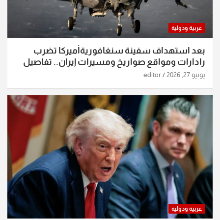
عربية ودولية
بعد استهداف سفينة سنغافوريةأميركا تضرب
رادارات ومواقع صواريخ ومسيرات إيران.. تفاصيل
الساعات الماضية
يونيو 27, 2026
editor
عربية ودولية