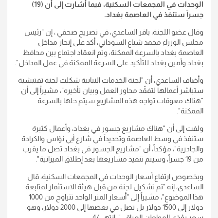
الوحدات في المجمعات السكنية، فيما أشارت إلى أن (19)
جسراً ستنفذ في العاصمة بغداد.
وقال عضو اللجنة، باقر الساعدي، في تصريح صحفي ، إن "رئيس
مجلس الوزراء محمد شياع السوداني، أكد على إنجاز مداخل
العاصمة بغداد بالسرعة الممكنة، وتم انعقاد اجتماع بين محافظ
بغداد وأمين بغداد للتأكيد على السرعة الممكنة في عمل المداخل".
وأضاف الساعدي، أن "لجنة الخدمات النيابية شكلت لجنة تفتيشية
ستباشر أعمالها لتفقّد محاور العمل وبيان تأخيره"، مشيراً إلى أن
"هناك معوقات تواجه هذه المشاريع سيتم حلها بالسرعة
الممكنة".
ولفت إلى أن "هناك مشاريع جسور في بغداد، وأعمال كثيرة
ستنفذ في وسط العاصمة وتحديداً في شارع أبي نؤاس والكرادة
والجادرية"، مؤكداً، أن "مشاريع الجسور في بغداد تصل ما يقرب
من 19 جسراً، وسيتم تنفيذ مشاريعها بعد إطلاق الميزانية".
وبخصوص ارتفاع أسعار الوحدات في المجمعات السكنية، قال
الساعدي، إنه "تم تشكيل لجنة من قبل هيئة الاستثمار لمتابعة
هذا الموضوع"، مشيراً إلى "أسعار المتر الواحد تتراوح من 1000
دولار إلى 1500 دولار بل تصل في بعضها إلى 2000 دولار، وهو
سعر يؤذي المواطن العراقي". انتهى/4