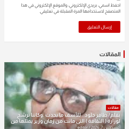
احفظ اسمي، بريدي الإلكتروني، والموقع الإلكتروني في هذا
المتصفح لاستخدامها المرة المقبلة في تعليقي.
المقالات
مقالات
بقلم/ ظافر جلود.. للأسف ما يحدث .وكاننا نرشح
لوزارة ( الثقافة ) التي ماتت من زمان وزير يمثلها من
النخبة والإرث العظيم للثقافة العراقية..
أغسطس 7, 2026
editor