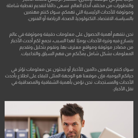
والتطورات من مختلف أنحاء العالم. نسعى دائمًا لتقديم تغطية شاملة
وموثوقة للأحداث الرئيسية التي تهمكم، سواء كنتم مهتمين
بالسياسة، الاقتصاد، التكنولوجيا، الصحة، الرياضة أو الفنون.
نحن نتفهم أهمية الحصول على معلومات دقيقة وموثوقة في عالم
يتسارع فيه وتيرة الأحداث يوميًا. لهذا السبب، نجمع لكم أحدث الأخبار
من مصادر موثوقة ومواقع معترف بها، ونقوم بتحليل وتقديم
المعلومات بشكل شامل يمكّنكم من فهم السياق والتداعيات.
سواء كنتم متابعين دائمين للأخبار أو تبحثون عن معلومات تؤثر في
حياتكم اليومية، فإن موقعنا هو الوجهة المثلى للبقاء على اطلاع بأحدث
الأحداث والمستجدات. نحن نؤمن بأهمية الشفافية والمصداقية في
نقل الأخبار،