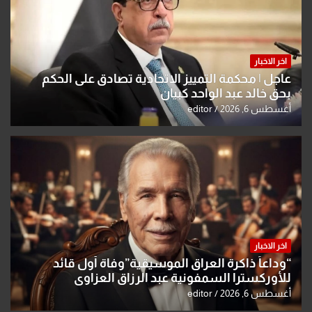
اخر الاخبار
عاجل | محكمة التمييز الاتحادية تصادق على الحكم
بحق خالد عبد الواحد كبيان
أغسطس 6, 2026
editor
اخر الاخبار
“وداعاً ذاكرة العراق الموسيقية”وفاة أول قائد
للأوركسترا السمفونية عبد الرزاق العزاوي
أغسطس 6, 2026
editor