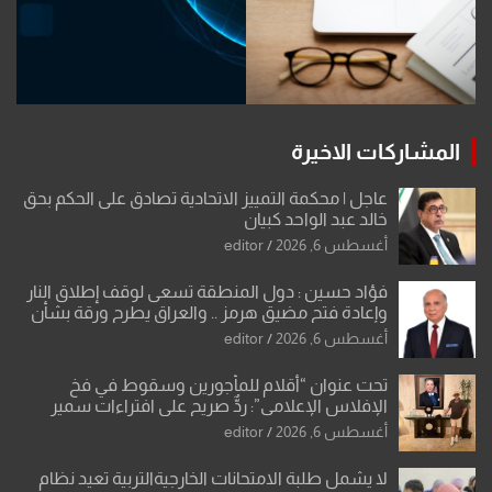
المشاركات الاخيرة
عاجل | محكمة التمييز الاتحادية تصادق على الحكم بحق
خالد عبد الواحد كبيان
أغسطس 6, 2026
editor
فؤاد حسين : دول المنطقة تسعى لوقف إطلاق النار
وإعادة فتح مضيق هرمز .. والعراق يطرح ورقة بشأن
تحولات القدس
أغسطس 6, 2026
editor
تحت عنوان “أقلام للمأجورين وسقوط في فخ
الإفلاس الإعلامي”: ردٌّ صريح على افتراءات سمير
الشكرجي
أغسطس 6, 2026
editor
لا يشمل طلبة الامتحانات الخارجيةالتربية تعيد نظام