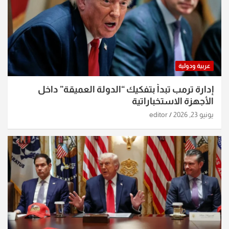
عربية ودولية
إدارة ترمب تبدأ بتفكيك “الدولة العميقة” داخل
الأجهزة الاستخباراتية
يونيو 23, 2026
editor