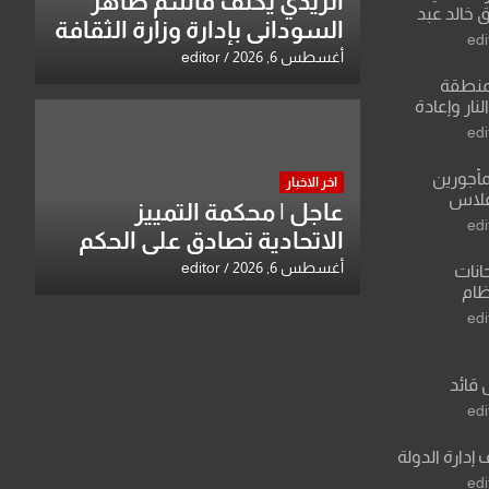
الزيدي يكلّف قاسم طاهر
 خالد عبد
السوداني بإدارة وزارة الثقافة
edi
أغسطس 6, 2026
editor
منطقة
ار وإعادة
لعراق يطرح
edi
القدس
مأجورين
اخر الاخبار
فلاس
عاجل | محكمة التمييز
على افتراءات
edi
الاتحادية تصادق على الحكم
بحق خالد عبد الواحد كبيان
أغسطس 6, 2026
editor
انات
نظام
لسادس
edi
ادة أو مادتين
 قائد
 عبد الرزاق
edi
 إدارة الدولة
edi