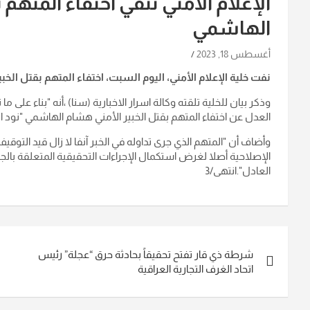
الإعلام الأمني تنفي اختفاء المتهم
الهاشمي
أغسطس 18, 2023
نفت خلية الإعلام الأمني، اليوم السبت، اختفاء المتهم بقتل الخ
وذكر بيان للخلية تلقته وكالة اسرار الاخبارية (سنا) ،أنه "بناء على 
العدل عن اختفاء المتهم بقتل الخبير الأمني هشام الهاشمي "نود ال
وأضاف أن "المتهم الذي جرى تداوله في الخبر آنفا لا زال قيد التوق
الإصلاحية أصلا لغرض استكمال الإجراءات التحقيقية المتعلقة بالجر
العادل".انتهى/3
تصفّح
شرطة ذي قار تفتح تحقيقاً بحادثة حرق “عجلة” رئيس
المقالات
اتحاد الغرف التجارية العراقية