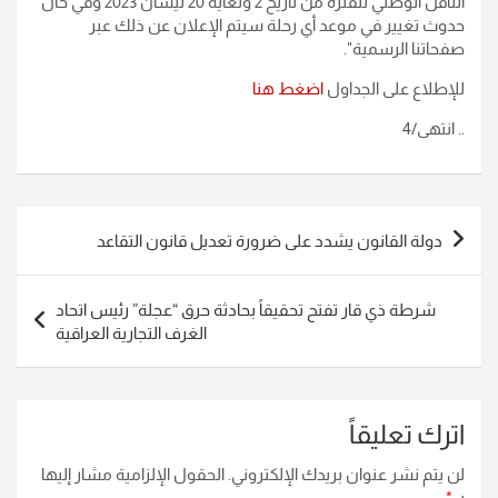
الناقل الوطني للفترة من تاريخ 2 ولغاية 20 نيسان 2023 وفي حال
حدوث تغيير في موعد أي رحلة سيتم الإعلان عن ذلك عبر
صفحاتنا الرسمية".
للإطلاع على الجداول
اضغط هنا
.. انتهى/4
تصفّح
دولة القانون يشدد على ضرورة تعديل قانون التقاعد
المقالات
شرطة ذي قار تفتح تحقيقاً بحادثة حرق “عجلة” رئيس اتحاد
الغرف التجارية العراقية
اترك تعليقاً
لن يتم نشر عنوان بريدك الإلكتروني.
الحقول الإلزامية مشار إليها
بـ
*