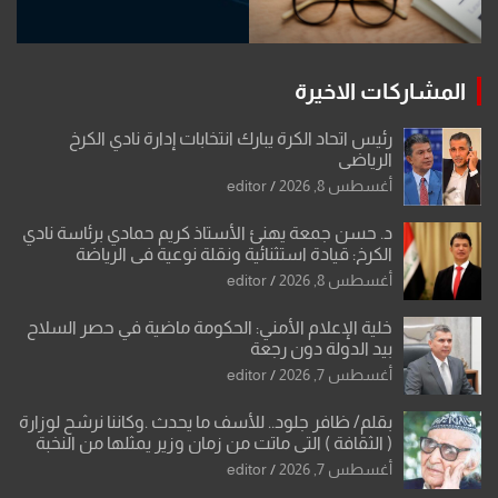
المشاركات الاخيرة
رئيس اتحاد الكرة يبارك انتخابات إدارة نادي الكرخ
الرياضي
أغسطس 8, 2026
editor
د. حسن جمعة يهنئ الأستاذ كريم حمادي برئاسة نادي
الكرخ: قيادة استثنائية ونقلة نوعية في الرياضة
العراقية
أغسطس 8, 2026
editor
خلية الإعلام الأمني: الحكومة ماضية في حصر السلاح
بيد الدولة دون رجعة
أغسطس 7, 2026
editor
بقلم/ ظافر جلود.. للأسف ما يحدث .وكاننا نرشح لوزارة
( الثقافة ) التي ماتت من زمان وزير يمثلها من النخبة
والإرث العظيم للثقافة العراقية..
أغسطس 7, 2026
editor