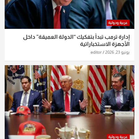
عربية ودولية
إدارة ترمب تبدأ بتفكيك “الدولة العميقة” داخل
الأجهزة الاستخباراتية
يونيو 23, 2026
editor
عربية ودولية