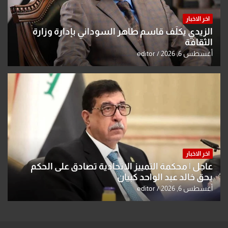
اخر الاخبار
الزيدي يكلّف قاسم طاهر السوداني بإدارة وزارة
الثقافة
أغسطس 6, 2026
editor
اخر الاخبار
عاجل | محكمة التمييز الاتحادية تصادق على الحكم
بحق خالد عبد الواحد كبيان
أغسطس 6, 2026
editor