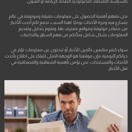
بالسياسة، الاقتصاد، التكنولوجيا، الصحة، الرياضة أو الفنون.
نحن نتفهم أهمية الحصول على معلومات دقيقة وموثوقة في عالم
يتسارع فيه وتيرة الأحداث يوميًا. لهذا السبب، نجمع لكم أحدث الأخبار
من مصادر موثوقة ومواقع معترف بها، ونقوم بتحليل وتقديم
المعلومات بشكل شامل يمكّنكم من فهم السياق والتداعيات.
سواء كنتم متابعين دائمين للأخبار أو تبحثون عن معلومات تؤثر في
حياتكم اليومية، فإن موقعنا هو الوجهة المثلى للبقاء على اطلاع بأحدث
الأحداث والمستجدات. نحن نؤمن بأهمية الشفافية والمصداقية في
نقل الأخبار،